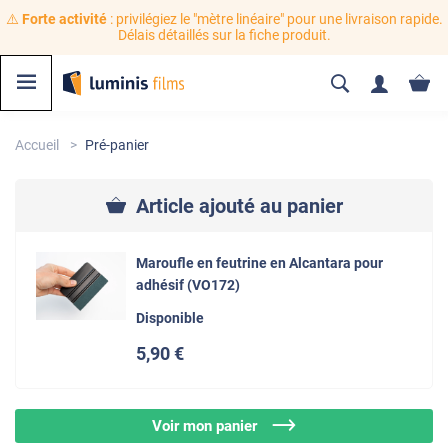
⚠️
Forte activité
: privilégiez le "mètre linéaire" pour une livraison rapide.
Délais détaillés sur la fiche produit.
Accueil
Pré-panier
Article ajouté au panier
Maroufle en feutrine en Alcantara pour
adhésif (VO172)
Disponible
5
,90
€
Voir mon panier