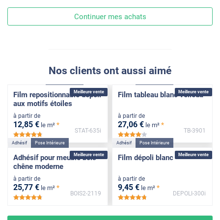
Continuer mes achats
Nos clients ont aussi aimé
Électrostatique
Pose Intérieure
Adhésif
Pose Intérieure
Meilleure vente
Meilleure vente
Film repositionnable dépoli
Film tableau blanc velleda
aux motifs étoiles
à partir de
à partir de
12
,85
€
27
,06
€
*
*
le m²
le m²
STAT-635i
TB-3901
*****
*****
Adhésif
Pose Intérieure
Adhésif
Pose Intérieure
Meilleure vente
Meilleure vente
Adhésif pour meuble bois
Film dépoli blanc
chêne moderne
à partir de
à partir de
25
,77
€
9
,45
€
*
*
le m²
le m²
BOIS2-2119
DEPOLI-300i
*****
*****