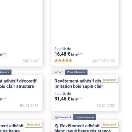
à partir de
16
,48
€
*
*
 m²
le m²
MAT-2348
ACCESS-7003
*****
térieure
Confort
Pose Intérieure
Nouveauté
 adhésif décoratif
Revêtement adhésif décoratif
ois clair structuré
imitation bois sapin clair
à partir de
31
,46
€
*
*
 m²
le m²
BOIS1-2251
BOIS1-2252
High Resistant
Pose Intérieure
Nouveauté
Nouveauté
ent adhésif effet
💪 Revêtement adhésif effet
beige haute
blanc laqué haute résistance