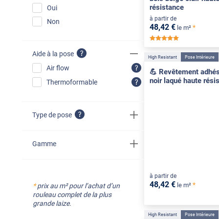
résistance
Oui
à partir de
Non
48
,42
€
*
le m²
*****
Aide à la pose
High Resistant
Pose Intérieure
Air flow
💪 Revêtement adhési
noir laqué haute rési
Thermoformable
Type de pose
Gamme
à partir de
48
,42
€
*
le m²
*
prix au m² pour l’achat d’un
rouleau complet de la plus
grande laize.
High Resistant
Pose Intérieure