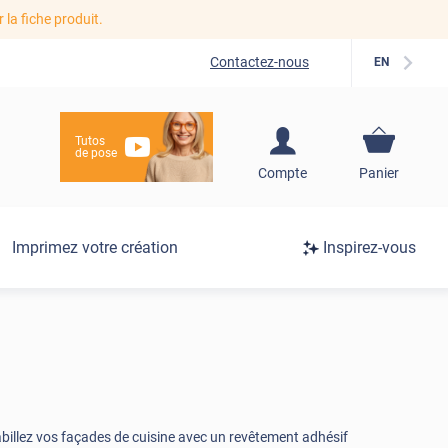
r la fiche produit.
Contactez-nous
EN
Tutos
de pose
S'inscrire / Se
Compte
Panier
connecter
Connexion
Imprimez votre création
Inspirez-vous
/
Inscription
abillez vos façades de cuisine avec un revêtement adhésif