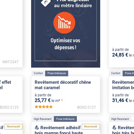
à partir de
24
,85
€
le
MAT-2347
Confort
Pose Intérieure
Confort
Pose In
 effet
Revêtement décoratif chêne
Revêtement
el
mat caramel
imitation b
à partir de
à partir de
25
,77
€
31
,46
€
*
le m²
le
BOIS2-2125
BOIS2-2127
*****
High Resistant
Pose Intérieure
High Resistant
Nouveauté
Nouveauté
f effet
💪 Revêtement adhésif effet
💪 Revêtem
e
bois marron foncé haute
bois très 