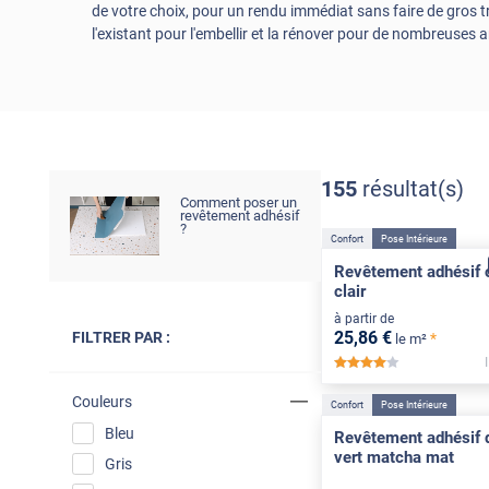
de votre choix, pour un rendu immédiat sans faire de gros t
l'existant pour l'embellir et la rénover pour de nombreuses 
155
résultat(s)
Comment poser un
revêtement adhésif
?
Confort
Pose Intérieure
Revêtement adhésif 
clair
à partir de
25
,86
€
FILTRER PAR :
*
le m²
*****
Couleurs
Confort
Pose Intérieure
Bleu
Revêtement adhésif d
vert matcha mat
Gris