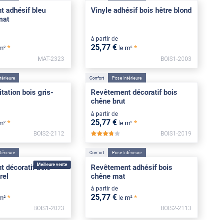
 adhésif bleu
Vinyle adhésif bois hêtre blond
mat
à partir de
25
,77
€
*
*
 m²
le m²
MAT-2323
BOIS1-2003
***
térieure
Confort
Pose Intérieure
tation bois gris-
Revêtement décoratif bois
chêne brut
à partir de
25
,77
€
*
*
 m²
le m²
BOIS2-2112
BOIS1-2019
***
*****
térieure
Confort
Pose Intérieure
Meilleure vente
 décoratif bois
Revêtement adhésif bois
rel
chêne mat
à partir de
25
,77
€
*
*
 m²
le m²
BOIS1-2023
BOIS2-2113
***