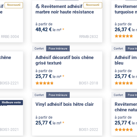
Nouveauté
Nouveauté
f effet
💪 Revêtement adhésif effet
Revêtement
te
marbre noir haute résistance
turquoise 
à partir de
à partir de
48
,42
€
26
,37
€
*
le m²
le
RRBE-3004
RRMB-2832
**
Confort
Pose Intérieure
Confort
Pose In
chêne
Adhésif décoratif bois chêne
Adhésif imi
grisé texturé
bleu
à partir de
à partir de
25
,77
€
25
,77
€
*
le m²
le
BOIS3-2221
BOIS1-2018
*****
**
Confort
Pose Intérieure
Confort
Pose In
Meilleure vente
bois
Vinyl adhésif bois hêtre clair
Revêtement
chêne natu
à partir de
à partir de
25
,77
€
25
,77
€
*
le m²
le
BOIS1-2021
BOIS1-2022
**