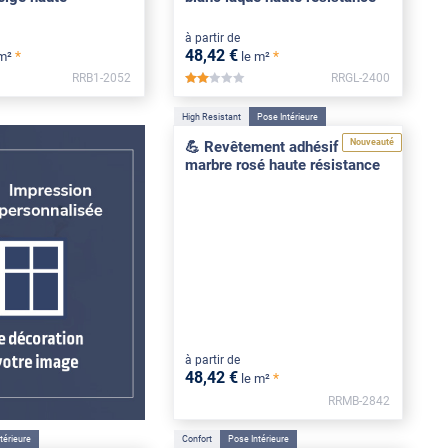
à partir de
48
,42
€
*
*
 m²
le m²
RRB1-2052
RRGL-2400
*****
High Resistant
Pose Intérieure
Nouveauté
💪 Revêtement adhésif effet
marbre rosé haute résistance
à partir de
48
,42
€
*
le m²
RRMB-2842
térieure
Confort
Pose Intérieure