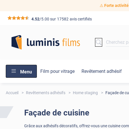
⚠️
Forte activité
*****
4.52
/5.00 sur
17582
avis certifiés
Film pour vitrage
Revêtement adhésif
Menu
Accueil
Revêtements adhésifs
Home staging
Façade de cu
Façade de cuisine
Grâce aux adhésifs décoratifs, offrez-vous une cuisine comm