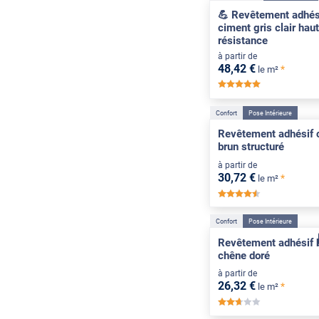
💪 Revêtement adhési
ciment gris clair hau
résistance
à partir de
48
,42
€
*
le m²
*****
Confort
Pose Intérieure
Revêtement adhésif 
brun structuré
à partir de
30
,72
€
*
le m²
*****
Confort
Pose Intérieure
Revêtement adhésif 
chêne doré
à partir de
26
,32
€
*
le m²
*****