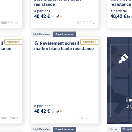
résistance
résistance
à partir de
à partir de
48
,42
€
48
,42
€
*
le m²
le
RRB2-2119
RRB3-2234
High Resistant
Pose Intérieure
Nouveauté
Nouveauté
f effet
💪 Revêtement adhésif effet
stance
marbre blanc haute résistance
à partir de
48
,42
€
*
le m²
RRGL-2403
RRMB-2830
High Resistant
Pose Intérieure
Confort
Pose In