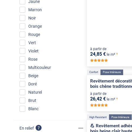
Jaune
Marron
Noir
Orange
Rouge
Vert
à partir de
Violet
24
,85
€
*
le m²
Rose
*****
Multicouleur
Confort
Pose Intérieure
Beige
Revêtement décoratif
Doré
bois chêne traditionn
Naturel
à partir de
26
,42
€
*
le m²
Brut
*****
Blanc
High Resistant
Pose Intérieure
💪 Revêtement adhési
En relief
bois beige clair haut