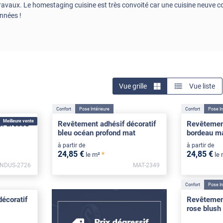
ravaux. Le homestaging cuisine est très convoité car une cuisine neuve co
années !
Vue grille
Vue liste
Confort
Pose Intérieure
Confort
Pose In
Meilleure vente
or brossé
Revêtement adhésif décoratif
Revêtement
bleu océan profond mat
bordeau m
à partir de
à partir de
24
,85
€
24
,85
€
*
le m²
le
INDUS-2726
MAT-2349
Confort
Pose In
écoratif
Revêtement
rose blush