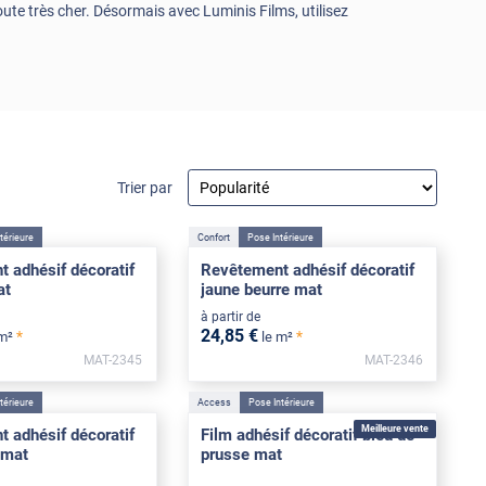
ute très cher. Désormais avec Luminis Films, utilisez
Trier par
térieure
Confort
Pose Intérieure
 adhésif décoratif
Revêtement adhésif décoratif
at
jaune beurre mat
à partir de
24
,85
€
*
*
 m²
le m²
MAT-2345
MAT-2346
térieure
Access
Pose Intérieure
Meilleure vente
 adhésif décoratif
Film adhésif décoratif bleu de
 mat
prusse mat