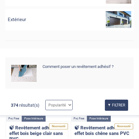
Extérieur
Comment poser un revêtement adhésif ?
374
résultat(s)
FILTRER
Pvc Free
Pose Intérieure
Pvc Free
Pose Intérieure
Nouveauté
Nouveauté
🍃 Revêtement adhésif
🍃 Revêtement adhésif
effet bois beige clair sans
effet bois chêne sans PVC
PVC