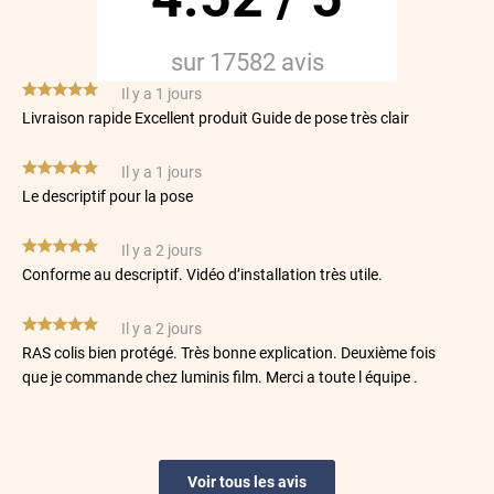
sur
17582
avis
*****
Il y a 1 jours
Livraison rapide Excellent produit Guide de pose très clair
*****
Il y a 1 jours
Le descriptif pour la pose
*****
Il y a 2 jours
Conforme au descriptif. Vidéo d’installation très utile.
*****
Il y a 2 jours
RAS colis bien protégé. Très bonne explication. Deuxième fois
que je commande chez luminis film. Merci a toute l équipe .
*****
Il y a 2 jours
Les films correspondent parfaitement à l'attendu
Voir tous les avis