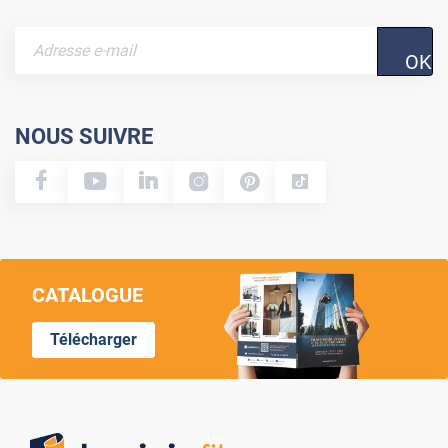
OK
NOUS SUIVRE
CATALOGUE
Télécharger
Lumi