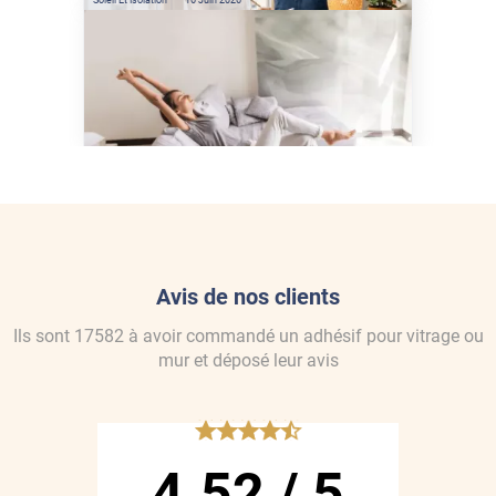
Comment protéger sa
maison de la chaleur sans
climatisation ?
Avis de nos clients
Ils sont
17582
à avoir commandé
un adhésif pour vitrage ou
mur
et déposé leur avis
*****
4.52
/
5