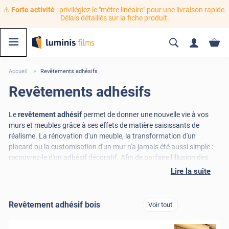
⚠️
Forte activité
: privilégiez le "mètre linéaire" pour une livraison rapide.
Délais détaillés sur la fiche produit.
Accueil
Revêtements adhésifs
Revêtements adhésifs
Le
revêtement adhésif
permet de donner une nouvelle vie à vos
murs et meubles grâce à ses effets de matière saisissants de
réalisme. La rénovation d'un meuble, la transformation d'un
placard ou la customisation d'un mur n'a jamais été aussi simple :
recouvrez-le d'un adhésif décoratif. Afin de parfaire l'illusion des
plus belles matières particulièrement appréciées dans la décoration
Lire la suite
intérieur, ces adhésifs décoratifs sont en relief. Une pose facile pour
un résultat de qualité, n'hésitez plus!
Revêtement adhésif bois
Voir tout