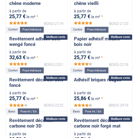
chêne moderne
chêne vieilli
à partir de
à partir de
25
,77
€
25
,77
€
*
*
le m²
le m²
BOIS2-2119
BOIS2-2120
*****
*****
Confort
Pose Intérieure
Confort
Pose Intérieure
Meilleure vente
Meilleure vente
Revêtement adhésif bois
Papier adhésif meuble
wengé foncé
bois noir
à partir de
à partir de
32
,63
€
25
,77
€
*
*
le m²
le m²
BOIS3-2201
BOIS3-2218
*****
*****
Confort
Pose Intérieure
Confort
Pose Intérieure
Meilleure vente
Meilleure vente
Revêtement décoratif bois
Adhésif briques rouges
foncé
à partir de
à partir de
25
,77
€
25
,86
€
*
*
le m²
le m²
BOIS3-2225
BRICK-2918
*****
*****
Basic
Pose Int / Ext
Basic
Pose Int / Ext
Meilleure vente
Meilleure vente
Revêtement décoratif
Revêtement décoratif
carbone noir 3D
carbone noir forgé mat
à partir de
à partir de