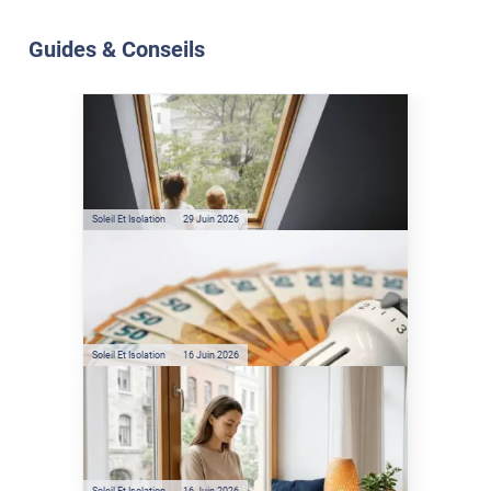
Guides & Conseils
Soleil Et Isolation
07 Juil. 2026
Véranda et Velux : Comment
bloquer jusqu'à 80% de
l'énergie solaire sans
climatisation ?
Soleil Et Isolation
29 Juin 2026
Film anti-chaleur : quelles
sont les économies d’énergie
réelles ?
Soleil Et Isolation
16 Juin 2026
Préservez votre logement de
la chaleur : les conseils de
Jamy de C'est Pas Sorcier
Soleil Et Isolation
16 Juin 2026