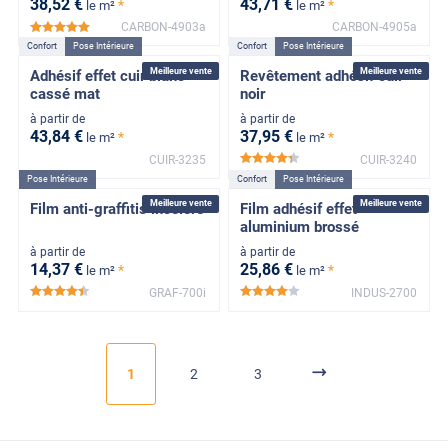
38
,52
€
43
,71
€
*
*
le m²
le m²
CARBON-4903a
CARBON-4905a
*****
Confort
Pose Intérieure
Confort
Pose Intérieure
Meilleure vente
Meilleure vente
Adhésif effet cuir blanc
Revêtement adhésif cuir
cassé mat
noir
à partir de
à partir de
43
,84
€
37
,95
€
*
*
le m²
le m²
CUIR-3235
CUIR-3240
*****
Pose Intérieure
Confort
Pose Intérieure
Meilleure vente
Meilleure vente
Film anti-graffitis incolore
Film adhésif effet
aluminium brossé
à partir de
à partir de
14
,37
€
25
,86
€
*
*
le m²
le m²
GRAF-700i
INDUS-2700
*****
*****
1
2
3