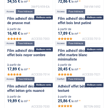
34
,55
€
72
,86
€
*
*
le m²
le m²
3M-PS-959-EA
3M-VM-1692
Access
Pose Intérieure
Access
Pose Intérieure
Meilleure vente
Meilleure vente
Film adhésif décoratif bleu
Film adhésif décoratif
de prusse mat
effet bois brut patiné
à partir de
à partir de
16
,48
€
17
,89
€
*
*
le m²
le m²
ACCESS-7003
ACCESS-7013
*****
*****
Access
Pose Intérieure
Access
Pose Intérieure
Meilleure vente
Meilleure vente
Film adhésif décoratif
Film adhésif décoratif
effet bois noyer sombre
effet marbre blanc
minimaliste
à partir de
à partir de
17
,89
€
20
,45
€
*
*
le m²
le m²
ACCESS-7014
ACCESS-7021
*****
*****
Access
Pose Intérieure
Confort
Pose Intérieure
Meilleure vente
Meilleure vente
Film adhésif décoratif
Adhésif effet béton clair
effet béton gris nuancé
texturé
à partir de
à partir de
19
,89
€
25
,86
€
*
*
le m²
le m²
ACCESS-7030
BETON-3002
*****