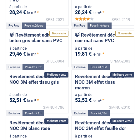
à partir de
à partir de
28
,24
€
28
,24
€
*
*
le m²
le m²
SPB1-2021
SPB2-2119
*****
Pvc Free
Pose Intérieure
Pvc Free
Pose Intérieure
Nouveauté
Nouveauté
🍃 Revêtement adhésif
🍃 Revêtement décoratif
béton gris clair sans PVC
noir mat sans PVC
à partir de
à partir de
29
,46
€
19
,81
€
*
*
le m²
le m²
SPBE-3004
SPMA-2303
Exclusive
Pose Int / Ext
Exclusive
Pose Int / Ext
Meilleure vente
Meilleure vente
Revêtement décoratif DI-
Revêtement décoratif DI-
NOC 3M effet tissu gris
NOC 3M effet tissu
marron
à partir de
à partir de
52
,51
€
52
,52
€
*
*
le m²
le m²
3M-NU-1786
3M-NU-2010
Exclusive
Pose Int / Ext
Exclusive
Pose Int / Ext
Meilleure vente
Meilleure vente
Revêtement décoratif DI-
Revêtement décoratif DI-
NOC 3M blanc rosé
NOC 3M effet feuille d'or
à partir de
à partir de