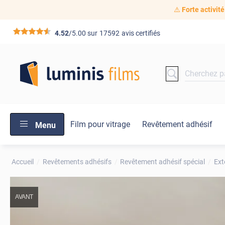
⚠️
Forte activité
*****
4.52
/5.00 sur
17592
avis certifiés
Film pour vitrage
Revêtement adhésif
Menu
Accueil
Revêtements adhésifs
Revêtement adhésif spécial
Ext
AVANT