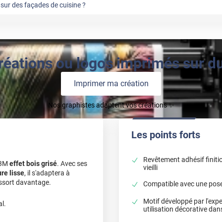
sur des façades de cuisine ?
réations ou logos imprimés sur du 
Imprimer ma création
Nos graphistes adaptent vos créations ✨
Les points forts
Revêtement adhésif finitio
 3M
effet bois grisé
. Avec ses
vieilli
ure lisse
, il s'adaptera à
essort davantage.
Compatible avec une pose 
Motif développé par l'expe
l.
utilisation décorative dan