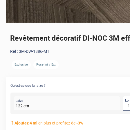
Revêtement décoratif DI-NOC 3M effe
Ref :
3M-DW-1886-MT
Exclusive
Pose Int / Ext
AVANT
Qu'est-ce que la laize ?
Lo
Laize
122
cm
Ajoutez
4
ml
en plus et profitez de
-
3
%