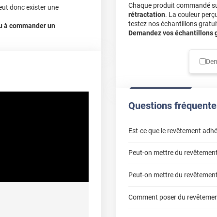
Chaque produit commandé sur 
eut donc exister une
rétractation
. La couleur perç
testez nos échantillons gratuit
 ou à commander un
Demandez vos échantillons gr
Dem
Questions fréquente
Est-ce que le revêtement adhé
Peut-on mettre du revêtement 
Peut-on mettre du revêtement 
Partir d'un coin et tire
Comment poser du revêtement
Utiliser une solution de 
S'aider d'un décapeur ther
fair