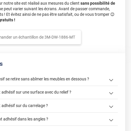
notre site est réalisé aux mesures du client
sans possibilité de
ue peut varier suivant les écrans. Avant de passer commande,
s ! Et évitez ainsi de ne pas être satisfait, ou de vous tromper 😉
atuits !
ander un échantillon de
3M-DW-1886-MT
s
sif se retire sans abîmer les meubles en dessous ?
adhésif sur une surface avec du relief ?
adhésif sur du carrelage ?
r assez fermement
 adhésif dans les angles ?
dépose pour annuler l'action de la colle
mique : la colle va ramollir le film et la colle. Vous retirez
e appel à un poseur professionnel
« Réussir la pose d'un