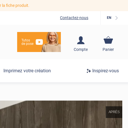
r la fiche produit.
Contactez-nous
EN
Tutos
de pose
S'inscrire / Se
Compte
Panier
connecter
Connexion
Imprimez votre création
Inspirez-vous
/
Inscription
APRÈS