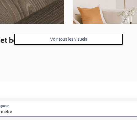
t bois brut grisé
Voir tous les visuels
ngueur