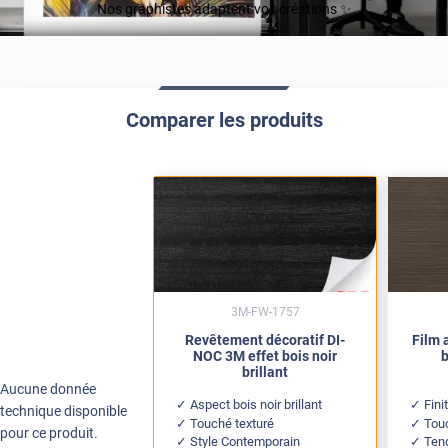
Nos graphistes adaptent vos créations ✨
Comparer les produits
3M-FW-1757
Revêtement décoratif DI-
Film 
NOC 3M effet bois noir
b
brillant
Aucune donnée
Aspect bois noir brillant
Fini
technique disponible
Touché texturé
Touc
pour ce produit.
Style Contemporain
Ten