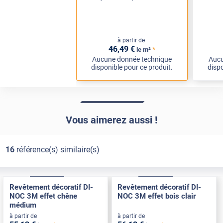
à partir de
46
,49
€
*
le m²
Aucune donnée technique
Aucu
disponible pour ce produit.
dispo
Vous aimerez aussi !
16
référence(s) similaire(s)
Exclusive
Pose Int / Ext
Exclusive
Pose Int / Ext
Revêtement décoratif DI-
Revêtement décoratif DI-
NOC 3M effet chêne
NOC 3M effet bois clair
médium
à partir de
à partir de