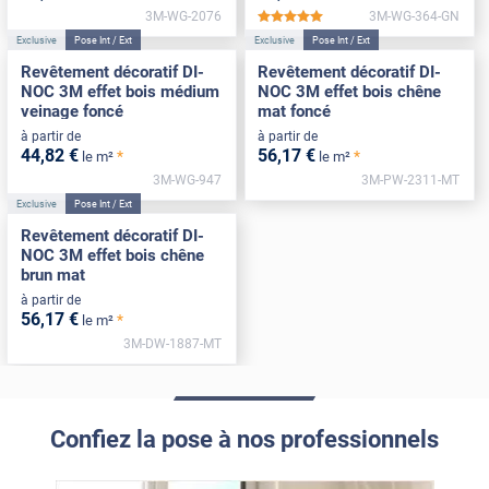
3M-WG-2076
3M-WG-364-GN
*****
Exclusive
Pose Int / Ext
Exclusive
Pose Int / Ext
Revêtement décoratif DI-
Revêtement décoratif DI-
NOC 3M effet bois médium
NOC 3M effet bois chêne
veinage foncé
mat foncé
à partir de
à partir de
44
,82
€
56
,17
€
*
*
le m²
le m²
3M-WG-947
3M-PW-2311-MT
Exclusive
Pose Int / Ext
Revêtement décoratif DI-
NOC 3M effet bois chêne
brun mat
à partir de
56
,17
€
*
le m²
3M-DW-1887-MT
Confiez la pose à nos professionnels