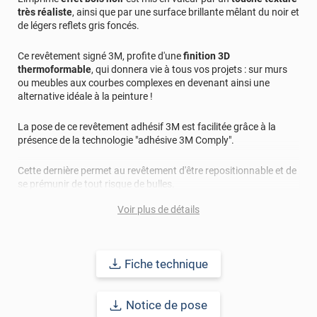
très réaliste
, ainsi que par une surface brillante mêlant du noir et
de légers reflets gris foncés.
Ce revêtement signé 3M, profite d'une
finition 3D
thermoformable
, qui donnera vie à tous vos projets : sur murs
ou meubles aux courbes complexes en devenant ainsi une
alternative idéale à la peinture !
La pose de ce revêtement adhésif 3M est facilitée grâce à la
présence de la technologie "adhésive 3M Comply".
Cette dernière permet au revêtement d'être repositionnable et de
se prémunir de tout risque de bulles.
Voir plus de détails
Applicable sur la plupart des supports : bois, métal, plastique...
cet adhésif vous promet une durabilité longue avec une pose
intérieure et extérieure allant jusqu'à 15 ans.
Fiche technique
Notice de pose