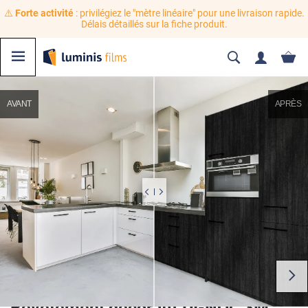
⚠️
Forte activité
: privilégiez le "mètre linéaire" pour une livraison rapide.
Délais détaillés sur la fiche produit.
AVANT
APRÈS
Revêtement décoratif DI-NOC 3M