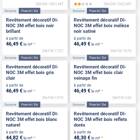
3M-DW-1891-MT
3M-DW-1902-MT
*****
Exclusive
Pose Int / Ext
Exclusive
Pose Int / Ext
Revêtement décoratif DI-
Revêtement décoratif DI-
NOC 3M effet bois noir
NOC 3M effet bois mélèze
brillant
noir satiné
à partir de
à partir de
46
,49
€
46
,49
€
*
*
le m²
le m²
3M-FW-1757
3M-FW-1970
Exclusive
Pose Int / Ext
Exclusive
Pose Int / Ext
Revêtement décoratif DI-
Revêtement décoratif DI-
NOC 3M effet bois gris
NOC 3M effet bois clair
clair
veinage fin
à partir de
à partir de
46
,49
€
46
,49
€
*
*
le m²
le m²
3M-FW-1978
3M-FW-336
Exclusive
Pose Int / Ext
Exclusive
Pose Int / Ext
Revêtement décoratif DI-
Revêtement décoratif DI-
NOC 3M effet bois blanc
NOC 3M effet bois reflets
naturel
dorés
à partir de
à partir de
44
,82
€
48
,30
€
*
*
le m²
le m²