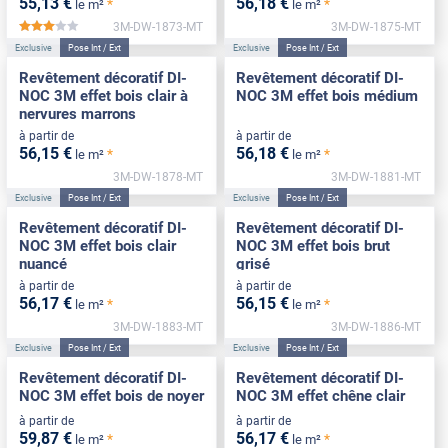
55
,13
€
56
,18
€
*
*
le m²
le m²
3M-DW-1873-MT
3M-DW-1875-MT
*****
Exclusive
Pose Int / Ext
Exclusive
Pose Int / Ext
Revêtement décoratif DI-
Revêtement décoratif DI-
NOC 3M effet bois clair à
NOC 3M effet bois médium
nervures marrons
à partir de
à partir de
56
,15
€
56
,18
€
*
*
le m²
le m²
3M-DW-1878-MT
3M-DW-1881-MT
Exclusive
Pose Int / Ext
Exclusive
Pose Int / Ext
Revêtement décoratif DI-
Revêtement décoratif DI-
NOC 3M effet bois clair
NOC 3M effet bois brut
nuancé
grisé
à partir de
à partir de
56
,17
€
56
,15
€
*
*
le m²
le m²
3M-DW-1883-MT
3M-DW-1886-MT
Exclusive
Pose Int / Ext
Exclusive
Pose Int / Ext
Revêtement décoratif DI-
Revêtement décoratif DI-
NOC 3M effet bois de noyer
NOC 3M effet chêne clair
à partir de
à partir de
59
,87
€
56
,17
€
*
*
le m²
le m²