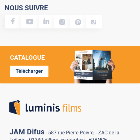
NOUS SUIVRE
CATALOGUE
Télécharger
Lumi
JAM Difus
- 587 rue Pierre Poivre, - ZAC de la
Tuilerie - 01330 Villars-les-dombes - FRANCE