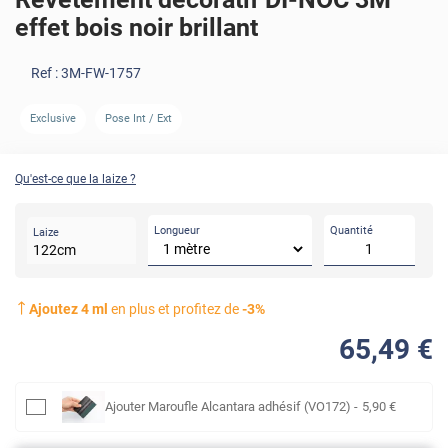
effet bois noir brillant
Ref :
3M-FW-1757
Exclusive
Pose Int / Ext
AVANT
Qu'est-ce que la laize ?
Longueur
Quantité
Laize
122
cm
Ajoutez
4
ml
en plus et profitez de
-
3
%
65
,49
€
Ajouter
Maroufle Alcantara adhésif (VO172)
-
5
,90
€