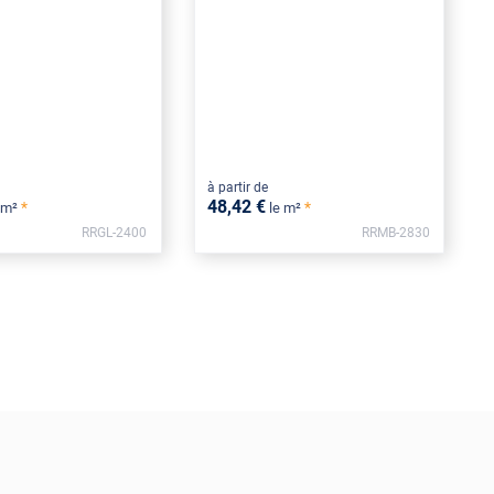
à partir de
48
,42
€
*
*
 m²
le m²
RRGL-2400
RRMB-2830