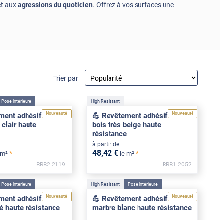
t aux
agressions du quotidien
. Offrez à vos surfaces une
Trier par
Pose Intérieure
High Resistant
Nouveauté
Nouveauté
ment adhésif effet
💪 Revêtement adhésif effet
 clair haute
bois très beige haute
e
résistance
à partir de
48
,42
€
*
*
 m²
le m²
RRB2-2119
RRB1-2052
****
Pose Intérieure
High Resistant
Pose Intérieure
Nouveauté
Nouveauté
ment adhésif effet
💪 Revêtement adhésif effet
é haute résistance
marbre blanc haute résistance