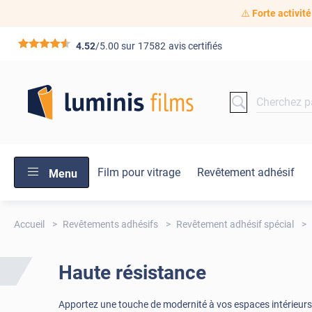
⚠️
Forte activité
*****
4.52
/5.00 sur
17582
avis certifiés
Film pour vitrage
Revêtement adhésif
Menu
Accueil
Revêtements adhésifs
Revêtement adhésif spécial
Haute résistance
Apportez une touche de modernité à vos espaces intérieurs