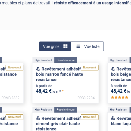
eubles et plans de travail, il
résiste efficacement à un usage intensif
e
Vue grille
Vue liste
High Resistant
Pose Intérieure
High Resistant
Nouveauté
Nouveauté
if effet
💪 Revêtement adhésif effet
💪 Revête
ésistance
bois marron foncé haute
bois beige
résistance
résistanc
à partir de
à partir de
48
,42
€
48
,42
€
*
le m²
le
RRMB-2832
RRB3-2234
*
High Resistant
Pose Intérieure
High Resistant
Nouveauté
Nouveauté
if effet
💪 Revêtement adhésif effet
💪 Revête
ésistance
ciment gris clair haute
blanc laqu
résistance