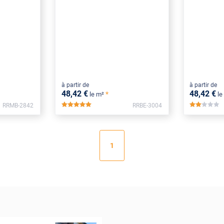
à partir de
à partir de
48
,42
€
48
,42
€
*
le m²
le
RRMB-2842
RRBE-3004
*****
*****
1