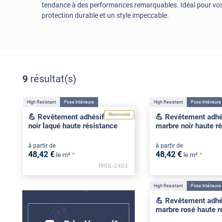
tendance à des performances remarquables. Idéal pour vos m
protection durable et un style impeccable.
9
résultat(s)
High Resistant
Pose Intérieure
High Resistant
Pose Intérieure
Nouveauté
💪 Revêtement adhésif effet
💪 Revêtement adhés
noir laqué haute résistance
marbre noir haute r
à partir de
à partir de
48
,42
€
48
,42
€
*
*
le m²
le m²
RRGL-2403
High Resistant
Pose Intérieure
💪 Revêtement adhés
marbre rosé haute r