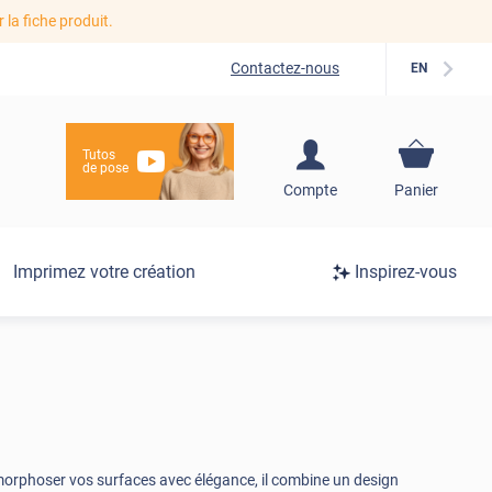
r la fiche produit.
Contactez-nous
EN
Tutos
de pose
S'inscrire / Se
Compte
Panier
connecter
Connexion
Imprimez votre création
Inspirez-vous
/
Inscription
morphoser vos surfaces avec élégance, il combine un design