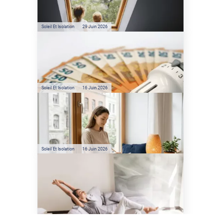
l'énergie solaire sans
climatisation ?
Soleil Et Isolation
29 Juin 2026
Film anti-chaleur : quelles
sont les économies d’énergie
réelles ?
Soleil Et Isolation
16 Juin 2026
Préservez votre logement de
la chaleur : les conseils de
Jamy de C'est Pas Sorcier
Soleil Et Isolation
16 Juin 2026
Comment protéger sa
maison de la chaleur sans
climatisation ?