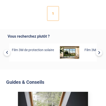
1
Vous recherchez plutôt ?
Film 3M de protection solaire
Film 3M de séc
Guides & Conseils
Soleil Et Isolation
07 Juil. 2026
Véranda et Velux : Comment
bloquer jusqu'à 80% de