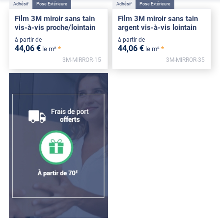
Adhésif
Pose Extérieure
Adhésif
Pose Extérieure
Film 3M miroir sans tain
Film 3M miroir sans tain
vis-à-vis proche/lointain
argent vis-à-vis lointain
à partir de
à partir de
44
,06
€
44
,06
€
*
*
le m²
le m²
3M-MIRROR-15
3M-MIRROR-35