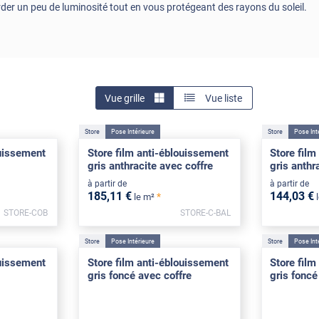
arder un peu de luminosité tout en vous protégeant des rayons du soleil.
Vue grille
Vue liste
Store
Pose Intérieure
Store
Pose Int
ouissement
Store film anti-éblouissement
Store film
gris anthracite avec coffre
gris anthr
à partir de
à partir de
185
,11
€
144
,03
€
*
le m²
STORE-COB
STORE-C-BAL
Store
Pose Intérieure
Store
Pose Int
ouissement
Store film anti-éblouissement
Store film
gris foncé avec coffre
gris foncé