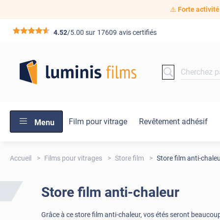
⚠️
Forte activité
*****
4.52
/5.00 sur
17609
avis certifiés
Film pour vitrage
Revêtement adhésif
Menu
Accueil
Films pour vitrages
Store film
Store film anti-chale
Store film anti-chaleur
Grâce à ce store film anti-chaleur, vos étés seront beaucoup 