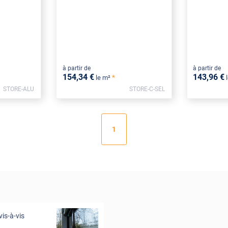
à partir de
à partir de
154
,34
€
143
,96
€
*
le m²
STORE-ALU
STORE-C-SEL
1
vis-à-vis