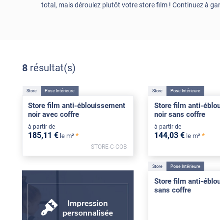
total, mais déroulez plutôt votre store film ! Continuez à g
8
résultat(s)
Store
Pose Intérieure
Store
Pose Intérieure
Store film anti-éblouissement
Store film anti-ébl
noir avec coffre
noir sans coffre
à partir de
à partir de
185
,11
€
144
,03
€
*
*
le m²
le m²
STORE-C-COB
Store
Pose Intérieure
Store film anti-ébl
sans coffre