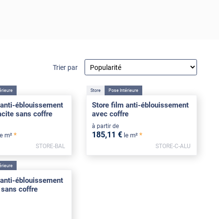
Trier par
érieure
Store
Pose Intérieure
 anti-éblouissement
Store film anti-éblouissement
acite sans coffre
avec coffre
à partir de
185
,11
€
*
*
le m²
le m²
STORE-BAL
STORE-C-ALU
érieure
 anti-éblouissement
 sans coffre