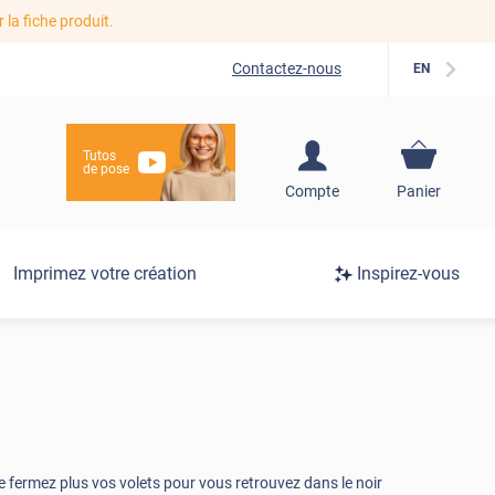
r la fiche produit.
Contactez-nous
EN
Tutos
de pose
S'inscrire / Se
Compte
Panier
connecter
Connexion
Imprimez votre création
Inspirez-vous
/
Inscription
 ne fermez plus vos volets pour vous retrouvez dans le noir