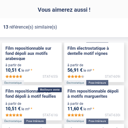
Vous aimerez aussi !
13
référence(s) similaire(s)
Électrostatique
Électrostatique
Pose Intérieure
Film repositionnable sur
Film électrostatique à
fond dépoli aux motifs
dentelle motif vignes
arabesque
à partir de
à partir de
10
,51
€
56
,91
€
*
*
le m²
le m²
STAT-655i
STAT-609i
*****
*****
Électrostatique
Électrostatique
Pose Intérieure
Meilleure vente
Film repositionnable sur
Film repositionnable dépoli
fond dépoli à motif feuilles
à motifs marguerites
à partir de
à partir de
10
,51
€
11
,60
€
*
*
le m²
le m²
STAT-616i
STAT-630i
*****
*****
Électrostatique
Pose Intérieure
Électrostatique
Pose Intérieure