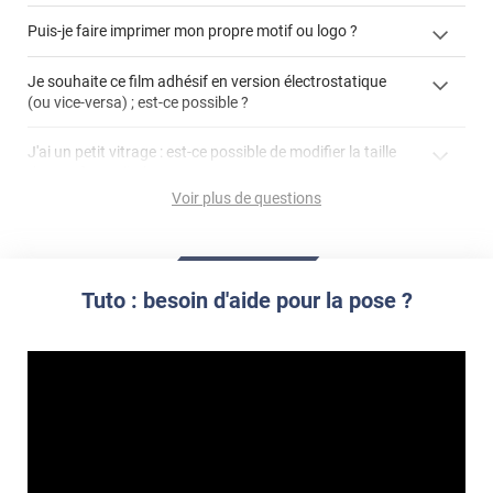
enlever un film adhésif pour vitre
Puis-je faire imprimer mon propre motif ou logo ?
cet article
enlever et stocker
cet
votre film électrostatique pour vitre
films à
Je souhaite ce film adhésif en version électrostatique
article
personnaliser
(ou vice-versa) ; est-ce possible ?
demander un devis de pose
faire un devis
J'ai un petit vitrage : est-ce possible de modifier la taille
du motif pour l'adapter ?
Voir plus de questions
impression personnalisée
film à personnaliser
Tuto : besoin d'aide pour la pose ?