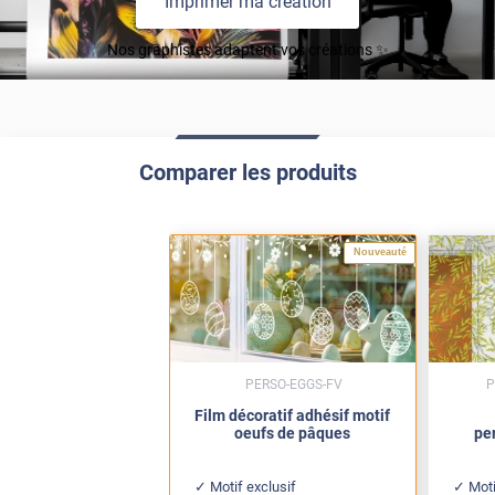
Imprimer ma création
Nos graphistes adaptent vos créations ✨
Comparer les produits
Nouveauté
PERSO-EGGS-FV
P
Film décoratif adhésif motif
oeufs de pâques
pe
Motif exclusif
Mot