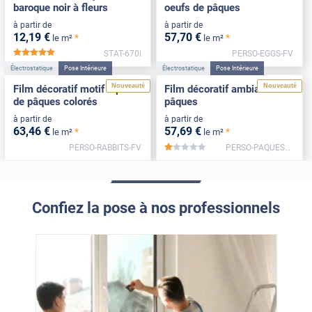
baroque noir à fleurs
oeufs de pâques
à partir de
à partir de
12
,19
€
57
,70
€
*
*
le m²
le m²
STAT-670i
PERSO-EGGS-FV
*****
Électrostatique
Pose Intérieure
Électrostatique
Pose Intérieure
Nouveauté
Nouveauté
Film décoratif motif lapins
Film décoratif ambiance
de pâques colorés
pâques
à partir de
à partir de
63
,46
€
57
,69
€
*
*
le m²
le m²
PERSO-RABBITS-FV
PERSO-PAQUES2-FV
*****
Confiez la pose à nos professionnels