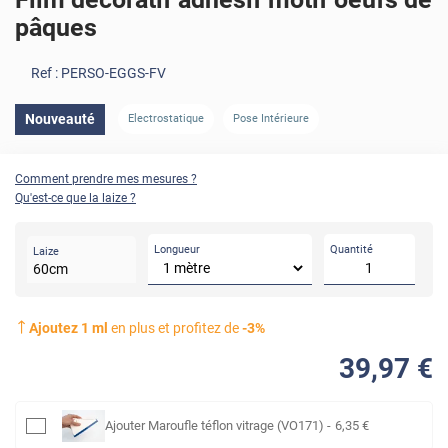
pâques
Ref :
PERSO-EGGS-FV
Nouveauté
Electrostatique
Pose Intérieure
Comment prendre mes mesures ?
Qu'est-ce que la laize ?
Longueur
Quantité
Laize
60
cm
Ajoutez
1
ml
en plus et profitez de
-
3
%
39
,97
€
Ajouter
Maroufle téflon vitrage (VO171)
-
6
,35
€