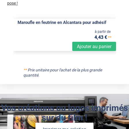
pose !
Maroufle en feutrine en Alcantara pour adhésif
à partir de
4
,43
€
**
Ajouter au panier
**
Prix unitaire pour l'achat de la plus grande
quantité.
Vos créations ou logos imprimés
sur du film !