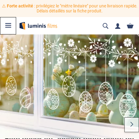
⚠️
Forte activité
: privilégiez le "mètre linéaire" pour une livraison rapide.
Délais détaillés sur la fiche produit.
Film décoratif adhésif motif oeufs de