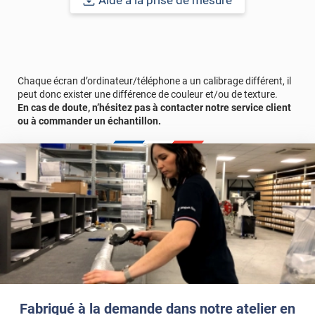
Aide à la prise de mesure
Outre son aspect décoratif, ce film adhésif offre également des
fonctionnalités pratiques. En plus de dissimuler partiellement la
vue depuis l'extérieur, il filtre la lumière entrante, créant ainsi une
ambiance agréable à l'intérieur.
Chaque écran d’ordinateur/téléphone a un calibrage différent, il
peut donc exister une différence de couleur et/ou de texture.
Pour une pose optimale, il est recommandé de nettoyer
En cas de doute, n’hésitez pas à contacter notre service client
soigneusement la surface de la paroi vitrée avant l'application du
ou à commander un échantillon.
film, afin d'assurer une adhérence optimale et d'éviter la
formation de bulles ou de plis.
Le terme "laize" est équivalent à la hauteur.
Référence produit :
PERSOEGGSFV
.
Fabriqué à la demande dans notre atelier en