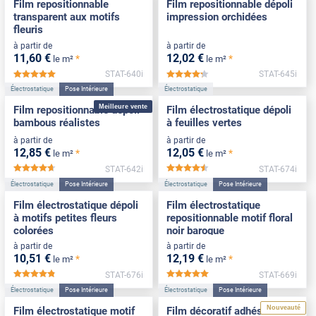
Film repositionnable
Film repositionnable dépoli
transparent aux motifs
impression orchidées
fleuris
à partir de
à partir de
11
,60
€
12
,02
€
*
*
le m²
le m²
STAT-640i
STAT-645i
*****
*****
Électrostatique
Pose Intérieure
Électrostatique
Meilleure vente
Film repositionnable dépoli
Film électrostatique dépoli
bambous réalistes
à feuilles vertes
à partir de
à partir de
12
,85
€
12
,05
€
*
*
le m²
le m²
STAT-642i
STAT-674i
*****
*****
Électrostatique
Pose Intérieure
Électrostatique
Pose Intérieure
Film électrostatique dépoli
Film électrostatique
à motifs petites fleurs
repositionnable motif floral
colorées
noir baroque
à partir de
à partir de
10
,51
€
12
,19
€
*
*
le m²
le m²
STAT-676i
STAT-669i
*****
*****
Électrostatique
Pose Intérieure
Électrostatique
Pose Intérieure
Nouveauté
Film électrostatique motif
Film décoratif adhésif motif