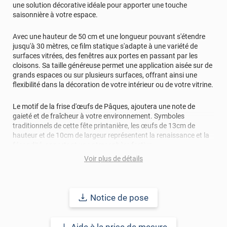
une solution décorative idéale pour apporter une touche
saisonnière à votre espace.
Avec une hauteur de 50 cm et une longueur pouvant s'étendre
jusqu'à 30 mètres, ce film statique s'adapte à une variété de
surfaces vitrées, des fenêtres aux portes en passant par les
cloisons. Sa taille généreuse permet une application aisée sur de
grands espaces ou sur plusieurs surfaces, offrant ainsi une
flexibilité dans la décoration de votre intérieur ou de votre vitrine.
Le motif de la frise d'œufs de Pâques, ajoutera une note de
gaieté et de fraîcheur à votre environnement. Symboles
traditionnels de cette fête printanière, les œufs de 13cm de
hauteur et de 10cm de largeur représentent la renaissance et la
fécondité, apportant une atmosphère festive.
Voir plus de détails
L'un des principaux avantages de ce film pour vitrage est sa
nature électrostatique, ce qui facilite grandement son
application et son retrait. Sans besoin de colle, il se fixe
facilement sur la surface vitrée et peut être retiré sans laisser de
Notice de pose
résidus, permettant ainsi une décoration éphémère et
saisonnière en toute simplicité. Ce film peut également être
adhésif.