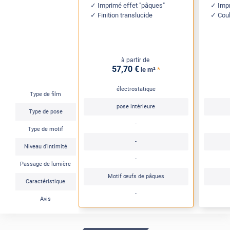
Imprimé effet "pâques"
Impr
Finition translucide
Coul
à partir de
57
,70
€
*
le m²
électrostatique
Type de film
pose intérieure
Type de pose
-
Type de motif
-
Niveau d'intimité
-
Passage de lumière
Motif œufs de pâques
Caractéristique
-
Avis