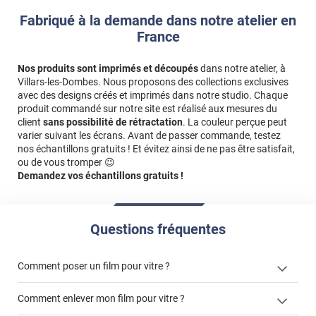
seront pas comme des stickers. Ils seront imprimés sur toute la
Fabriqué à la demande dans notre atelier en
longueur de votre film.
France
Des frais supplémentaires peuvent s’appliquer si le fichier
transmis n’est pas exploitable tel quel. Cela inclut notamment les
Nos produits sont imprimés et découpés
dans notre atelier, à
visuels ou logos de mauvaise qualité, les fichiers non vectorisés
Villars-les-Dombes. Nous proposons des collections exclusives
ou l'absence de fichier prêt à imprimer. Toute intervention de
avec des designs créés et imprimés dans notre studio. Chaque
création ou de retouche graphique peut entrainer un surcoût.
produit commandé sur notre site est réalisé aux mesures du
client
sans possibilité de rétractation
. La couleur perçue peut
Référence produit :
IPC002i
.
varier suivant les écrans. Avant de passer commande, testez
nos échantillons gratuits ! Et évitez ainsi de ne pas être satisfait,
ou de vous tromper 😉
Demandez vos échantillons gratuits !
Questions fréquentes
Comment poser un film pour vitre ?
Comment enlever mon film pour vitre ?