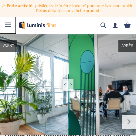
⚠️
Forte activité
: privilégiez le "mètre linéaire" pour une livraison rapide.
Délais détaillés sur la fiche produit.
AVANT
APRÈS
Décoration intérieure pour vitre semi