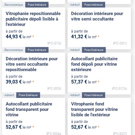
Électrostatique
Pose Intérieure
Adhésif
Pose Intérieure
Vitrophanie repositionnable
Décoration intérieure pour
publicitaire dépoli lisible à
vitre semi occultante
l'extérieur
à partir de
à partir de
44
,93
€
41
,32
€
*
*
le m²
le m²
IPC-015i
IPC-001i
Électrostatique
Pose Intérieure
Adhésif
Pose Extérieure
Décoration intérieure pour
Autocollant publicitaire
vitre semi occultante
fond dépoli pour vitrine
repositionnable
extérieure
à partir de
à partir de
39
,03
€
57
,37
€
*
*
le m²
le m²
IPC-003i
IPC-012x
Adhésif
Pose Extérieure
Adhésif
Pose Intérieure
Autocollant publicitaire
Vitrophanie fond
fond transparent pour
transparent pour vitrine
vitrine
lisible de l'extérieur
à partir de
à partir de
52
,67
€
52
,67
€
*
*
le m²
le m²
IPC-004x
IPC-007i