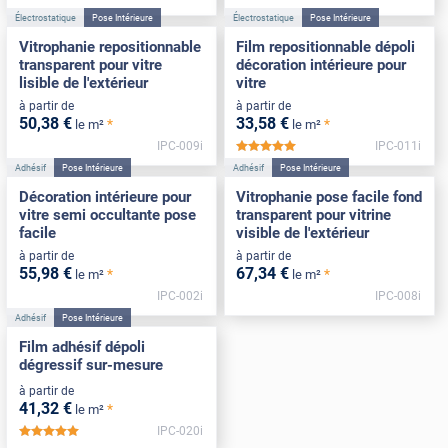
Électrostatique
Pose Intérieure
Électrostatique
Pose Intérieure
Vitrophanie repositionnable
Film repositionnable dépoli
transparent pour vitre
décoration intérieure pour
lisible de l'extérieur
vitre
à partir de
à partir de
50
,38
€
33
,58
€
*
*
le m²
le m²
IPC-009i
IPC-011i
*****
Adhésif
Pose Intérieure
Adhésif
Pose Intérieure
Décoration intérieure pour
Vitrophanie pose facile fond
vitre semi occultante pose
transparent pour vitrine
facile
visible de l'extérieur
à partir de
à partir de
55
,98
€
67
,34
€
*
*
le m²
le m²
IPC-002i
IPC-008i
Adhésif
Pose Intérieure
Film adhésif dépoli
dégressif sur-mesure
à partir de
41
,32
€
*
le m²
IPC-020i
*****