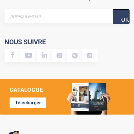
OK
NOUS SUIVRE
CATALOGUE
Télécharger
Lumi