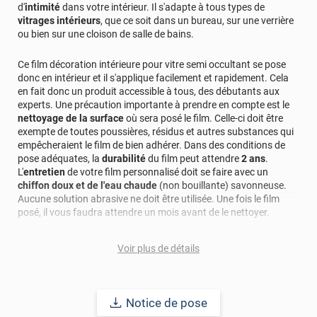
d'
intimité
dans votre intérieur. Il s'adapte à tous types de
vitrages intérieurs
, que ce soit dans un bureau, sur une verrière
ou bien sur une cloison de salle de bains.
Ce film décoration intérieure pour vitre semi occultant se pose
donc en intérieur et il s'applique facilement et rapidement. Cela
en fait donc un produit accessible à tous, des débutants aux
experts. Une précaution importante à prendre en compte est le
nettoyage de la surface
où sera posé le film. Celle-ci doit être
exempte de toutes poussières, résidus et autres substances qui
empêcheraient le film de bien adhérer. Dans des conditions de
pose adéquates, la
durabilité
du film peut attendre
2 ans
.
L'
entretien
de votre film personnalisé doit se faire avec un
chiffon doux et de l'eau chaude
(non bouillante) savonneuse.
Aucune solution abrasive ne doit être utilisée. Une fois le film
posé, il vous faudra attendre un mois avant de le nettoyer.
Vous pouvez personnaliser ce film décoration intérieure selon
Voir plus de détails
vos goûts et vos envies. Toutefois, si votre motif ou votre photo
comporte des
couleurs pastel
et des
zones de transparence
, le
film laissera passer la
lumière
à travers ces zones. Par
conséquent, vous et toute autre personne pourrez voir à travers.
Notice de pose
Nous vous recommandons donc d'éviter ces couleurs et de