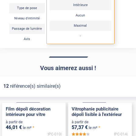
Intérieure
Type de pose
Aucun
Niveau d'intimité
Maximal
Passage de lumière
-
Avis
Vous aimerez aussi !
12
référence(s) similaire(s)
Adhésif
Pose Intérieure
Adhésif
Pose Intérieure
Film dépoli décoration
Vitrophanie publicitaire
intérieure pour vitre
dépoli lisible à l'extérieur
à partir de
à partir de
46
,01
€
57
,37
€
*
*
le m²
le m²
IPC-010i
IPC-014i
*****