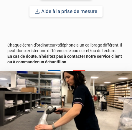
choisir un motif ou une photo monochrome.
Aide à la prise de mesure
Comment commander votre film décoration intérieure pour vitre
semi occultant pose facile ?
Vous n'avez qu'à suivre quatre étapes, à savoir :
Étape 1 : Choisissez la découpe de votre projet. Il peut s'agir
d'une découpe en sur-mesure ou bien en mètre linéaire.
Étape 2 : Passer votre commande comme vous le feriez
Chaque écran d’ordinateur/téléphone a un calibrage différent, il
habituellement.
peut donc exister une différence de couleur et/ou de texture.
Etape 3 : Une fois votre commande passée et validée, l'un de nos
En cas de doute, n’hésitez pas à contacter notre service client
spécialistes prendra contact avec vous. Il faudra alors que vous
ou à commander un échantillon.
lui fassiez parvenir votre fichier avec votre création à imprimer
sur le film. Nous acceptons les formats suivants : Illustrator
(.ai/.eps/.svg), Photoshop (.psd), PDF vectoriel (ex:Canva) et
PNG.
Etape 4 : Une fois votre fichier reçu, nos équipes imprimeront
votre réalisation. Nous utilisons une imprimante dernière
génération afin de vous garantir un résultat optimal. Une fois
votre commande imprimée, nous l'expédierons selon les
conditions de livraison que vous aurez préalablement choisies.
Veuillez noter que votre création sera imprimée complétement
sur un film. Cela signifie que vos différents motifs/logos ne