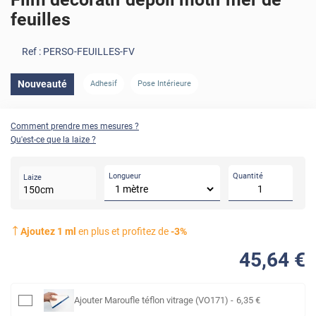
feuilles
Ref :
PERSO-FEUILLES-FV
Nouveauté
Adhesif
Pose Intérieure
Comment prendre mes mesures ?
Qu'est-ce que la laize ?
Longueur
Quantité
Laize
150
cm
Ajoutez
1
ml
en plus et profitez de
-
3
%
45
,64
€
Ajouter
Maroufle téflon vitrage (VO171)
-
6
,35
€