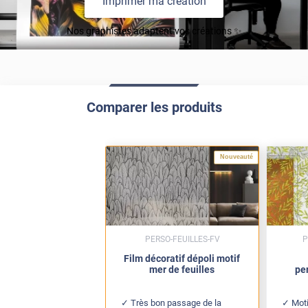
Imprimer ma création
Nos graphistes adaptent vos créations ✨
Comparer les produits
Nouveauté
PERSO-FEUILLES-FV
P
Film décoratif dépoli motif
mer de feuilles
pe
Très bon passage de la
Mot