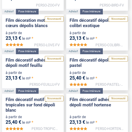
PERSO-ZOO-FV
PERSO-BIRD-FV
Adhésif
Pose Intérieure
Adhésif
Pose Intérieure
Nouveauté
Nouveauté
Film décoration motif
Film décoratif dépoli motif
cœurs dépolis blancs
colibri exotique
à partir de
à partir de
23
,13
€
23
,13
€
*
*
le m²
le m²
PERSO-LOVE-FV
PERSO-COLIBRI-FV
*****
*****
Adhésif
Pose Intérieure
Adhésif
Pose Intérieure
Nouveauté
Nouveauté
Film décoratif adhésif
Film décoratif dépoli motif
dépoli motif feuillu
pastel
à partir de
à partir de
23
,13
€
25
,40
€
*
*
le m²
le m²
PERSO-FEUILLU-FV
PERSO-PASTEL-FV
*****
Adhésif
Pose Intérieure
Adhésif
Pose Intérieure
Nouveauté
Nouveauté
Film décoratif motif plantes
Film décoratif adhésif
tropicales sur fond dépoli
dépoli motif hortense
blanc
à partir de
à partir de
25
,40
€
23
,13
€
*
*
le m²
le m²
PERSO-TROPICALES-FV
PERSO-HORTENSE-FV
*****
*****