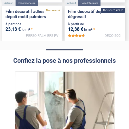
Adhésif
Pose Intérieure
Adhésif
Pose Intérieure
Meilleure vente
Nouveauté
Film décoratif adhésif
Film décoratif dépoli
dépoli motif palmiers
dégressif
à partir de
à partir de
23
,13
€
12
,38
€
*
*
le m²
le m²
PERSO-PALMIERS-FV
DECO-500i
*****
Confiez la pose à nos professionnels