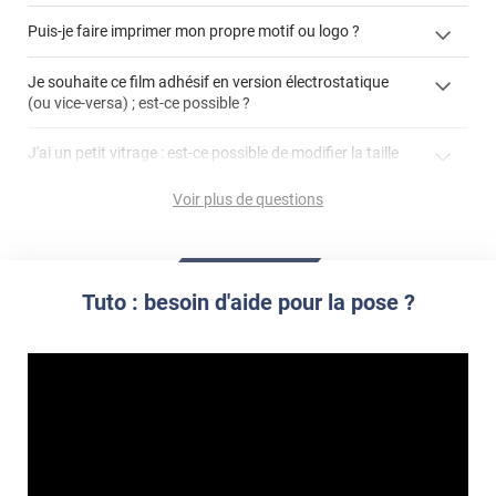
enlever un film adhésif pour vitre
Puis-je faire imprimer mon propre motif ou logo ?
cet article
enlever et stocker
cet
votre film électrostatique pour vitre
films à
Je souhaite ce film adhésif en version électrostatique
article
personnaliser
(ou vice-versa) ; est-ce possible ?
demander un devis de pose
faire un devis
J'ai un petit vitrage : est-ce possible de modifier la taille
du motif pour l'adapter ?
Voir plus de questions
impression personnalisée
film à personnaliser
Tuto : besoin d'aide pour la pose ?