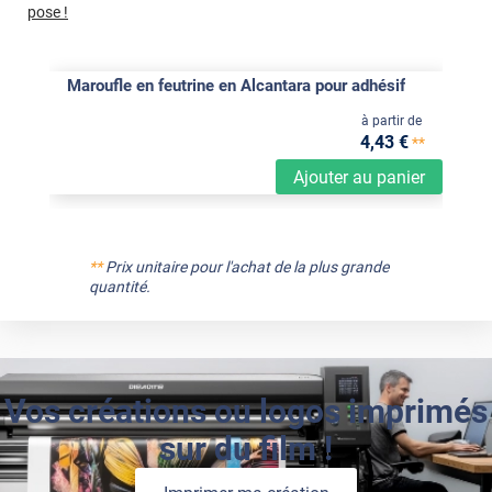
pose !
Maroufle en feutrine en Alcantara pour adhésif
à partir de
4
,43
€
**
Ajouter au panier
**
Prix unitaire pour l'achat de la plus grande
quantité.
Vos créations ou logos imprimés
sur du film !