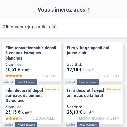
Vous aimerez aussi !
25
référence(s) similaire(s)
Électrostatique
Pose Intérieure
Adhésif
Pose Int / Ext
Film repositionnable dépoli
Film vitrage opacifiant
à volutes baroques
jaune clair
blanches
à partir de
à partir de
10
,51
€
12
,18
€
*
*
le m²
le m²
STAT-648i
OPAQ-1120ix
*****
Adhésif
Pose Intérieure
Adhésif
Pose Intérieure
Nouveauté
Nouveauté
Film décoratif dépoli
Film décoratif dépoli motif
carreaux de ciment
animaux de la forêt
Barcelone
à partir de
à partir de
23
,13
€
23
,13
€
*
*
le m²
le m²
PERSO-BARCELONE-NEG-FV
PERSO-ANIMAUX-FORET-FV
*****
Adhésif
Pose Intérieure
Adhésif
Pose Intérieure