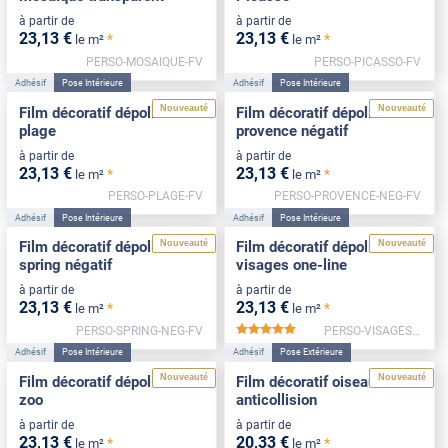
à partir de
à partir de
23
,13
€
23
,13
€
*
*
le m²
le m²
PERSO-MOSAIQUE-FV
PERSO-PICASSO-FV
Adhésif
Pose Intérieure
Adhésif
Pose Intérieure
Nouveauté
Nouveauté
Film décoratif dépoli motif
Film décoratif dépoli motif
plage
provence négatif
à partir de
à partir de
23
,13
€
23
,13
€
*
*
le m²
le m²
PERSO-PLAGE-FV
PERSO-PROVENCE-NEG-FV
Adhésif
Pose Intérieure
Adhésif
Pose Intérieure
Nouveauté
Nouveauté
Film décoratif dépoli motif
Film décoratif dépoli motif
spring négatif
visages one-line
à partir de
à partir de
23
,13
€
23
,13
€
*
*
le m²
le m²
PERSO-SPRING-NEG-FV
PERSO-VISAGES-FV
*****
Adhésif
Pose Intérieure
Adhésif
Pose Extérieure
Nouveauté
Nouveauté
Film décoratif dépoli motif
Film décoratif oiseaux
zoo
anticollision
à partir de
à partir de
23
,13
€
20
,33
€
*
*
le m²
le m²