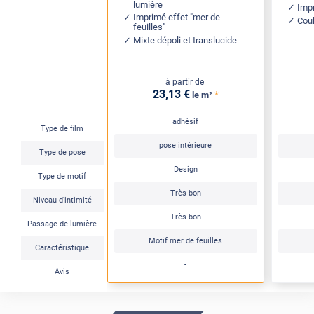
lumière
Impr
Imprimé effet "mer de
Coul
feuilles"
Mixte dépoli et translucide
à partir de
23
,13
€
*
le m²
adhésif
Type de film
pose intérieure
Type de pose
Design
Type de motif
Très bon
Niveau d'intimité
Très bon
Passage de lumière
Motif mer de feuilles
Caractéristique
-
Avis