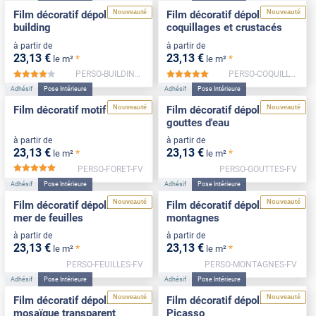
Nouveauté
Nouveauté
Film décoratif dépoli motif
Film décoratif dépoli motif
building
coquillages et crustacés
à partir de
à partir de
23
,13
€
23
,13
€
*
*
le m²
le m²
PERSO-BUILDING-FV
PERSO-COQUILLAGES-FV
*****
*****
Adhésif
Pose Intérieure
Adhésif
Pose Intérieure
Nouveauté
Nouveauté
Film décoratif motif forêt
Film décoratif dépoli motif
gouttes d'eau
à partir de
à partir de
23
,13
€
23
,13
€
*
*
le m²
le m²
PERSO-FORET-FV
PERSO-GOUTTES-FV
*****
Adhésif
Pose Intérieure
Adhésif
Pose Intérieure
Nouveauté
Nouveauté
Film décoratif dépoli motif
Film décoratif dépoli motif
mer de feuilles
montagnes
à partir de
à partir de
23
,13
€
23
,13
€
*
*
le m²
le m²
PERSO-FEUILLES-FV
PERSO-MONTAGNES-FV
Adhésif
Pose Intérieure
Adhésif
Pose Intérieure
Nouveauté
Nouveauté
Film décoratif dépoli motif
Film décoratif dépoli motif
mosaïque transparent
Picasso