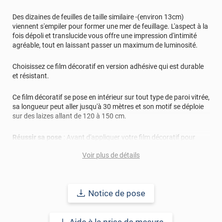
Des dizaines de feuilles de taille similaire -(environ 13cm)
viennent s'empiler pour former une mer de feuillage. L'aspect à la
fois dépoli et translucide vous offre une impression d'intimité
agréable, tout en laissant passer un maximum de luminosité.
Choisissez ce film décoratif en version adhésive qui est durable
et résistant.
Ce film décoratif se pose en intérieur sur tout type de paroi vitrée,
sa longueur peut aller jusqu'à 30 mètres et son motif se déploie
sur des laizes allant de 120 à 150 cm.
Réussir sa pose
: Avant d'appliquer votre film décoratif pour
vitrage, la surface à coller doit être nettoyée de toutes
Voir plus de détails
poussières, tâches, graisse, résidus.. afin d'éviter les bulles, plis
et risques de décollement.
Le terme "laize" est équivalent à la hauteur.
Notice de pose
REF :
PERSOFEUILLESFV
.