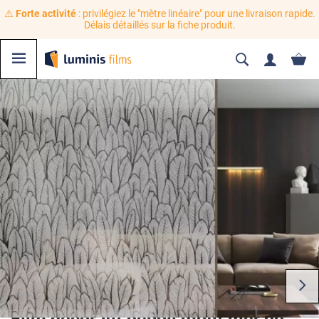
⚠️
Forte activité
: privilégiez le "mètre linéaire" pour une livraison rapide.
Délais détaillés sur la fiche produit.
Film décoratif dépoli motif mer de