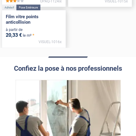
OPAQ-1124ix
VISUEL-1015x
*****
Adhésif
Pose Extérieure
Film vitre points
anticollision
à partir de
20
,33
€
*
le m²
VISUEL-1016x
Confiez la pose à nos professionnels