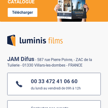
CATALOGUE
Télécharger
Lumi
JAM Difus
- 587 rue Pierre Poivre, - ZAC de la
Tuilerie - 01330 Villars-les-dombes - FRANCE
00 33 472 41 06 60
du lundi au vendredi de 09h à 12h