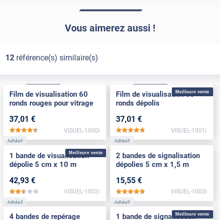
Vous aimerez aussi !
12
référence(s) similaire(s)
Adhésif
Pose Int / Ext
Adhésif
Pose Int / Ext
Meilleure vente
Film de visualisation 60
Film de visualisation 60
ronds rouges pour vitrage
ronds dépolis
37
,01
€
37
,01
€
VISUEL-1000i
VISUEL-1001i
*****
*****
Adhésif
Adhésif
Meilleure vente
1 bande de visualisation
2 bandes de signalisation
dépolie 5 cm x 10 m
dépolies 5 cm x 1,5 m
42
,93
€
15
,55
€
VISUEL-1002i
VISUEL-1003i
*****
*****
Adhésif
Adhésif
Meilleure vente
4 bandes de repérage
1 bande de signalisation