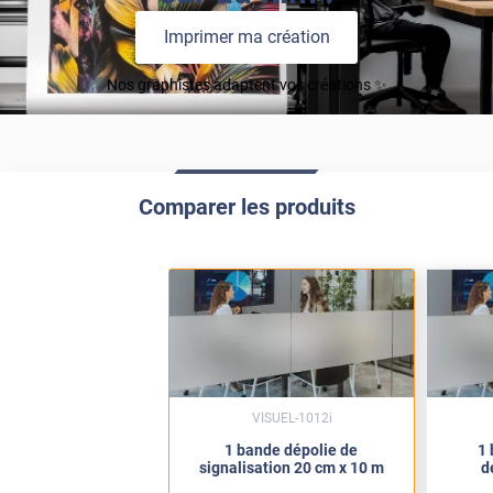
Imprimer ma création
Nos graphistes adaptent vos créations ✨
Comparer les produits
VISUEL-1012i
1 bande dépolie de
1 
signalisation 20 cm x 10 m
d