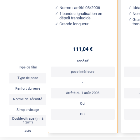
Norme : arrêté 08/2006
Idéa
1 bande signalisation en
Nor
dépoli translucide
Gra
Grande longueur
tran
111
,04
€
adhésif
Type de film
pose intérieure
Type de pose
-
Renfort du verre
Arrêté du 1 août 2006
Norme de sécurité
Oui
Simple vitrage
Oui
Double-vitrage (inf à
1,2m²)
-
Avis