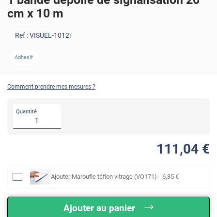
cm x 10 m
Ref :
VISUEL-1012i
AVANT
APRÈS
Adhesif
Comment prendre mes mesures ?
Quantité
111
,04
€
Ajouter
Maroufle téflon vitrage (VO171)
-
6
,35
€
Ajouter au panier