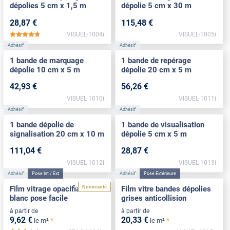
dépolies 5 cm x 1,5 m
dépolie 5 cm x 30 m
28
,87
€
115
,48
€
VISUEL-1004i
VISUEL-1005i
*****
Adhésif
Adhésif
1 bande de marquage
1 bande de repérage
dépolie 10 cm x 5 m
dépolie 20 cm x 5 m
42
,93
€
56
,26
€
VISUEL-1010i
VISUEL-1011i
Adhésif
Adhésif
1 bande dépolie de
1 bande de visualisation
signalisation 20 cm x 10 m
dépolie 5 cm x 5 m
111
,04
€
28
,87
€
VISUEL-1012i
VISUEL-1013i
Adhésif
Pose Int / Ext
Adhésif
Pose Extérieure
Nouveauté
Film vitrage opacifiant
Film vitre bandes dépolies
blanc pose facile
grises anticollision
à partir de
à partir de
9
,62
€
20
,33
€
*
*
le m²
le m²