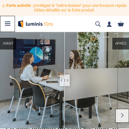
⚠️
Forte activité
: privilégiez le "mètre linéaire" pour une livraison rapide.
Délais détaillés sur la fiche produit.
AVANT
APRÈS
1 bande dépolie de signalisation 20