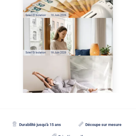
réelles ?
Soleil Et Isolation
16 Juin 2026
Préservez votre logement de
la chaleur : les conseils de
Jamy de C'est Pas Sorcier
Soleil Et Isolation
16 Juin 2026
Comment protéger sa
maison de la chaleur sans
climatisation ?
Durabilité jusqu'à 15 ans
Découpe sur mesure