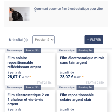
Comment poser un film électrostatique pour vitre
?
8
résultat(s)
FILTRER
Électrostatique
Pose Int / Ext
Électrostatique
Pose Int / Ext
Film solaire
Film électrostatique miroir
repositionnable
sans tain argent
réfléchissant argent
à partir de
à partir de
28
,07
€
28
,07
€
*
*
le m²
le m²
STAT-215ix
STATmi-215ix
Électrostatique
Pose Int / Ext
Électrostatique
Pose Int / Ext
Film électrostatique 2 en
Film repositionnable
1 chaleur et vis-à-vis
solaire argent clair
argent
à partir de
à partir de