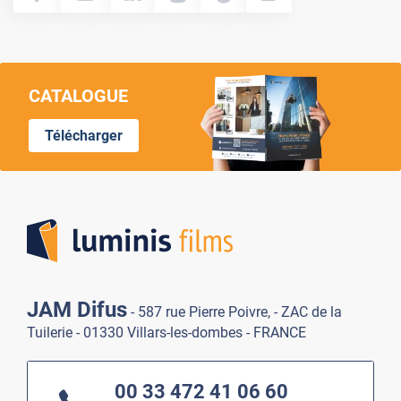
CATALOGUE
Télécharger
Lumi
JAM Difus
- 587 rue Pierre Poivre, - ZAC de la
Tuilerie - 01330 Villars-les-dombes - FRANCE
00 33 472 41 06 60