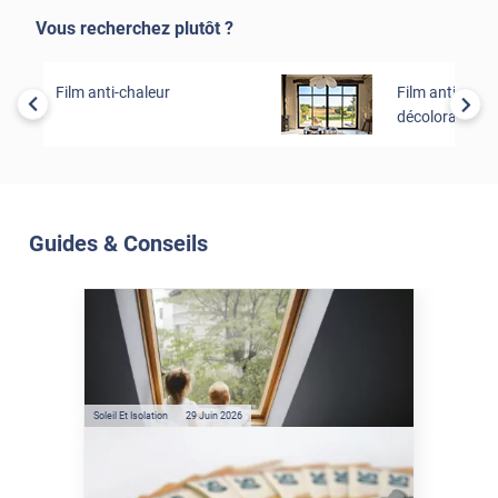
Vous recherchez plutôt ?
Film anti-chaleur
Film anti-uv et 
décoloration
Guides & Conseils
Soleil Et Isolation
07 Juil. 2026
Véranda et Velux : Comment
bloquer jusqu'à 80% de
l'énergie solaire sans
climatisation ?
Soleil Et Isolation
29 Juin 2026
Film anti-chaleur : quelles
sont les économies d’énergie