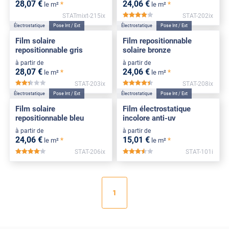
28
,07
€
24
,06
€
*
*
le m²
le m²
STATmixt-215ix
STAT-202ix
*****
Électrostatique
Pose Int / Ext
Électrostatique
Pose Int / Ext
Film solaire
Film repositionnable
repositionnable gris
solaire bronze
à partir de
à partir de
28
,07
€
24
,06
€
*
*
le m²
le m²
STAT-203ix
STAT-208ix
*****
*****
Électrostatique
Pose Int / Ext
Électrostatique
Pose Int / Ext
Film solaire
Film électrostatique
repositionnable bleu
incolore anti-uv
à partir de
à partir de
24
,06
€
15
,01
€
*
*
le m²
le m²
STAT-206ix
STAT-101i
*****
*****
1