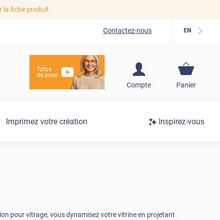
r la fiche produit.
Contactez-nous
EN
Tutos
de pose
S'inscrire / Se
Compte
Panier
connecter
Connexion
Imprimez votre création
Inspirez-vous
/
Inscription
ion pour vitrage, vous dynamisez votre vitrine en projetant