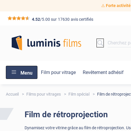
⚠️
Forte activité
*****
4.52
/5.00 sur
17630
avis certifiés
Film pour vitrage
Revêtement adhésif
Menu
Accueil
Films pour vitrages
Film spécial
Film de rétroprojec
Film de rétroprojection
Dynamisez votre vitrine grâce au film de rétroprojection. U