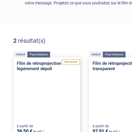
votre message. Projetez ce que vous souhaitez sur le film depu
2
résultat(s)
Adhésif
Pose Intérieure
Adhésif
Pose Intérieure
Nouveauté
Film de rétroprojection
Film de rétroproject
légérement dépoli
transparent
à partir de
à partir de
36
,50
€
97
,91
€
*
*
le m²
le m²