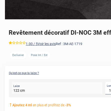
Revêtement décoratif DI-NOC 3M eff
*****
1.00
/ 5
Voir les avis
Ref :
3M-AE-1719
Exclusive
Pose Int / Ext
AVANT
Qu'est-ce que la laize ?
Lo
Laize
122
cm
Ajoutez
4
ml
en plus et profitez de
-
3
%