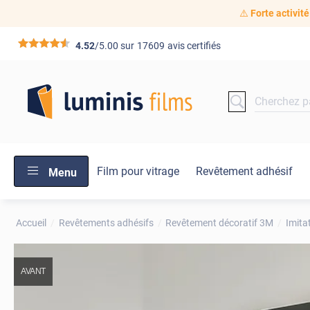
⚠️
Forte activité
*****
4.52
/5.00 sur
17609
avis certifiés
Film pour vitrage
Revêtement adhésif
Menu
Accueil
Revêtements adhésifs
Revêtement décoratif 3M
Imita
AVANT