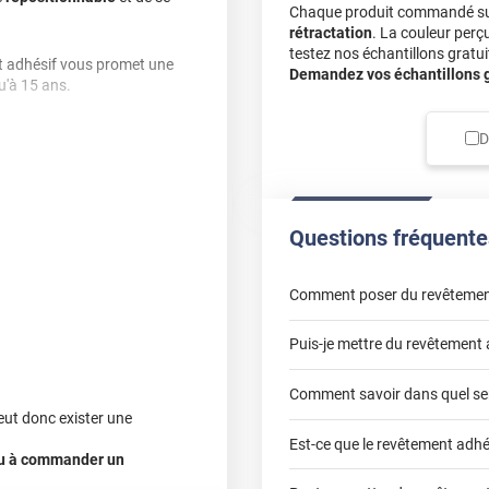
Chaque produit commandé sur 
rétractation
. La couleur perç
testez nos échantillons gratuit
cet adhésif vous promet une
Demandez vos échantillons gr
u'à 15 ans.
D
Questions fréquente
Comment poser du revêtemen
Puis-je mettre du revêtement 
poser un revêtement adhésif 
Comment savoir dans quel sen
eut donc exister une
Est-ce que le revêtement adhé
adhésif sur un plan de travail 
 ou à commander un