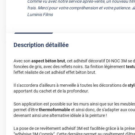
Comme vu avec notre service après-vente, un nouveau film
frais. Merci pour votre compréhension et votre patience. 
Luminis Films
Description détaillée
Avec son
aspect béton brut
, cet adhésif décoratif DI-NOC 3M se
foncées de gris, avec des reflets noirs. Sa finition légèrement
text
l'effet réaliste de cet adhésif effet béton brut.
Il s'accordera d'ailleurs à merveille à toutes les décorations de
styl
apportant du cachet et de la profondeur.
Son application est possible sur les murs ainsi que sur les meubles 
permet d'être
thermoformable
et ainsi donc, de s'adapter aux co
devenant ainsi une alternative idéale à la peinture !
La pose de ce revêtement adhésif 3M est facilitée grâce à la prése
"adhésive 3M Comply". Cette dernière permet au revêtement d'êtr