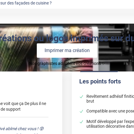
sur des façades de cuisine ?
réations ou logos imprimés sur du 
Imprimer ma création
Nos graphistes adaptent vos créations ✨
Les points forts
Revêtement adhésif finiti
brut
 voit que ça De plus il ne
r de support
Compatible avec une pose 
Motif développé par l'expe
utilisation décorative dans
ivé abîmé chez vous ! 😰