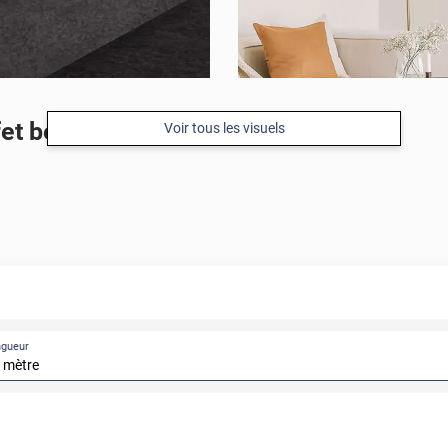
et béton gris
Voir tous les visuels
APRÈS
ngueur