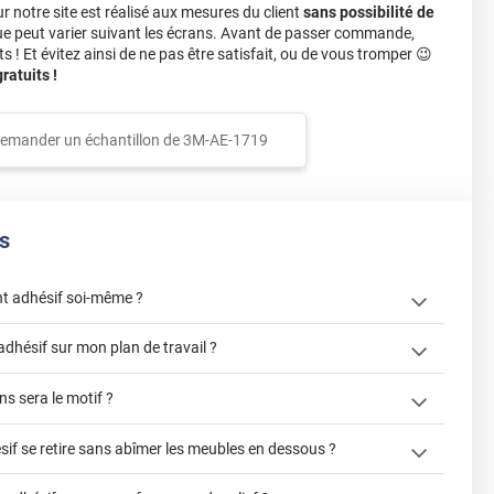
notre site est réalisé aux mesures du client
sans possibilité de
ue peut varier suivant les écrans. Avant de passer commande,
s ! Et évitez ainsi de ne pas être satisfait, ou de vous tromper 😉
atuits !
emander un échantillon de
3M-AE-1719
s
t adhésif soi-même ?
« Comment
adhésif sur mon plan de travail ?
? »
s sera le motif ?
"Peut-on installer du revêtement
sif se retire sans abîmer les meubles en dessous ?
de cuisine ?"