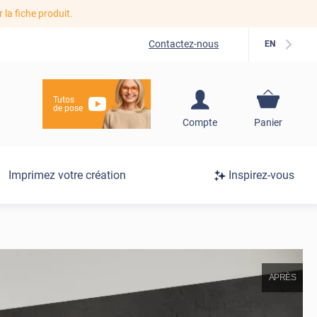
r la fiche produit.
Contactez-nous
EN
Tutos
de pose
S'inscrire / Se
Compte
Panier
connecter
Connexion
Imprimez votre création
Inspirez-vous
/
Inscription
APRÈS