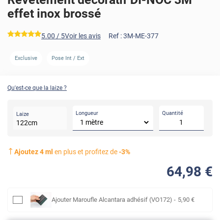
effet inox brossé
*****
5.00
/ 5
Voir les avis
Ref :
3M-ME-377
AVANT
APRÈS
Exclusive
Pose Int / Ext
Qu'est-ce que la laize ?
Longueur
Quantité
Laize
122
cm
Ajoutez
4
ml
en plus et profitez de
-
3
%
64
,98
€
Ajouter
Maroufle Alcantara adhésif (VO172)
-
5
,90
€