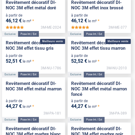
Revêtement décoratif DI-
Revêtement décoratif DI-
NOC 3M effet métal doré
NOC 3M effet inox brossé
à partir de
à partir de
46
,12
€
46
,12
€
*
*
le m²
le m²
3M-ME-2024
3M-ME-377
*****
*****
Exclusive
Pose Int / Ext
Exclusive
Pose Int / Ext
Meilleure vente
Meilleure vente
Revêtement décoratif DI-
Revêtement décoratif DI-
NOC 3M effet tissu gris
NOC 3M effet tissu marron
à partir de
à partir de
52
,51
€
52
,52
€
*
*
le m²
le m²
3M-NU-1786
3M-NU-2010
Exclusive
Pose Int / Ext
Exclusive
Pose Int / Ext
Revêtement décoratif DI-
Revêtement décoratif DI-
NOC 3M effet métal marron
NOC 3M effet métal marron
foncé
à partir de
à partir de
44
,27
€
44
,27
€
*
*
le m²
le m²
3M-PA-181
3M-PA-389
Exclusive
Pose Int / Ext
Exclusive
Pose Int / Ext
Revêtement décoratif DI-
Revêtement décoratif DI-
NOC 3M effet marbre blanc
NOC 3M effet marbre noir