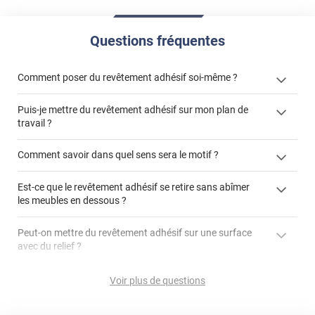
Questions fréquentes
Comment poser du revêtement adhésif soi-même ?
Puis-je mettre du revêtement adhésif sur mon plan de
« Comment poser un revêtement adhésif ? »
travail ?
Comment savoir dans quel sens sera le motif ?
Est-ce que le revêtement adhésif se retire sans abîmer
"Peut-on installer du
les meubles en dessous ?
revêtement adhésif sur un plan de travail de cuisine ?"
Peut-on mettre du revêtement adhésif sur une surface
avec du relief ?
Peut-on mettre du revêtement adhésif sur du carrelage
Voir plus de questions
?
Partir d'un coin et tirer assez fermement