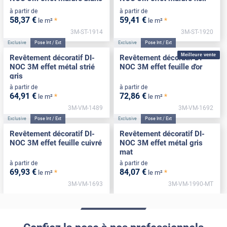
à partir de
à partir de
58
,37
€
59
,41
€
*
*
le m²
le m²
3M-ST-1914
3M-ST-1920
Exclusive
Pose Int / Ext
Exclusive
Pose Int / Ext
Meilleure vente
Revêtement décoratif DI-
Revêtement décoratif DI-
NOC 3M effet métal strié
NOC 3M effet feuille d'or
gris
à partir de
à partir de
64
,91
€
72
,86
€
*
*
le m²
le m²
3M-VM-1489
3M-VM-1692
Exclusive
Pose Int / Ext
Exclusive
Pose Int / Ext
Revêtement décoratif DI-
Revêtement décoratif DI-
NOC 3M effet feuille cuivré
NOC 3M effet métal gris
mat
à partir de
à partir de
69
,93
€
84
,07
€
*
*
le m²
le m²
3M-VM-1693
3M-VM-1990-MT