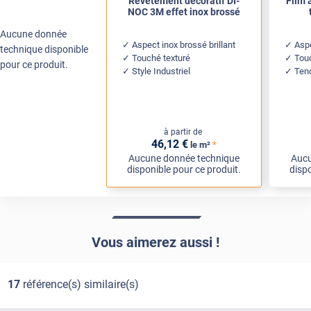
Revêtement décoratif DI-
Film 
NOC 3M effet inox brossé
Aucune donnée
Aspect inox brossé brillant
Aspe
technique disponible
Touché texturé
Touc
pour ce produit.
Style Industriel
Ten
à partir de
46
,12
€
*
le m²
Aucune donnée technique
Aucu
disponible pour ce produit.
dispo
Vous aimerez aussi !
17
référence(s) similaire(s)