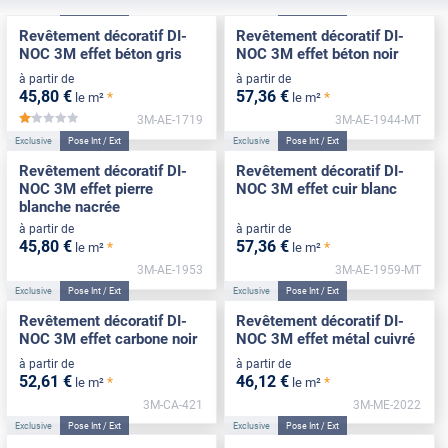
Exclusive
Pose Int / Ext
Exclusive
Pose Int / Ext
Revêtement décoratif DI-
Revêtement décoratif DI-
NOC 3M effet béton gris
NOC 3M effet béton noir
à partir de
à partir de
45
,80
€
57
,36
€
*
*
le m²
le m²
3M-AE-1719
3M-AE-1944-MT
*****
Exclusive
Pose Int / Ext
Exclusive
Pose Int / Ext
Revêtement décoratif DI-
Revêtement décoratif DI-
NOC 3M effet pierre
NOC 3M effet cuir blanc
blanche nacrée
à partir de
à partir de
45
,80
€
57
,36
€
*
*
le m²
le m²
3M-AE-1953
3M-AE-1959-MT
Exclusive
Pose Int / Ext
Exclusive
Pose Int / Ext
Revêtement décoratif DI-
Revêtement décoratif DI-
NOC 3M effet carbone noir
NOC 3M effet métal cuivré
à partir de
à partir de
52
,61
€
46
,12
€
*
*
le m²
le m²
3M-CA-421
3M-ME-2022
Exclusive
Pose Int / Ext
Exclusive
Pose Int / Ext