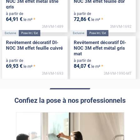
NOC 3M effet métal strié
NOC 3M effet feuille d'or
gris
à partir de
à partir de
64
,91
€
72
,86
€
*
*
le m²
le m²
3M-VM-1489
3M-VM-1692
Exclusive
Pose Int / Ext
Exclusive
Pose Int / Ext
Revêtement décoratif DI-
Revêtement décoratif DI-
NOC 3M effet feuille cuivré
NOC 3M effet métal gris
mat
à partir de
à partir de
69
,93
€
84
,07
€
*
*
le m²
le m²
3M-VM-1693
3M-VM-1990-MT
Confiez la pose à nos professionnels