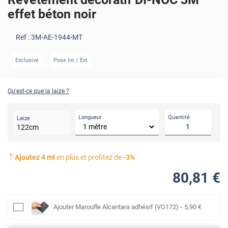
effet béton noir
Ref :
3M-AE-1944-MT
AVANT
APRÈ
Exclusive
Pose Int / Ext
Qu'est-ce que la laize ?
Longueur
Quantité
Laize
122
cm
Ajoutez
4
ml
en plus et profitez de
-
3
%
80
,81
€
Ajouter
Maroufle Alcantara adhésif (VO172)
-
5
,90
€