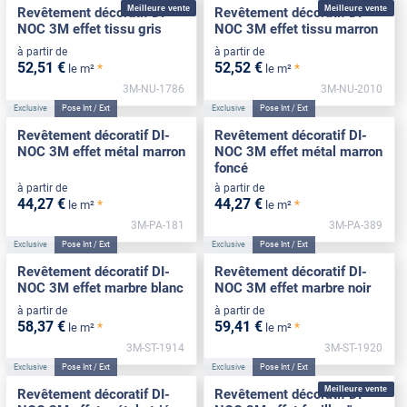
Meilleure vente
Meilleure vente
Revêtement décoratif DI-
Revêtement décoratif DI-
NOC 3M effet tissu gris
NOC 3M effet tissu marron
à partir de
à partir de
52
,51
€
52
,52
€
*
*
le m²
le m²
3M-NU-1786
3M-NU-2010
Exclusive
Pose Int / Ext
Exclusive
Pose Int / Ext
Revêtement décoratif DI-
Revêtement décoratif DI-
NOC 3M effet métal marron
NOC 3M effet métal marron
foncé
à partir de
à partir de
44
,27
€
44
,27
€
*
*
le m²
le m²
3M-PA-181
3M-PA-389
Exclusive
Pose Int / Ext
Exclusive
Pose Int / Ext
Revêtement décoratif DI-
Revêtement décoratif DI-
NOC 3M effet marbre blanc
NOC 3M effet marbre noir
à partir de
à partir de
58
,37
€
59
,41
€
*
*
le m²
le m²
3M-ST-1914
3M-ST-1920
Exclusive
Pose Int / Ext
Exclusive
Pose Int / Ext
Meilleure vente
Revêtement décoratif DI-
Revêtement décoratif DI-