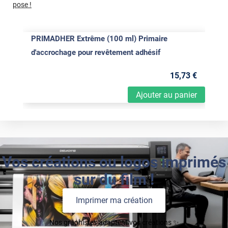
pose !
PRIMADHER Extrême (100 ml) Primaire
d'accrochage pour revêtement adhésif
15
,73
€
Ajouter au panier
Vos créations ou logos imprimés
sur du film !
Imprimer ma création
Nos graphistes adaptent vos créations ✨