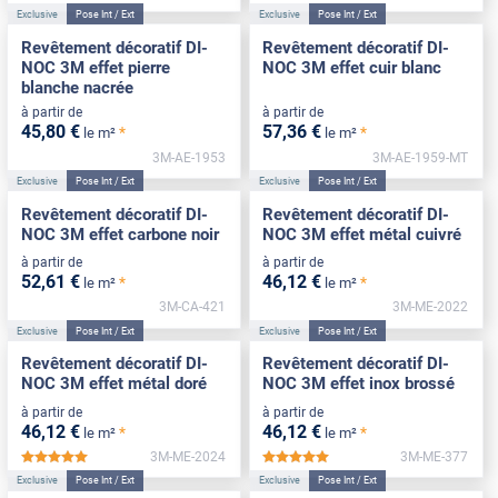
Exclusive
Pose Int / Ext
Exclusive
Pose Int / Ext
Revêtement décoratif DI-
Revêtement décoratif DI-
NOC 3M effet pierre
NOC 3M effet cuir blanc
blanche nacrée
à partir de
à partir de
45
,80
€
57
,36
€
*
*
le m²
le m²
3M-AE-1953
3M-AE-1959-MT
Exclusive
Pose Int / Ext
Exclusive
Pose Int / Ext
Revêtement décoratif DI-
Revêtement décoratif DI-
NOC 3M effet carbone noir
NOC 3M effet métal cuivré
à partir de
à partir de
52
,61
€
46
,12
€
*
*
le m²
le m²
3M-CA-421
3M-ME-2022
Exclusive
Pose Int / Ext
Exclusive
Pose Int / Ext
Revêtement décoratif DI-
Revêtement décoratif DI-
NOC 3M effet métal doré
NOC 3M effet inox brossé
à partir de
à partir de
46
,12
€
46
,12
€
*
*
le m²
le m²
3M-ME-2024
3M-ME-377
*****
*****
Exclusive
Pose Int / Ext
Exclusive
Pose Int / Ext