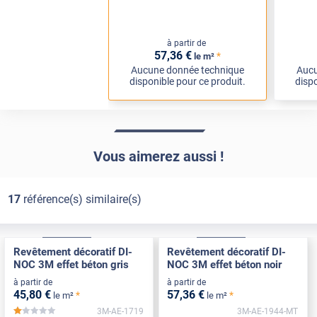
à partir de
57
,36
€
*
le m²
Aucune donnée technique
Aucu
disponible pour ce produit.
dispo
Vous aimerez aussi !
17
référence(s) similaire(s)
Exclusive
Pose Int / Ext
Exclusive
Pose Int / Ext
Revêtement décoratif DI-
Revêtement décoratif DI-
NOC 3M effet béton gris
NOC 3M effet béton noir
à partir de
à partir de
45
,80
€
57
,36
€
*
*
le m²
le m²
3M-AE-1719
3M-AE-1944-MT
*****