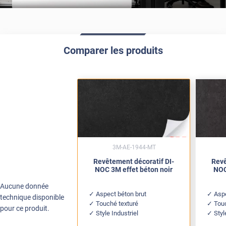
Comparer les produits
3M-AE-1944-MT
Revêtement décoratif DI-
Revê
NOC 3M effet béton noir
NOC
Aucune donnée
Aspect béton brut
Aspe
technique disponible
Touché texturé
Tou
pour ce produit.
Style Industriel
Styl