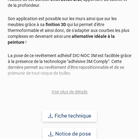
de la profondeur.
Son application est possible sur les murs ainsi que sur les
meubles grâce à sa
finition 3D
qui lui permet d'être
thermoformable et ainsi donc, de s'adapter aux courbes les plus
complexes en devenant ainsi une
alternative idéale à la
peinture
!
La pose de ce revêtement adhésif DIC-NOC 3M est facilitée grâce
à la présence de la technologie "adhésive 3M Comply". Cette
dernière permet au revêtement d'être repositionnable et de se
prémunir de tout risque de bulles.
Ce revêtement adhésif dispose d'une finition 3D, qui donnera vie
Voir plus de détails
à
tous vos projets
: sur murs ou meubles aux courbes planes et
courbées en devenant ainsi une
alternative idéale à la peinture
!
Fiche technique
Applicable sur la plupart des supports : bois, métal, plastique...
cet adhésif vous promet une durabilité longue avec une pose
extérieure et intérieure allant jusqu'à 15 ans.
Notice de pose