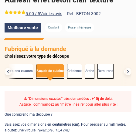
*****
5.00
/ 5
Voir les avis
Ref :
BETON-3002
Meilleure vente
Confort
Pose Intérieure
Fabriqué à la demande
Choisissez votre type de découpe
x dimensions exactes
Façade de cuisine
Crédence
Arche
Demi-rond
⚠️ "Dimensions exactes" très demandées : +15j de délai.
Astuce : commandez au "mètre linéaire" pour aller plus vite !
Que comprend ma découpe ?
Saisissez vos dimensions
en centimètres (cm)
. Pour préciser au millimètre,
ajoutez une virgule.
(exemple : 15,4 cm)