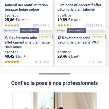
Adhésif décoratif imitation
Film adhésif décoratif effet
terrazzo beige coloré
béton gris clair taloché
à partir de
à partir de
25
,86
€
19
,89
€
*
*
le m²
le m²
BETON-3016
ACCESS-7033
*****
*****
High Resistant
Pose Intérieure
Pvc Free
Pose Intérieure
Nouveauté
Nouveauté
💪 Revêtement adhésif
🍃 Revêtement adhésif
effet ciment gris clair haute
béton gris clair sans PVC
résistance
à partir de
à partir de
48
,42
€
29
,46
€
*
*
le m²
le m²
RRBE-3004
SPBE-3004
*****
Confiez la pose à nos professionnels