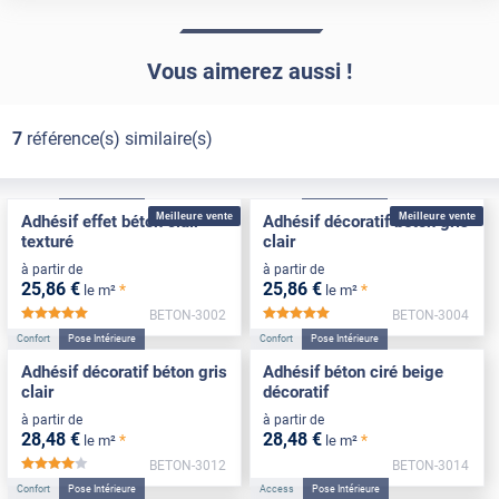
Vous aimerez aussi !
7
référence(s) similaire(s)
Confort
Pose Intérieure
Confort
Pose Intérieure
Meilleure vente
Meilleure vente
Adhésif effet béton clair
Adhésif décoratif béton gris
texturé
clair
à partir de
à partir de
25
,86
€
25
,86
€
*
*
le m²
le m²
BETON-3002
BETON-3004
*****
*****
Confort
Pose Intérieure
Confort
Pose Intérieure
Adhésif décoratif béton gris
Adhésif béton ciré beige
clair
décoratif
à partir de
à partir de
28
,48
€
28
,48
€
*
*
le m²
le m²
BETON-3012
BETON-3014
*****
Confort
Pose Intérieure
Access
Pose Intérieure