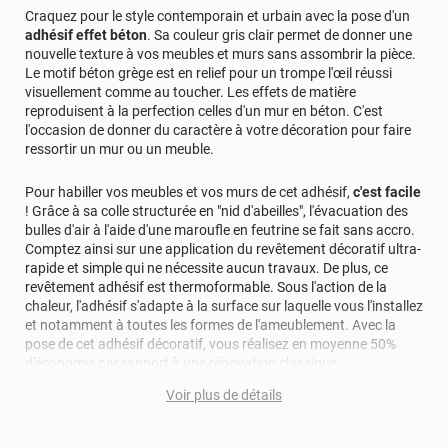
Craquez pour le style contemporain et urbain avec la pose d'un
adhésif effet béton
. Sa couleur gris clair permet de donner une
nouvelle texture à vos meubles et murs sans assombrir la pièce.
Le motif béton grège est en relief pour un trompe l'œil réussi
visuellement comme au toucher. Les effets de matière
reproduisent à la perfection celles d'un mur en béton. C'est
l'occasion de donner du caractère à votre décoration pour faire
ressortir un mur ou un meuble.
Pour habiller vos meubles et vos murs de cet adhésif,
c'est facile
! Grâce à sa colle structurée en "nid d'abeilles", l'évacuation des
bulles d'air à l'aide d'une maroufle en feutrine se fait sans accro.
Comptez ainsi sur une application du revêtement décoratif ultra-
rapide et simple qui ne nécessite aucun travaux. De plus, ce
revêtement adhésif est thermoformable. Sous l'action de la
chaleur, l'adhésif s'adapte à la surface sur laquelle vous l'installez
et notamment à toutes les formes de l'ameublement. Avec la
pose de cet adhésif décoratif, vous réalisez en moyenne 50%
d'économie par rapport à une rénovation classique.
Voir plus de détails
Pour donner une seconde jeunesse à vos murs ou meubles,
comptez sur ce vinyl de haute qualité avec une excellente
résistance à l’eau, à la saleté, à l’abrasion, aux UV et à l’usure.