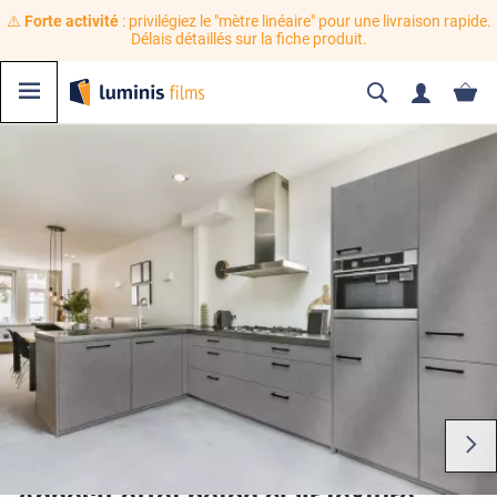
⚠️
Forte activité
: privilégiez le "mètre linéaire" pour une livraison rapide.
Délais détaillés sur la fiche produit.
Adhésif effet béton clair texturé