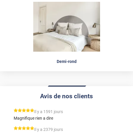
Demi-rond
Avis de nos clients
*****
Il y a 1591 jours
Magnifique rien a dire
*****
Il y a 2379 jours