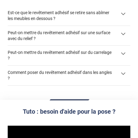
Est-ce que le revêtement adhésif se retire sans abîmer
les meubles en dessous ?
Peut-on mettre du revêtement adhésif sur une surface
avec du relief ?
Peut-on mettre du revêtement adhésif sur du carrelage
?
Partir d'un coin et tirer assez fermement
Utiliser une solution de dépose pour annuler l'action de la
Comment poser du revêtement adhésif dans les angles
colle
?
S'aider d'un décapeur thermique : la colle va ramollir le film
faire appel à un
et la colle. Vous retirez beaucoup plus facilement le
«
poseur professionnel
revêtement adhésif.
Réussir la pose d'un revêtement adhésif dans les angles. »
Lisser la surface avec un enduit de lissage au préalable
Commander à la taille des carreaux et réappliquer un joint
propre par dessus
Tuto : besoin d'aide pour la pose ?