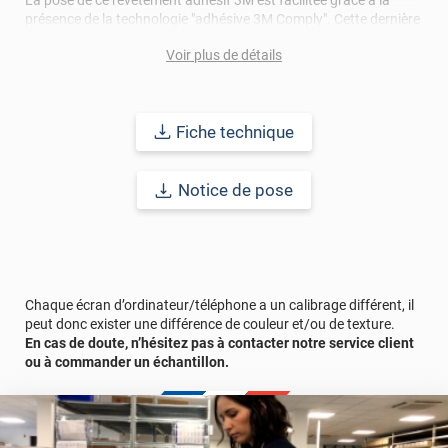
présence de la technologie "adhésive 3M Comply". Cette dernière
permet au revêtement d'être repositionnable et de se
prémunir
Voir plus de détails
de tous risques de bulles
.
Applicable sur la plupart des supports : bois, métal, plastique...
cet adhésif vous promet une durabilité longue avec une pose
Fiche technique
intérieure et extérieure allant jusqu'à 15 ans.
Notice de pose
Chaque écran d’ordinateur/téléphone a un calibrage différent, il
peut donc exister une différence de couleur et/ou de texture.
En cas de doute, n’hésitez pas à contacter notre service client
ou à commander un échantillon.