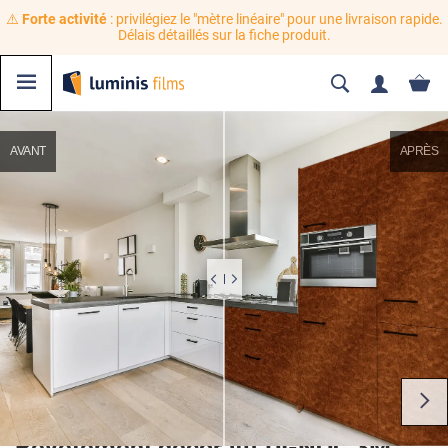
⚠️
Forte activité
: privilégiez le "mètre linéaire" pour une livraison rapide.
Délais détaillés sur la fiche produit.
AVANT
APRÈS
Revêtement décoratif DI-NOC 3M