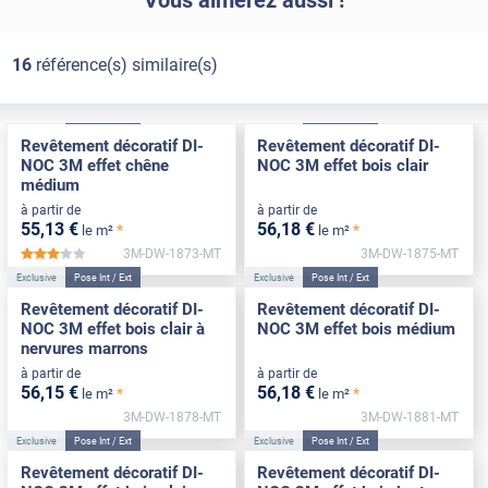
16
référence(s) similaire(s)
Exclusive
Pose Int / Ext
Exclusive
Pose Int / Ext
Revêtement décoratif DI-
Revêtement décoratif DI-
NOC 3M effet chêne
NOC 3M effet bois clair
médium
à partir de
à partir de
55
,13
€
56
,18
€
*
*
le m²
le m²
3M-DW-1873-MT
3M-DW-1875-MT
*****
Exclusive
Pose Int / Ext
Exclusive
Pose Int / Ext
Revêtement décoratif DI-
Revêtement décoratif DI-
NOC 3M effet bois clair à
NOC 3M effet bois médium
nervures marrons
à partir de
à partir de
56
,15
€
56
,18
€
*
*
le m²
le m²
3M-DW-1878-MT
3M-DW-1881-MT
Exclusive
Pose Int / Ext
Exclusive
Pose Int / Ext
Revêtement décoratif DI-
Revêtement décoratif DI-