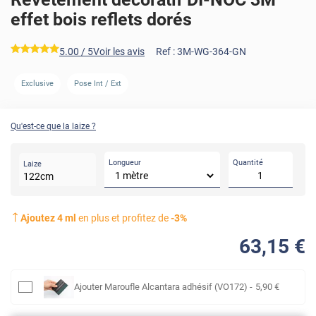
effet bois reflets dorés
*****
5.00
/ 5
Voir les avis
Ref :
3M-WG-364-GN
Exclusive
Pose Int / Ext
AVANT
Qu'est-ce que la laize ?
Longueur
Quantité
Laize
122
cm
Ajoutez
4
ml
en plus et profitez de
-
3
%
63
,15
€
Ajouter
Maroufle Alcantara adhésif (VO172)
-
5
,90
€