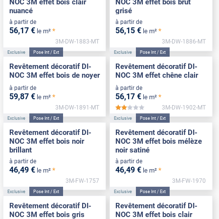
NOC 3M effet bois clair
NOC 3M effet bois brut
nuancé
grisé
à partir de
à partir de
56
,17
€
56
,15
€
*
*
le m²
le m²
3M-DW-1883-MT
3M-DW-1886-MT
Exclusive
Pose Int / Ext
Exclusive
Pose Int / Ext
Revêtement décoratif DI-
Revêtement décoratif DI-
NOC 3M effet bois de noyer
NOC 3M effet chêne clair
à partir de
à partir de
59
,87
€
56
,17
€
*
*
le m²
le m²
3M-DW-1891-MT
3M-DW-1902-MT
*****
Exclusive
Pose Int / Ext
Exclusive
Pose Int / Ext
Revêtement décoratif DI-
Revêtement décoratif DI-
NOC 3M effet bois noir
NOC 3M effet bois mélèze
brillant
noir satiné
à partir de
à partir de
46
,49
€
46
,49
€
*
*
le m²
le m²
3M-FW-1757
3M-FW-1970
Exclusive
Pose Int / Ext
Exclusive
Pose Int / Ext
Revêtement décoratif DI-
Revêtement décoratif DI-
NOC 3M effet bois gris
NOC 3M effet bois clair