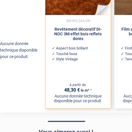
3M-WG-364-GN
Revêtement décoratif DI-
Film 
NOC 3M effet bois reflets
b
dorés
Aucune donnée
Aspect bois brillant
Fini
technique disponible
Touché lisse
Touc
pour ce produit.
Style Vintage
Ten
à partir de
48
,30
€
*
le m²
Aucune donnée technique
Aucu
disponible pour ce produit.
dispo
Vous aimerez aussi !