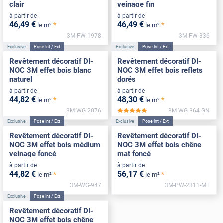
clair
veinage fin
à partir de
à partir de
46
,49
€
46
,49
€
*
*
le m²
le m²
3M-FW-1978
3M-FW-336
Exclusive
Pose Int / Ext
Exclusive
Pose Int / Ext
Revêtement décoratif DI-
Revêtement décoratif DI-
NOC 3M effet bois blanc
NOC 3M effet bois reflets
naturel
dorés
à partir de
à partir de
44
,82
€
48
,30
€
*
*
le m²
le m²
3M-WG-2076
3M-WG-364-GN
*****
Exclusive
Pose Int / Ext
Exclusive
Pose Int / Ext
Revêtement décoratif DI-
Revêtement décoratif DI-
NOC 3M effet bois médium
NOC 3M effet bois chêne
veinage foncé
mat foncé
à partir de
à partir de
44
,82
€
56
,17
€
*
*
le m²
le m²
3M-WG-947
3M-PW-2311-MT
Exclusive
Pose Int / Ext
Revêtement décoratif DI-
NOC 3M effet bois chêne