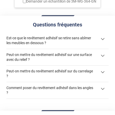
Demander un échantillon de
3M-WG-364-GN
Questions fréquentes
Est-ce que le revêtement adhésif se retire sans abîmer
les meubles en dessous ?
Peut-on mettre du revêtement adhésif sur une surface
avec du relief ?
Peut-on mettre du revêtement adhésif sur du carrelage
?
Partir d'un coin et tirer assez fermement
Utiliser une solution de dépose pour annuler l'action de la
Comment poser du revêtement adhésif dans les angles
colle
?
S'aider d'un décapeur thermique : la colle va ramollir le film
faire appel à un
et la colle. Vous retirez beaucoup plus facilement le
«
poseur professionnel
revêtement adhésif.
Réussir la pose d'un revêtement adhésif dans les angles. »
Lisser la surface avec un enduit de lissage au préalable
Commander à la taille des carreaux et réappliquer un joint