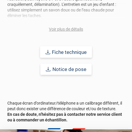
craquèlement, délamination). L'entretien est un jeu d'enfant :
utilisez simplement un savon doux ou de l’eau chaude pour
éliminer les taches.
Sécurité et écologie au cœur de sa conception
Voir plus de détails
Classement au feu B-S1-d0
(équivalent du M1) : sécurité accrue
pour les lieux publics. ;
Sans PVC
: aucune odeur désagréable et respect de
l’environnement.
Fiche technique
Avant la pose, assurez-vous de nettoyer soigneusement la
Notice de pose
surface pour un rendu parfait.
Redonnez vie à vos espaces avec ce revêtement alliant
esthétique, durabilité et écoresponsabilité.
Afin de vous rendre compte du rendu de ce revêtement adhésif
Chaque écran d’ordinateur/téléphone a un calibrage différent, il
dans votre intérieur, n’hésitez pas à commander un échantillon
peut donc exister une différence de couleur et/ou de texture.
gratuit.
En cas de doute, n’hésitez pas à contacter notre service client
ou à commander un échantillon.
Référence produit :
SPMA2324
.