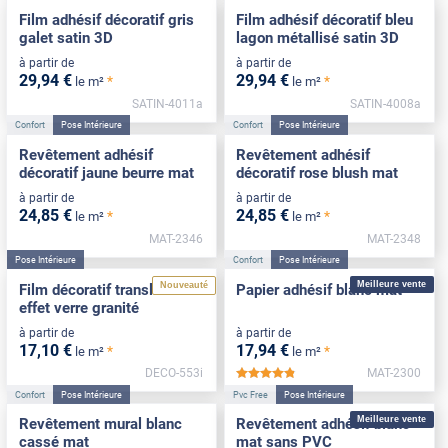
Film adhésif décoratif gris
Film adhésif décoratif bleu
galet satin 3D
lagon métallisé satin 3D
à partir de
à partir de
29
,94
€
29
,94
€
*
*
le m²
le m²
SATIN-4011a
SATIN-4008a
Confort
Pose Intérieure
Confort
Pose Intérieure
Revêtement adhésif
Revêtement adhésif
décoratif jaune beurre mat
décoratif rose blush mat
à partir de
à partir de
24
,85
€
24
,85
€
*
*
le m²
le m²
MAT-2346
MAT-2348
Pose Intérieure
Confort
Pose Intérieure
Meilleure vente
Nouveauté
Film décoratif translucide
Papier adhésif blanc mat
effet verre granité
à partir de
à partir de
17
,10
€
17
,94
€
*
*
le m²
le m²
DECO-553i
MAT-2300
*****
Confort
Pose Intérieure
Pvc Free
Pose Intérieure
Meilleure vente
Revêtement mural blanc
Revêtement adhésif blanc
cassé mat
mat sans PVC