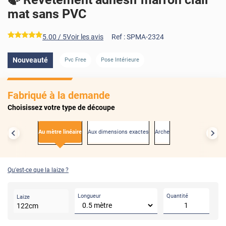
mat sans PVC
*****
5.00
/ 5
Voir les avis
Ref :
SPMA-2324
Nouveauté
Pvc Free
Pose Intérieure
Fabriqué à la demande
Choisissez votre type de découpe
Au mètre linéaire
Aux dimensions exactes
Arche
Qu'est-ce que la laize ?
Longueur
Quantité
Laize
122
cm