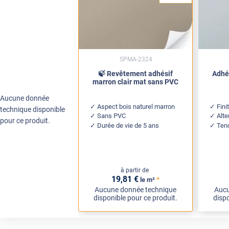
SPMA-2324
🍃 Revêtement adhésif
Adhés
marron clair mat sans PVC
Aucune donnée
Aspect bois naturel marron
Fini
technique disponible
Sans PVC
Alte
pour ce produit.
Durée de vie de 5 ans
Ten
à partir de
19
,81
€
*
le m²
Aucune donnée technique
Aucu
disponible pour ce produit.
dispo