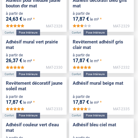
Adhésif pour meuble jaune
Adhésif décoratif bleu gris
bouton d'or mat
mat
à partir de
à partir de
24
,63
€
17
,87
€
*
*
le m²
le m²
MAT-2328
MAT-2329
*****
*****
Confort
Pose Intérieure
Confort
Pose Intérieure
Adhésif mural vert prairie
Revêtement adhésif gris
mat
clair mat
à partir de
à partir de
26
,37
€
17
,87
€
*
*
le m²
le m²
MAT-2330
MAT-2332
*****
*****
Confort
Pose Intérieure
Confort
Pose Intérieure
Revêtement décoratif jaune
Adhésif mural beige mat
soleil mat
à partir de
à partir de
17
,87
€
17
,87
€
*
*
le m²
le m²
MAT-2333
MAT-2335
*****
*****
Confort
Pose Intérieure
Confort
Pose Intérieure
Adhésif couleur vert d'eau
Adhésif bleu ciel mat
mat