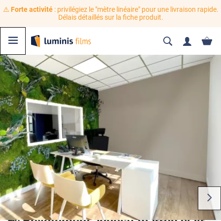
⚠️
Forte activité
: privilégiez le "mètre linéaire" pour une livraison rapide.
Délais détaillés sur la fiche produit.
🍃 Revêtement adhésif marron clair