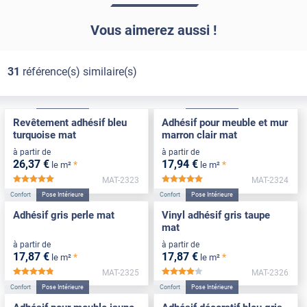
Vous aimerez aussi !
31
référence(s) similaire(s)
Confort
Pose Intérieure
Confort
Pose Intérieure
Revêtement adhésif bleu
Adhésif pour meuble et mur
turquoise mat
marron clair mat
à partir de
à partir de
26
,37
€
17
,94
€
*
*
le m²
le m²
MAT-2323
MAT-2324
*****
*****
Confort
Pose Intérieure
Confort
Pose Intérieure
Adhésif gris perle mat
Vinyl adhésif gris taupe
mat
à partir de
à partir de
17
,87
€
17
,87
€
*
*
le m²
le m²
MAT-2325
MAT-2326
*****
*****
Confort
Pose Intérieure
Confort
Pose Intérieure