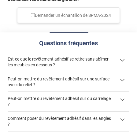
Demander un échantillon de
SPMA-2324
Questions fréquentes
Est-ce que le revêtement adhésif se retire sans abîmer
les meubles en dessous ?
Peut-on mettre du revêtement adhésif sur une surface
avec du relief ?
Peut-on mettre du revêtement adhésif sur du carrelage
?
Partir d'un coin et tirer assez fermement
Utiliser une solution de dépose pour annuler l'action de la
Comment poser du revêtement adhésif dans les angles
colle
?
S'aider d'un décapeur thermique : la colle va ramollir le film
faire appel à un
et la colle. Vous retirez beaucoup plus facilement le
«
poseur professionnel