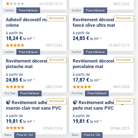
ACCESS-7015
MAT-2343
*****
Confort
Pose Intérieure
Confort
Pose Intérieure
Nouveauté
Nouveauté
Adhésif décoratif mat blanc
Revêtement décoratif vert
crème
foncé olive ultra mat
à partir de
à partir de
18
,24
€
24
,85
€
*
*
le m²
le m²
MAT-2344
ULMAT-3310
*****
Confort
Pose Intérieure
Confort
Pose Intérieure
Nouveauté
Nouveauté
Revêtement décoratif vert
Revêtement décoratif
pistache mat
porcelaine mat
à partir de
à partir de
24
,85
€
17
,87
€
*
*
le m²
le m²
MAT-2846
MAT-2849
*****
*****
Pvc Free
Pose Intérieure
Pvc Free
Pose Intérieure
Nouveauté
Nouveauté
🍃 Revêtement adhésif
🍃 Revêtement adhésif gris
marron clair mat sans PVC
perle mat sans PVC
à partir de
à partir de
19
,81
€
19
,81
€
*
*
le m²
le m²
SPMA-2324
SPMA-2025
*****
Basic
Pose Int / Ext
Basic
Pose Int / Ext