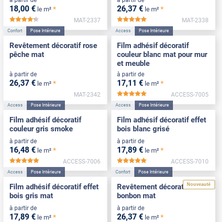
à partir de
à partir de
18
,00
€
26
,37
€
*
*
le m²
le m²
MAT-2337
MAT-2338
*****
*****
Confort
Pose Intérieure
Access
Pose Intérieure
Revêtement décoratif rose
Film adhésif décoratif
pêche mat
couleur blanc mat pour mur
et meuble
à partir de
à partir de
26
,37
€
17
,11
€
*
*
le m²
le m²
MAT-2342
ACCESS-7005
*****
Access
Pose Intérieure
Access
Pose Intérieure
Film adhésif décoratif
Film adhésif décoratif effet
couleur gris smoke
bois blanc grisé
à partir de
à partir de
16
,48
€
17
,89
€
*
*
le m²
le m²
ACCESS-7006
ACCESS-7010
*****
*****
Access
Pose Intérieure
Confort
Pose Intérieure
Nouveauté
Film adhésif décoratif effet
Revêtement décoratif rose
bois gris mat
bonbon mat
à partir de
à partir de
17
,89
€
26
,37
€
*
*
le m²
le m²