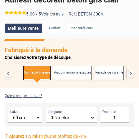
*****
5.00
/ 5
Voir les avis
Ref :
BETON-3004
Meilleure vente
Confort
Pose Intérieure
AVANT
APRÈ
Fabriqué à la demande
Choisissez votre type de découpe
Au mètre linéaire
Aux dimensions exactes
Façade de cuisine
Créden
Qu'est-ce que la laize ?
Laize
Longueur
Quantité
Ajoutez
1.5
ml
en plus et profitez de
-
1
%