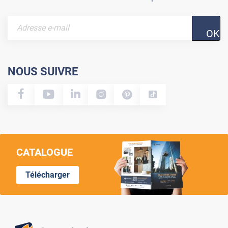
OK
NOUS SUIVRE
CATALOGUE
Télécharger
Lumi