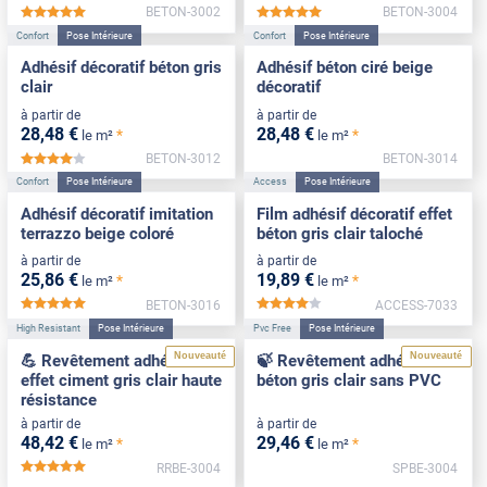
BETON-3002
BETON-3004
*****
*****
Confort
Pose Intérieure
Confort
Pose Intérieure
Adhésif décoratif béton gris
Adhésif béton ciré beige
clair
décoratif
à partir de
à partir de
28
,48
€
28
,48
€
*
*
le m²
le m²
BETON-3012
BETON-3014
*****
Confort
Pose Intérieure
Access
Pose Intérieure
Adhésif décoratif imitation
Film adhésif décoratif effet
terrazzo beige coloré
béton gris clair taloché
à partir de
à partir de
25
,86
€
19
,89
€
*
*
le m²
le m²
BETON-3016
ACCESS-7033
*****
*****
High Resistant
Pose Intérieure
Pvc Free
Pose Intérieure
Nouveauté
Nouveauté
💪 Revêtement adhésif
🍃 Revêtement adhésif
effet ciment gris clair haute
béton gris clair sans PVC
résistance
à partir de
à partir de
48
,42
€
29
,46
€
*
*
le m²
le m²
RRBE-3004
SPBE-3004
*****