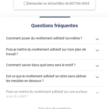
Demander un échantillon de
BETON-3004
Questions fréquentes
Comment poser du revêtement adhésif soi-même ?
Puis-je mettre du revêtement adhésif sur mon plan de
« Comment poser un revêtement adhésif ? »
travail ?
Comment savoir dans quel sens sera le motif ?
Est-ce que le revêtement adhésif se retire sans abîmer
"Peut-on installer du
les meubles en dessous ?
revêtement adhésif sur un plan de travail de cuisine ?"
Peut-on mettre du revêtement adhésif sur une surface
avec du relief ?
Peut-on mettre du revêtement adhésif sur du carrelage
Voir plus de questions