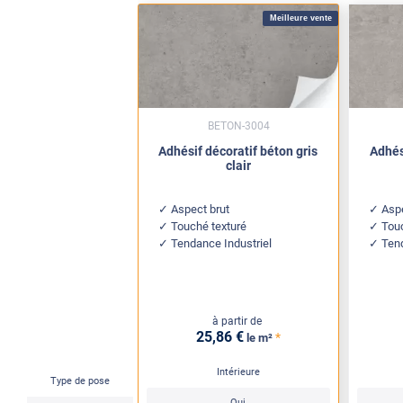
Meilleure vente
BETON-3004
Adhésif décoratif béton gris
Adhés
clair
Aspect brut
Asp
Touché texturé
Tou
Tendance Industriel
Tend
à partir de
25
,86
€
*
le m²
Intérieure
Type de pose
Oui