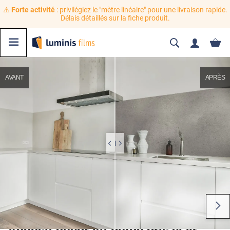
⚠️
Forte activité
: privilégiez le "mètre linéaire" pour une livraison rapide.
Délais détaillés sur la fiche produit.
AVANT
APRÈS
Adhésif décoratif béton gris clair