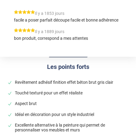
*****
Il y a 1853 jours
facile a poser parfait découpe facile et bonne adhérence
*****
Il y a 1889 jours
bon produit, correspond a mes attentes
Les points forts
Revêtement adhésif finition effet béton brut gris clair
Touché texturé pour un effet réaliste
Aspect brut
Idéal en décoration pour un style industriel
Excellente alternative à la peinture qui permet de
personnaliser vos meubles et murs