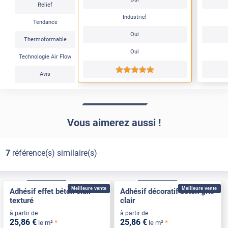
Relief
Industriel
Tendance
Oui
Thermoformable
Oui
Technologie Air Flow
*****
Avis
Vous aimerez aussi !
7
référence(s) similaire(s)
Confort
Pose Intérieure
Confort
Pose Intérieure
Meilleure vente
Meilleure vente
Adhésif effet béton clair
Adhésif décoratif béton gris
texturé
clair
à partir de
à partir de
25
,86
€
25
,86
€
*
*
le m²
le m²