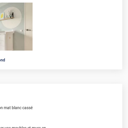
ond
ion mat blanc cassé
ser vos meubles et murs en