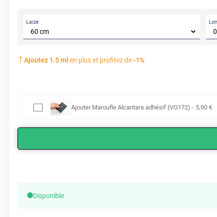
Laize
Lo
Ajoutez
1.5
ml
en plus et profitez de
-
1
%
Ajouter
Maroufle Alcantara adhésif (VO172)
-
5
,90
€
Disponible