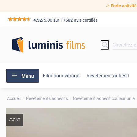
⚠️
Forte activité
*****
4.52
/5.00 sur
17582
avis certifiés
Film pour vitrage
Revêtement adhésif
Menu
Accueil
Revêtements adhésifs
Revêtement adhésif couleur unie
AVANT