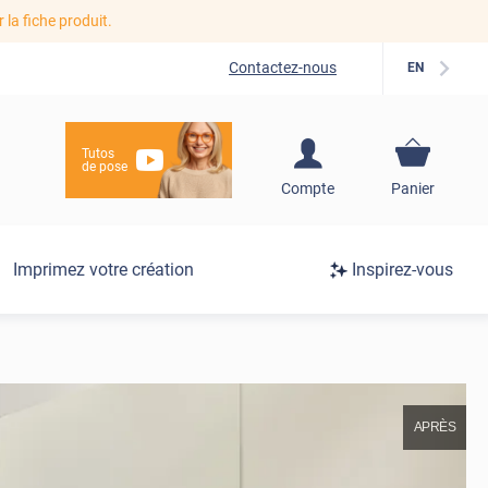
r la fiche produit.
Contactez-nous
EN
Tutos
de pose
S'inscrire / Se
Compte
Panier
connecter
Connexion
Imprimez votre création
Inspirez-vous
/
Inscription
APRÈS