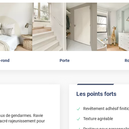
-rond
Porte
R
Les points forts
Revêtement adhésif finit
eaux de gendarmes. Ravie
Texture agréable
. Sacré rajeunissement pour
Pratique pour personnali