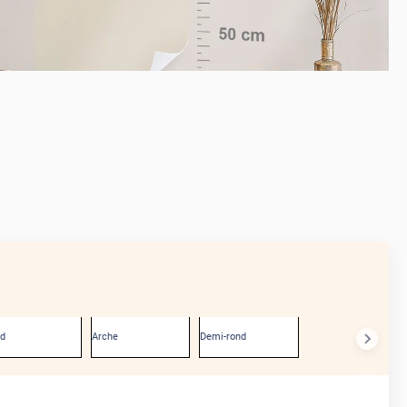
APRÈS
nd
Arche
Demi-rond