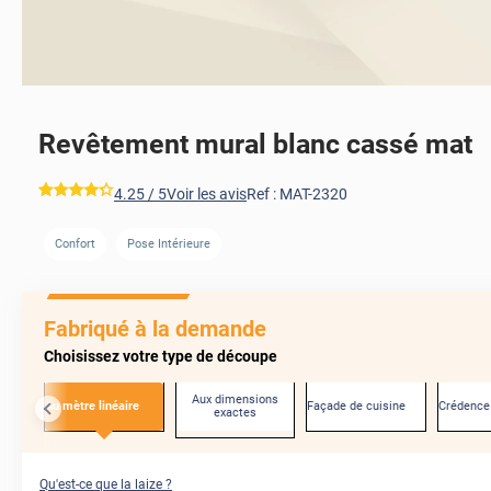
Revêtement mural blanc cassé mat
*****
4.25
/ 5
Voir les avis
Ref :
MAT-2320
Confort
Pose Intérieure
AVANT
Fabriqué à la demande
Choisissez votre type de découpe
Aux dimensions
Au mètre linéaire
Façade de cuisine
Crédence
exactes
Qu'est-ce que la laize ?