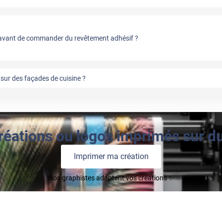
vant de commander du revêtement adhésif ?
sur des façades de cuisine ?
réations ou logos imprimés sur du 
Imprimer ma création
Nos graphistes adaptent vos créations ✨