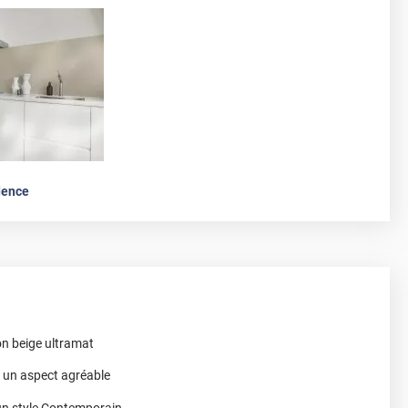
dence
on beige ultramat
r un aspect agréable
 un style Contemporain