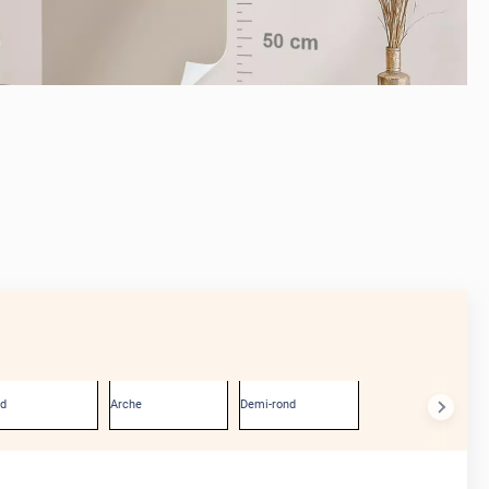
APRÈS
nd
Arche
Demi-rond