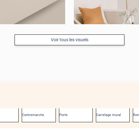
Voir tous les visuels
Contremarche
Porte
Carrelage mural
Ro