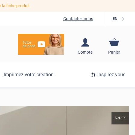
r la fiche produit.
Contactez-nous
EN
Tutos
de pose
S'inscrire / Se
Compte
Panier
connecter
Connexion
Imprimez votre création
Inspirez-vous
/
Inscription
APRÈS