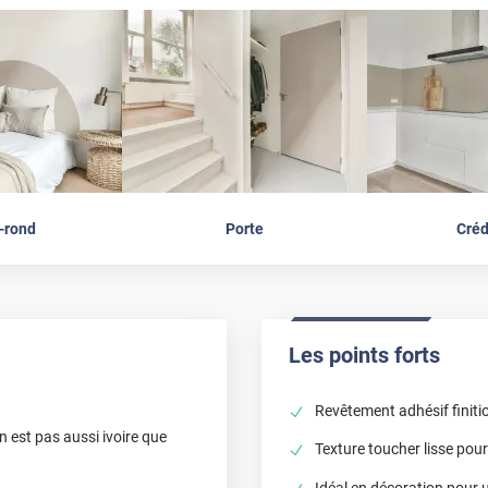
-rond
Porte
Cré
Les points forts
Revêtement adhésif finiti
 n est pas aussi ivoire que
Texture toucher lisse pou
Idéal en décoration pour