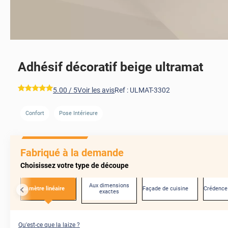
Adhésif décoratif beige ultramat
*****
5.00
/ 5
Voir les avis
Ref :
ULMAT-3302
Confort
Pose Intérieure
AVANT
Fabriqué à la demande
Choisissez votre type de découpe
Aux dimensions
Au mètre linéaire
Façade de cuisine
Crédence
exactes
Qu'est-ce que la laize ?