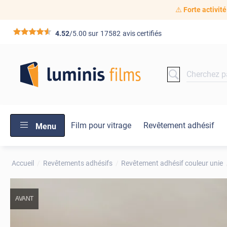
⚠️
Forte activité
*****
4.52
/5.00 sur
17582
avis certifiés
Film pour vitrage
Revêtement adhésif
Menu
Accueil
Revêtements adhésifs
Revêtement adhésif couleur unie
AVANT