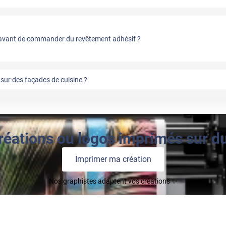
vant de commander du revêtement adhésif ?
sur des façades de cuisine ?
réations ou logos imprimés sur du 
Imprimer ma création
Nos graphistes adaptent vos créations ✨