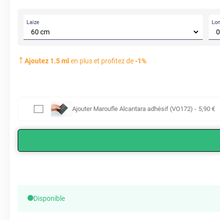
Laize
Lo
Ajoutez
1.5
ml
en plus et profitez de
-
1
%
Ajouter
Maroufle Alcantara adhésif (VO172)
-
5
,90
€
Disponible