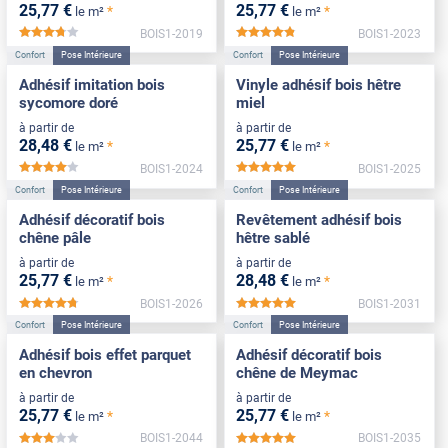
25
,77
€
25
,77
€
*
*
le m²
le m²
BOIS1-2019
BOIS1-2023
*****
*****
Confort
Pose Intérieure
Confort
Pose Intérieure
Adhésif imitation bois
Vinyle adhésif bois hêtre
sycomore doré
miel
à partir de
à partir de
28
,48
€
25
,77
€
*
*
le m²
le m²
BOIS1-2024
BOIS1-2025
*****
*****
Confort
Pose Intérieure
Confort
Pose Intérieure
Adhésif décoratif bois
Revêtement adhésif bois
chêne pâle
hêtre sablé
à partir de
à partir de
25
,77
€
28
,48
€
*
*
le m²
le m²
BOIS1-2026
BOIS1-2031
*****
*****
Confort
Pose Intérieure
Confort
Pose Intérieure
Adhésif bois effet parquet
Adhésif décoratif bois
en chevron
chêne de Meymac
à partir de
à partir de
25
,77
€
25
,77
€
*
*
le m²
le m²
BOIS1-2044
BOIS1-2035
*****
*****