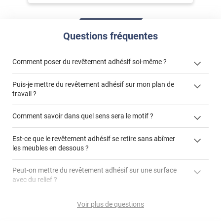
Questions fréquentes
Comment poser du revêtement adhésif soi-même ?
Puis-je mettre du revêtement adhésif sur mon plan de
« Comment poser un revêtement adhésif ? »
travail ?
Comment savoir dans quel sens sera le motif ?
Est-ce que le revêtement adhésif se retire sans abîmer
"Peut-on installer du
les meubles en dessous ?
revêtement adhésif sur un plan de travail de cuisine ?"
Peut-on mettre du revêtement adhésif sur une surface
avec du relief ?
Peut-on mettre du revêtement adhésif sur du carrelage
Voir plus de questions
?
Partir d'un coin et tirer assez fermement