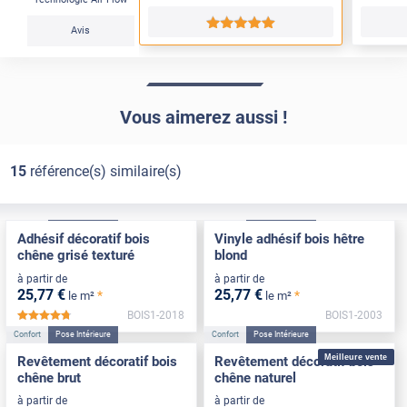
*****
Avis
Vous aimerez aussi !
15
référence(s) similaire(s)
Confort
Pose Intérieure
Confort
Pose Intérieure
Adhésif décoratif bois
Vinyle adhésif bois hêtre
chêne grisé texturé
blond
à partir de
à partir de
25
,77
€
25
,77
€
*
*
le m²
le m²
BOIS1-2018
BOIS1-2003
*****
Confort
Pose Intérieure
Confort
Pose Intérieure
Meilleure vente
Revêtement décoratif bois
Revêtement décoratif bois
chêne brut
chêne naturel
à partir de
à partir de