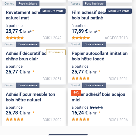
Confort
Pose Intérieure
Access
Pose Intérieure
Meilleure vente
Meilleure vente
Revêtement adhésif chêne
Film adhésif décoratif effet
naturel mat
bois brut patiné
à partir de
à partir de
25
,77
€
17
,89
€
*
*
le m²
le m²
BOIS1-2042
ACCESS-7013
*****
*****
Confort
Pose Intérieure
Confort
Pose Intérieure
Nouveauté
Adhésif décoratif bois effet
Papier autocollant imitation
chêne brun clair
bois hêtre foncé
à partir de
à partir de
25
,77
€
25
,77
€
*
*
le m²
le m²
BOIS1-2051
BOIS1-2001
*****
Confort
Pose Intérieure
Confort
Pose Intérieure
-
30
%
Adhésif pour meuble ton
Papier adhésif bois acajou
bois hêtre naturel
miel
23
,21
€
à partir de
à partir de
25
,78
€
16
,24
€
*
*
le m²
le m²
BOIS1-2002
BOIS1-2006
*****
*****