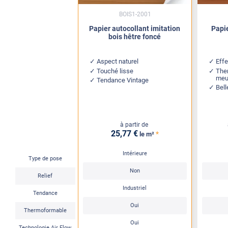
BOIS1-2001
Papier autocollant imitation
Papie
bois hêtre foncé
Aspect naturel
Effe
Touché lisse
The
meu
Tendance Vintage
Bell
à partir de
25
,77
€
*
le m²
Intérieure
Type de pose
Non
Relief
Industriel
Tendance
Oui
Thermoformable
Oui
Technologie Air Flow