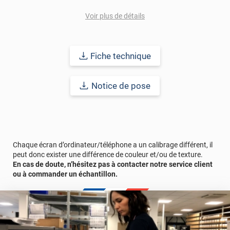
Pour donner une seconde jeunesse à vos murs ou meubles,
Voir plus de détails
comptez sur ce vinyl de haute qualité avec une excellente
résistance à l’eau, à la saleté, à l’abrasion, aux UV et à l’usure.
Grâce à son épaisseur, cet adhésif masque également les petites
imperfections. Classé A+ au test C.O.V et C-s2,d0 au feu, ce
Fiche technique
revêtement peut être installé dans un lieu ouvert public.
Durabilité
: 10 ans en pose intérieur (anti craquèlement,
Notice de pose
écaillage, délamination et jaunissement)
Afin de vous rendre compte de la qualité et de son rendu
véritable, nous vous conseillons de faire une demande
d'échantillons gratuite.
Chaque écran d’ordinateur/téléphone a un calibrage différent, il
peut donc exister une différence de couleur et/ou de texture.
En cas de doute, n’hésitez pas à contacter notre service client
ou à commander un échantillon.