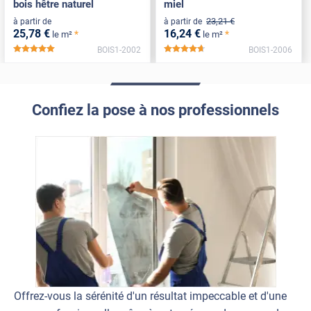
bois hêtre naturel
miel
23
,21
€
à partir de
à partir de
25
,78
€
16
,24
€
*
*
le m²
le m²
BOIS1-2002
BOIS1-2006
*****
*****
Confiez la pose à nos professionnels
Offrez-vous la sérénité d'un résultat impeccable et d'une