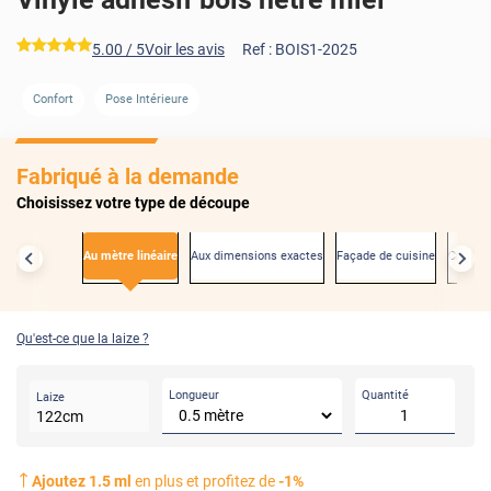
*****
5.00
/ 5
Voir les avis
Ref :
BOIS1-2025
Confort
Pose Intérieure
AVANT
Fabriqué à la demande
Choisissez votre type de découpe
Au mètre linéaire
Aux dimensions exactes
Façade de cuisine
Créden
Qu'est-ce que la laize ?
Longueur
Quantité
Laize
122
cm
Ajoutez
1.5
ml
en plus et profitez de
-
1
%