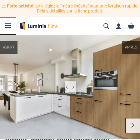
⚠️
Forte activité
: privilégiez le "mètre linéaire" pour une livraison rapide.
Délais détaillés sur la fiche produit.
AVANT
APRÈS
Vinyle adhésif bois hêtre miel