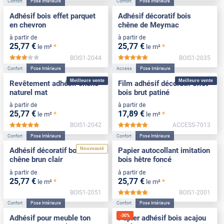
Confort
Pose Intérieure
Confort
Pose Intérieure
Adhésif bois effet parquet
Adhésif décoratif bois
en chevron
chêne de Meymac
à partir de
à partir de
25
,77
€
25
,77
€
*
*
le m²
le m²
BOIS1-2044
BOIS1-2035
*****
*****
Confort
Pose Intérieure
Access
Pose Intérieure
Meilleure vente
Meilleure vente
Revêtement adhésif chêne
Film adhésif décoratif effet
naturel mat
bois brut patiné
à partir de
à partir de
25
,77
€
17
,89
€
*
*
le m²
le m²
BOIS1-2042
ACCESS-7013
*****
*****
Confort
Pose Intérieure
Confort
Pose Intérieure
Nouveauté
Adhésif décoratif bois effet
Papier autocollant imitation
chêne brun clair
bois hêtre foncé
à partir de
à partir de
25
,77
€
25
,77
€
*
*
le m²
le m²
BOIS1-2051
BOIS1-2001
*****
Confort
Pose Intérieure
Confort
Pose Intérieure
-
30
%
Adhésif pour meuble ton
Papier adhésif bois acajou