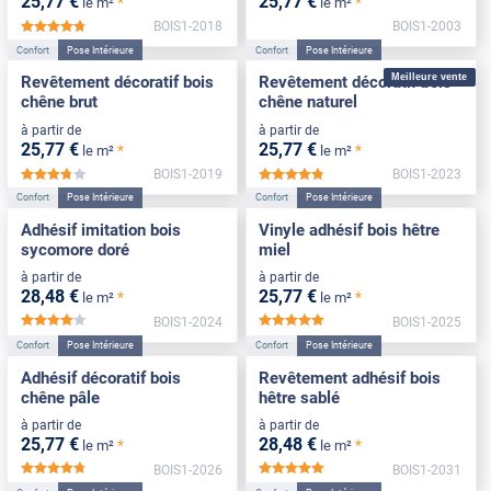
25
,77
€
25
,77
€
*
*
le m²
le m²
BOIS1-2018
BOIS1-2003
*****
Confort
Pose Intérieure
Confort
Pose Intérieure
Meilleure vente
Revêtement décoratif bois
Revêtement décoratif bois
chêne brut
chêne naturel
à partir de
à partir de
25
,77
€
25
,77
€
*
*
le m²
le m²
BOIS1-2019
BOIS1-2023
*****
*****
Confort
Pose Intérieure
Confort
Pose Intérieure
Adhésif imitation bois
Vinyle adhésif bois hêtre
sycomore doré
miel
à partir de
à partir de
28
,48
€
25
,77
€
*
*
le m²
le m²
BOIS1-2024
BOIS1-2025
*****
*****
Confort
Pose Intérieure
Confort
Pose Intérieure
Adhésif décoratif bois
Revêtement adhésif bois
chêne pâle
hêtre sablé
à partir de
à partir de
25
,77
€
28
,48
€
*
*
le m²
le m²
BOIS1-2026
BOIS1-2031
*****
*****