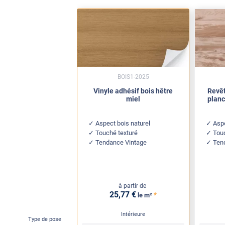
BOIS1-2025
Vinyle adhésif bois hêtre
Revêt
miel
planc
Aspect bois naturel
Asp
Touché texturé
Tou
Tendance Vintage
Ten
à partir de
25
,77
€
*
le m²
Intérieure
Type de pose