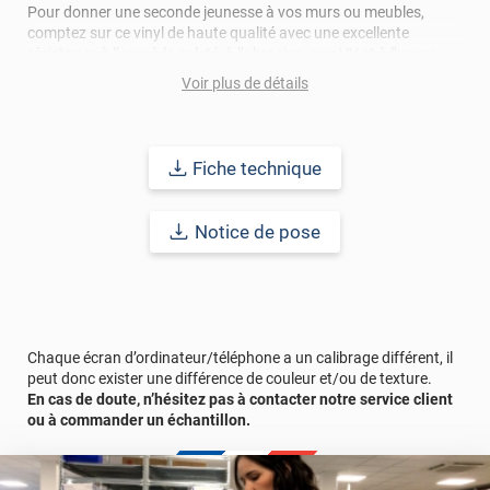
Pour donner une seconde jeunesse à vos murs ou meubles,
comptez sur ce vinyl de haute qualité avec une excellente
résistance à l’eau, à la saleté, à l’abrasion, aux UV et à l’usure.
Grâce à son épaisseur, cet adhésif masque également les petites
Voir plus de détails
imperfections. Classé A+ au test C.O.V et C-s2,d0 au feu, ce
revêtement peut être installé dans un lieu ouvert public.
Durabilité
: 10 ans en pose intérieur (anti craquèlement,
Fiche technique
écaillage, délamination et jaunissement)
Notice de pose
Afin de vous rendre compte de la qualité et de son rendu
véritable, nous vous conseillons de faire une demande
d'échantillons gratuite.
Chaque écran d’ordinateur/téléphone a un calibrage différent, il
peut donc exister une différence de couleur et/ou de texture.
En cas de doute, n’hésitez pas à contacter notre service client
ou à commander un échantillon.