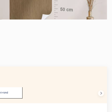
APRÈS
i-rond