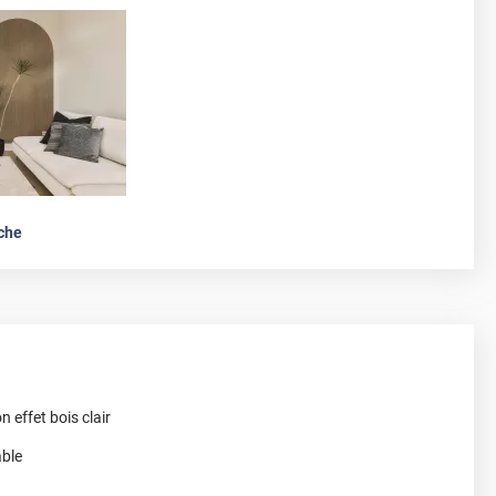
che
n effet bois clair
able