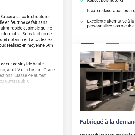
Idéal en décoration pour 
 Grâce à sa colle structurée
Excellente alternative à l
fle en feutrine se fait sans
personnaliser vos meuble
ultra-rapide et simple qui ne
moformable. Sous l'action de
llez et notamment à toutes les
 vous réalisez en moyenne 50%
z sur ce vinyl de haute
sion, aux UV et à l’usure. Grâce
ctions. Classé A+ au test
ieu ouvert public.
, délamination et
, nous vous conseillons de
Fabriqué à la deman