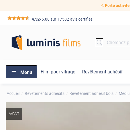
⚠️
Forte activité
*****
4.52
/5.00 sur
17582
avis certifiés
Film pour vitrage
Revêtement adhésif
Menu
Accueil
Revêtements adhésifs
Revêtement adhésif bois
Medi
AVANT