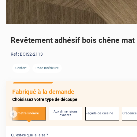
Revêtement adhésif bois chêne mat
Ref :
BOIS2-2113
Confort
Pose Intérieure
AVANT
Fabriqué à la demande
Choisissez votre type de découpe
Aux dimensions
Au mètre linéaire
Façade de cuisine
Crédence
exactes
Qu'est-ce que la laize ?