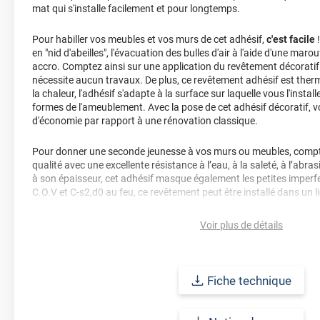
mat qui s'installe facilement et pour longtemps.
Pour habiller vos meubles et vos murs de cet adhésif,
c'est facile
!
en "nid d'abeilles", l'évacuation des bulles d'air à l'aide d'une marou
accro. Comptez ainsi sur une application du revêtement décoratif 
nécessite aucun travaux. De plus, ce revêtement adhésif est ther
la chaleur, l'adhésif s'adapte à la surface sur laquelle vous l'insta
formes de l'ameublement. Avec la pose de cet adhésif décoratif,
d'économie par rapport à une rénovation classique.
Pour donner une seconde jeunesse à vos murs ou meubles, compte
qualité avec une excellente résistance à l’eau, à la saleté, à l’abra
à son épaisseur, cet adhésif masque également les petites imperfe
C.O.V et C-s2,d0 au feu, ce revêtement peut être installé dans un l
Durabilité
: 10 ans en pose intérieur (anti craquèlement, écaillage
Voir plus de détails
jaunissement)
Afin de vous rendre compte de la qualité et de son rendu véritable
Fiche technique
faire une demande d'échantillons gratuite.