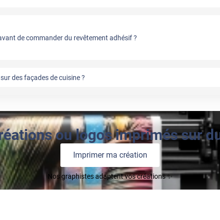
vant de commander du revêtement adhésif ?
sur des façades de cuisine ?
réations ou logos imprimés sur du 
Imprimer ma création
Nos graphistes adaptent vos créations ✨