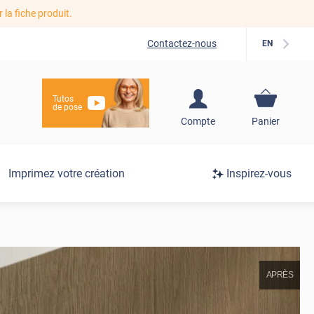
r la fiche produit.
Contactez-nous
EN
Tutos
de pose
S'inscrire / Se
Compte
Panier
connecter
Connexion
Imprimez votre création
Inspirez-vous
/
Inscription
APRÈS