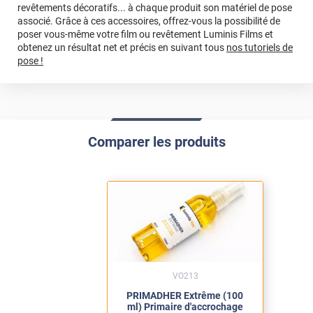
revêtements décoratifs... à chaque produit son matériel de pose
*****
Il y a 2187 jours
associé. Grâce à ces accessoires, offrez-vous la possibilité de
Haven't use that yet but for sure it will help to stick on the
poser vous-même votre film ou revêtement Luminis Films et
surface
obtenez un résultat net et précis en suivant tous
nos tutoriels de
pose !
*****
Il y a 2241 jours
Rien à dire Juste merci à toutes l'équipes
*****
Il y a 2292 jours
Pratique et très utile pour une pose parfaite!
Comparer les produits
*****
Il y a 2302 jours
Très bonne tenue, attention il faut aérer la pièce
*****
Il y a 2308 jours
Super rapide, super produits, super professionnel. merci !
*****
Il y a 2315 jours
Quel adhérent ! Ça envoie !
VO213
*****
Il y a 2380 jours
Produit efficace séchage rapide
PRIMADHER Extrême (100
ml) Primaire d'accrochage