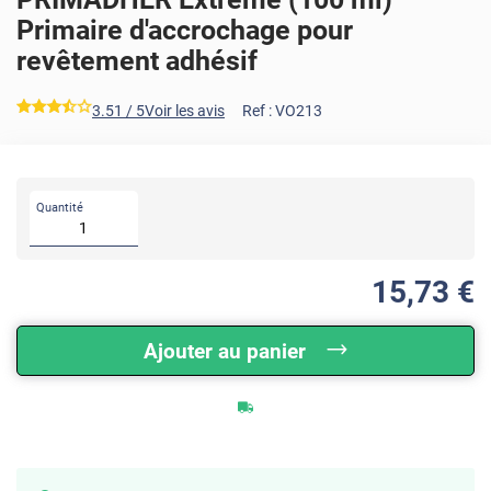
Primaire d'accrochage pour
revêtement adhésif
*****
3.51
/ 5
Voir les avis
Ref :
VO213
Quantité
15
,73
€
Ajouter au panier