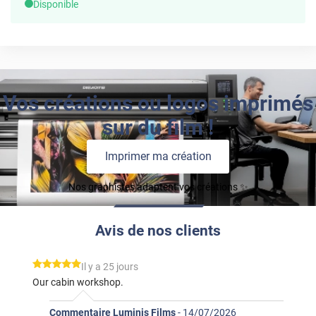
Disponible
Vos créations ou logos imprimés
sur du film !
Imprimer ma création
Nos graphistes adaptent vos créations ✨
Avis de nos clients
*****
Il y a 25 jours
Our cabin workshop.
Commentaire Luminis Films
-
14/07/2026