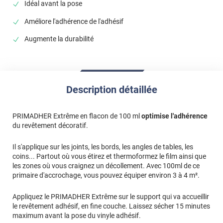
Idéal avant la pose
*****
Il y a 205 jours
Améliore l'adhérence de l'adhésif
Merveilleux
Augmente la durabilité
*****
Il y a 820 jours
tres bien
*****
Il y a 1436 jours
très bon produit
Description détaillée
*****
Il y a 1556 jours
Parfait pour une adhérence maximale sur les côtés à tel
PRIMADHER Extrême en flacon de 100 ml
optimise l'adhérence
point qu'il est difficile de décoller le papier en cas de
du revêtement décoratif.
mauvais placement.
Il s'applique sur les joints, les bords, les angles de tables, les
*****
Il y a 1574 jours
coins... Partout où vous étirez et thermoformez le film ainsi que
Pas encore essayé , je vous en dirais plus lorsque je
les zones où vous craignez un décollement. Avec 100ml de ce
l’aurais déballé
primaire d'accrochage, vous pouvez équiper environ 3 à 4 m².
*****
Il y a 1700 jours
Appliquez le PRIMADHER Extrême sur le support qui va accueillir
Très utile pour recoller par exemple les angles qui se sont
le revêtement adhésif, en fine couche. Laissez sécher 15 minutes
décollés
maximum avant la pose du vinyle adhésif.