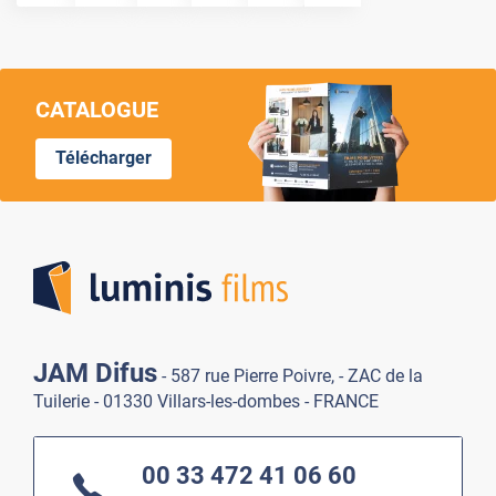
CATALOGUE
Télécharger
Lumi
JAM Difus
- 587 rue Pierre Poivre, - ZAC de la
Tuilerie - 01330 Villars-les-dombes - FRANCE
00 33 472 41 06 60