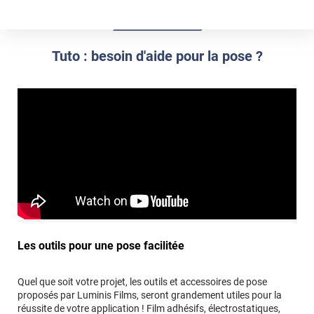
*****
Il y a 1790 jours
parfait bon complement pour le produit
*****
Il y a 1854 jours
Tuto : besoin d'aide pour la pose ?
parfait pour les endroit difficile d'accès
*****
Il y a 1970 jours
Semble nécessaire et efficace. nous l'avons utilisé sans
problème.
*****
Il y a 1974 jours
Article fidèle à la description
*****
Il y a 1987 jours
Fonctionne très bien, rien a dire
*****
Il y a 2144 jours
Les outils pour une pose facilitée
Je n'ai pas utilisé, le revêtement était suffisamment
adhésif
Quel que soit votre projet, les outils et accessoires de pose
*****
Il y a 2166 jours
proposés par Luminis Films, seront grandement utiles pour la
Pour renforcer l'adhésion selon la notice : très bien.
réussite de votre application ! Film adhésifs, électrostatiques,