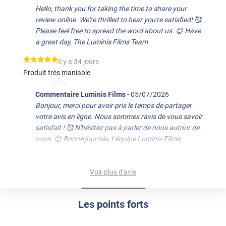
Hello, thank you for taking the time to share your
review online. We're thrilled to hear you're satisfied! 🥰
Please feel free to spread the word about us. 😊 Have
a great day, The Luminis Films Team
*****
Il y a 34 jours
Produit très maniable
Commentaire Luminis Films
-
05/07/2026
Bonjour, merci pour avoir pris le temps de partager
votre avis en ligne. Nous sommes ravis de vous savoir
satisfait ! 🥰 N'hésitez pas à parler de nous autour de
vous. 😊 Bonne journée, L'équipe Luminis Films
*****
Il y a 135 jours
Top. J'applique tout avec celle ci
Voir plus d'avis
*****
Il y a 170 jours
Pensé que era un material más suave , pero no me
Les points forts
desagrada , está muy bien para hacer cortes , cumple su
función .