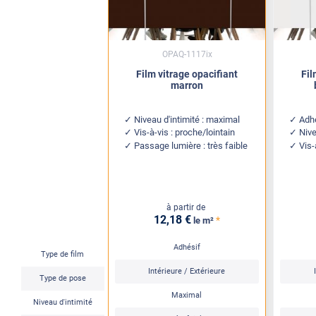
OPAQ-1117ix
Film vitrage opacifiant
Fil
marron
Niveau d'intimité : maximal
Adhé
Vis-à-vis : proche/lointain
Nive
Passage lumière : très faible
Vis-
à partir de
12
,18
€
*
le m²
Adhésif
Type de film
Intérieure / Extérieure
Type de pose
Maximal
Niveau d'intimité