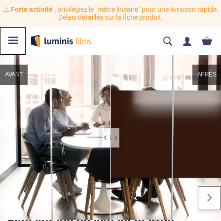
⚠️
Forte activité
: privilégiez le "mètre linéaire" pour une livraison rapide.
Délais détaillés sur la fiche produit.
AVANT
APRÈS
Film vitrage opacifiant marron