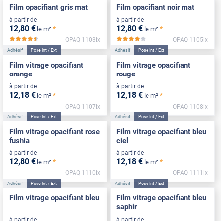
Film opacifiant gris mat
Film opacifiant noir mat
à partir de
à partir de
12
,80
€
12
,80
€
*
*
le m²
le m²
OPAQ-1103ix
OPAQ-1105ix
*****
*****
Adhésif
Pose Int / Ext
Adhésif
Pose Int / Ext
Film vitrage opacifiant
Film vitrage opacifiant
orange
rouge
à partir de
à partir de
12
,18
€
12
,18
€
*
*
le m²
le m²
OPAQ-1107ix
OPAQ-1108ix
Adhésif
Pose Int / Ext
Adhésif
Pose Int / Ext
Film vitrage opacifiant rose
Film vitrage opacifiant bleu
fushia
ciel
à partir de
à partir de
12
,80
€
12
,18
€
*
*
le m²
le m²
OPAQ-1110ix
OPAQ-1111ix
Adhésif
Pose Int / Ext
Adhésif
Pose Int / Ext
Film vitrage opacifiant bleu
Film vitrage opacifiant bleu
saphir
à partir de
à partir de