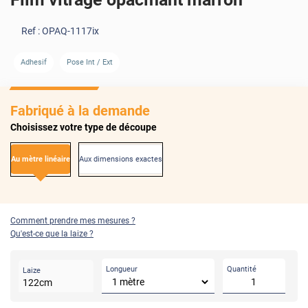
Ref :
OPAQ-1117ix
AVANT
APRÈS
AVANT
APRÈS
Adhesif
Pose Int / Ext
Fabriqué à la demande
Choisissez votre type de découpe
Au mètre linéaire
Aux dimensions exactes
Comment prendre mes mesures ?
Qu'est-ce que la laize ?
Longueur
Quantité
Laize
122
cm