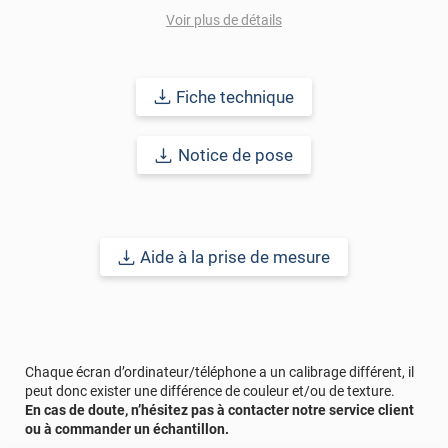
Voir plus de détails
Notes : Pour un meilleur aperçu des films n’hésitez pas à nous
contacter pour une demande d’échantillon gratuit. La surface à
coller doit être exempte de poussière, de graisse ou de tout autre
contaminant. Certains matériaux comme le polycarbonate
Fiche technique
peuvent générer des problèmes de bullage. Un test de
compatibilité est donc recommandé.
Notice de pose
Référence produit :
OPAQ-1117ix
Aide à la prise de mesure
Chaque écran d’ordinateur/téléphone a un calibrage différent, il
peut donc exister une différence de couleur et/ou de texture.
En cas de doute, n’hésitez pas à contacter notre service client
ou à commander un échantillon.