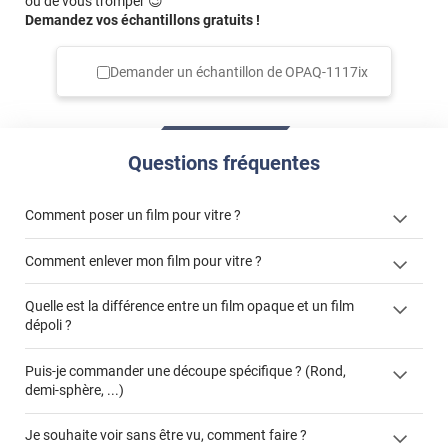
ou de vous tromper 😉
Demandez vos échantillons gratuits !
Demander un échantillon de
OPAQ-1117ix
Questions fréquentes
Comment poser un film pour vitre ?
Comment enlever mon film pour vitre ?
Quelle est la différence entre un film opaque et un film
dépoli ?
enlever un film adhésif pour vitre
cet article
film dépoli
enlever et stocker
Puis-je commander une découpe spécifique ? (Rond,
cet
votre film électrostatique pour vitre
demi-sphère, ...)
article
film opaque
formulaire de
Je souhaite voir sans être vu, comment faire ?
devis
demander un devis de pose