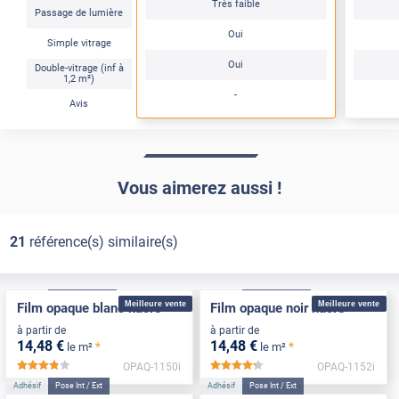
Très faible
Passage de lumière
Oui
Simple vitrage
Oui
Double-vitrage (inf à
1,2 m²)
-
Avis
Vous aimerez aussi !
21
référence(s) similaire(s)
Adhésif
Pose Intérieure
Adhésif
Pose Intérieure
Meilleure vente
Meilleure vente
Film opaque blanc nacré
Film opaque noir nacré
à partir de
à partir de
14
,48
€
14
,48
€
*
*
le m²
le m²
OPAQ-1150i
OPAQ-1152i
*****
*****
Adhésif
Pose Int / Ext
Adhésif
Pose Int / Ext