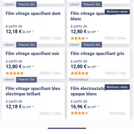
Adhésif
Pose Int / Ext
Adhésif
Pose Int / Ext
Meilleure vente
Film vitrage opacifiant doré
Film vitrage opacifiant
blanc
à partir de
à partir de
12
,18
€
12
,80
€
*
*
le m²
le m²
OPAQ-1123ix
OPAQ-1104ix
*****
Adhésif
Pose Int / Ext
Adhésif
Pose Int / Ext
Film vitrage opacifiant noir
Film vitrage opacifiant gris
à partir de
à partir de
12
,80
€
12
,80
€
*
*
le m²
le m²
OPAQ-1106ix
OPAQ-1119ix
*****
*****
Adhésif
Pose Int / Ext
Électrostatique
Meilleure vente
Film vitrage opacifiant bleu
Film électrostatique semi-
électrique brillant
opaque blanc
à partir de
à partir de
12
,18
€
16
,96
€
*
*
le m²
le m²
OPAQ-1125ix
STAT-302i
*****