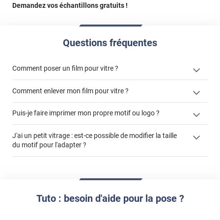
Demandez vos échantillons gratuits !
Questions fréquentes
Comment poser un film pour vitre ?
Comment enlever mon film pour vitre ?
Puis-je faire imprimer mon propre motif ou logo ?
enlever un film adhésif pour vitre
films à
J'ai un petit vitrage : est-ce possible de modifier la taille
cet article
enlever et stocker
personnaliser
du motif pour l'adapter ?
cet
votre film électrostatique pour vitre
article
impression personnalisée
film à personnaliser
demander un devis de pose
Tuto : besoin d'aide pour la pose ?