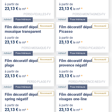
à partir de
à partir de
23
,13
€
23
,13
€
*
*
le m²
le m²
PERSO-FEUILLES-FV
PERSO-MONTAGNES-FV
Adhésif
Pose Intérieure
Adhésif
Pose Intérieure
Nouveauté
Nouveauté
Film décoratif dépoli motif
Film décoratif dépoli motif
mosaïque transparent
Picasso
à partir de
à partir de
23
,13
€
23
,13
€
*
*
le m²
le m²
PERSO-MOSAIQUE-FV
PERSO-PICASSO-FV
Adhésif
Pose Intérieure
Adhésif
Pose Intérieure
Nouveauté
Nouveauté
Film décoratif dépoli motif
Film décoratif dépoli motif
plage
provence négatif
à partir de
à partir de
23
,13
€
23
,13
€
*
*
le m²
le m²
PERSO-PLAGE-FV
PERSO-PROVENCE-NEG-FV
Adhésif
Pose Intérieure
Adhésif
Pose Intérieure
Nouveauté
Nouveauté
Film décoratif dépoli motif
Film décoratif dépoli motif
spring négatif
visages one-line
à partir de
à partir de
23
,13
€
23
,13
€
*
*
le m²
le m²