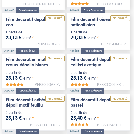
PERSO-SPRING-NEG-FV
PERSO-VISAGES-FV
*****
Adhésif
Pose Intérieure
Adhésif
Pose Extérieure
Nouveauté
Nouveauté
Film décoratif dépoli motif
Film décoratif oiseaux
zoo
anticollision
à partir de
à partir de
23
,13
€
20
,33
€
*
*
le m²
le m²
PERSO-ZOO-FV
PERSO-BIRD-FV
Adhésif
Pose Intérieure
Adhésif
Pose Intérieure
Nouveauté
Nouveauté
Film décoration motif
Film décoratif dépoli motif
cœurs dépolis blancs
colibri exotique
à partir de
à partir de
23
,13
€
23
,13
€
*
*
le m²
le m²
PERSO-LOVE-FV
PERSO-COLIBRI-FV
*****
*****
Adhésif
Pose Intérieure
Adhésif
Pose Intérieure
Nouveauté
Nouveauté
Film décoratif adhésif
Film décoratif dépoli motif
dépoli motif feuillu
pastel
à partir de
à partir de
23
,13
€
25
,40
€
*
*
le m²
le m²
PERSO-FEUILLU-FV
PERSO-PASTEL-FV
*****
Adhésif
Pose Intérieure
Adhésif
Pose Intérieure