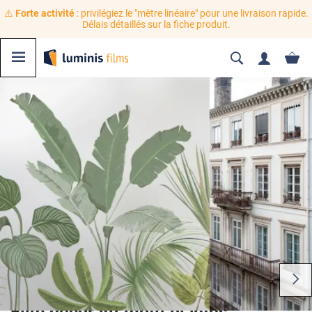
⚠️
Forte activité
: privilégiez le "mètre linéaire" pour une livraison rapide.
Délais détaillés sur la fiche produit.
Film décoratif motif plantes