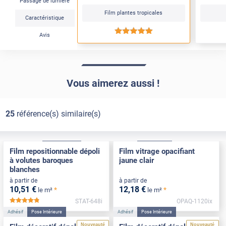
Passage de lumière
Film plantes tropicales
Caractéristique
*****
Avis
Vous aimerez aussi !
25
référence(s) similaire(s)
Électrostatique
Pose Intérieure
Adhésif
Pose Int / Ext
Film repositionnable dépoli
Film vitrage opacifiant
à volutes baroques
jaune clair
blanches
à partir de
à partir de
10
,51
€
12
,18
€
*
*
le m²
le m²
STAT-648i
OPAQ-1120ix
*****
Adhésif
Pose Intérieure
Adhésif
Pose Intérieure
Nouveauté
Nouveauté