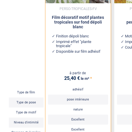
PERSO-TROPICALES-FV
P
Film décoratif motif plantes
tropicales sur fond dépoli
pe
blanc
Finition dépoli blanc
Mot
Imprimé effet "plante
Impr
tropicale"
Coul
Disponible sur film adhésif
à partir de
25
,40
€
*
le m²
adhésif
Type de film
pose intérieure
Type de pose
nature
Type de motif
Excellent
Niveau d'intimité
Excellent