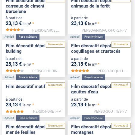
Film décoratif dépoli
Film décoratif dépoli motif
carreaux de ciment
animaux de la forêt
Barcelone
à partir de
à partir de
23
,13
€
23
,13
€
*
*
le m²
le m²
PERSO-BARCELONE-NEG-FV
PERSO-ANIMAUX-FORET-FV
*****
Adhésif
Pose Intérieure
Adhésif
Pose Intérieure
Nouveauté
Nouveauté
Film décoratif dépoli motif
Film décoratif dépoli motif
building
coquillages et crustacés
à partir de
à partir de
23
,13
€
23
,13
€
*
*
le m²
le m²
PERSO-BUILDING-FV
PERSO-COQUILLAGES-FV
*****
*****
Adhésif
Pose Intérieure
Adhésif
Pose Intérieure
Nouveauté
Nouveauté
Film décoratif motif forêt
Film décoratif dépoli motif
gouttes d'eau
à partir de
à partir de
23
,13
€
23
,13
€
*
*
le m²
le m²
PERSO-FORET-FV
PERSO-GOUTTES-FV
*****
Adhésif
Pose Intérieure
Adhésif
Pose Intérieure
Nouveauté
Nouveauté
Film décoratif dépoli motif
Film décoratif dépoli motif
mer de feuilles
montagnes