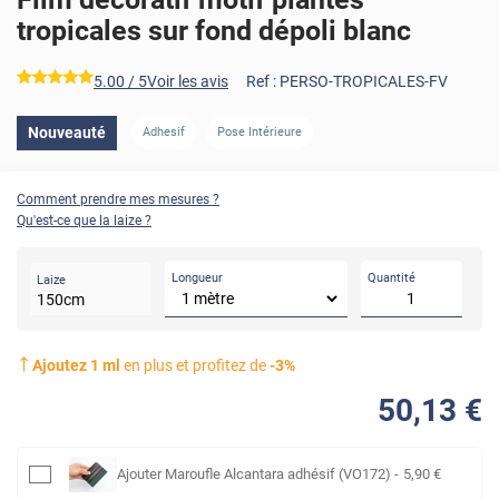
tropicales sur fond dépoli blanc
*****
5.00
/ 5
Voir les avis
Ref :
PERSO-TROPICALES-FV
Nouveauté
Adhesif
Pose Intérieure
Comment prendre mes mesures ?
Qu'est-ce que la laize ?
Longueur
Quantité
Laize
150
cm
Ajoutez
1
ml
en plus et profitez de
-
3
%
50
,13
€
Ajouter
Maroufle Alcantara adhésif (VO172)
-
5
,90
€