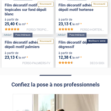
Nouveauté
Nouveauté
Film décoratif motif plantes
Film décoratif adhésif
tropicales sur fond dépoli
dépoli motif hortense
blanc
à partir de
à partir de
25
,40
€
23
,13
€
*
*
le m²
le m²
PERSO-TROPICALES-FV
PERSO-HORTENSE-FV
*****
*****
Adhésif
Pose Intérieure
Adhésif
Pose Intérieure
Meilleure vente
Nouveauté
Film décoratif adhésif
Film décoratif dépoli
dépoli motif palmiers
dégressif
à partir de
à partir de
23
,13
€
12
,38
€
*
*
le m²
le m²
PERSO-PALMIERS-FV
DECO-500i
*****
Confiez la pose à nos professionnels