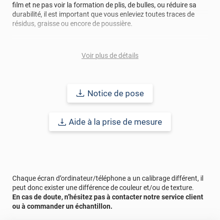
film et ne pas voir la formation de plis, de bulles, ou réduire sa
durabilité, il est important que vous enleviez toutes traces de
résidus, graisse ou encore de poussière.
Ce film est idéal pour les amoureux des voyages et de la nature
verdoyante.
Voir plus de détails
Le terme "laize" est équivalent à la hauteur.
Notice de pose
Référence :
PERSOTROPICALESFV
.
Aide à la prise de mesure
Chaque écran d’ordinateur/téléphone a un calibrage différent, il
peut donc exister une différence de couleur et/ou de texture.
En cas de doute, n’hésitez pas à contacter notre service client
ou à commander un échantillon.