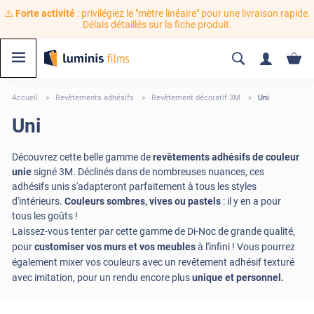
⚠️
Forte activité
: privilégiez le "mètre linéaire" pour une livraison rapide.
Délais détaillés sur la fiche produit.
Accueil
Revêtements adhésifs
Revêtement décoratif 3M
Uni
Uni
Découvrez cette belle gamme de
revêtements adhésifs de couleur
unie
signé 3M. Déclinés dans de nombreuses nuances, ces
adhésifs unis s'adapteront parfaitement à tous les styles
d'intérieurs.
Couleurs sombres, vives ou pastels
: il y en a pour
tous les goûts !
Laissez-vous tenter par cette gamme de Di-Noc de grande qualité,
pour
customiser vos murs et vos meubles
à l'infini ! Vous pourrez
également mixer vos couleurs avec un revêtement adhésif texturé
avec imitation, pour un rendu encore plus
unique et personnel.