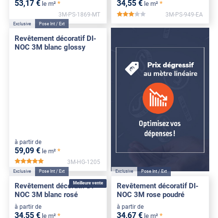
53
,17
€
34
,55
€
*
*
le m²
le m²
3M-PS-1869-MT
3M-PS-949-EA
*****
Exclusive
Pose Int / Ext
Revêtement décoratif DI-
NOC 3M blanc glossy
à partir de
59
,09
€
*
le m²
3M-HG-1205
*****
Exclusive
Pose Int / Ext
Exclusive
Pose Int / Ext
Meilleure vente
Revêtement décoratif DI-
Revêtement décoratif DI-
NOC 3M blanc rosé
NOC 3M rose poudré
à partir de
à partir de
34
,55
€
34
,67
€
*
*
le m²
le m²