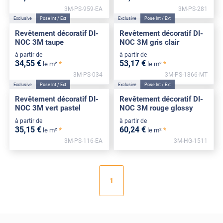
3M-PS-959-EA
3M-PS-281
Exclusive
Pose Int / Ext
Exclusive
Pose Int / Ext
Revêtement décoratif DI-
Revêtement décoratif DI-
NOC 3M taupe
NOC 3M gris clair
à partir de
à partir de
34
,55
€
53
,17
€
*
*
le m²
le m²
3M-PS-034
3M-PS-1866-MT
Exclusive
Pose Int / Ext
Exclusive
Pose Int / Ext
Revêtement décoratif DI-
Revêtement décoratif DI-
NOC 3M vert pastel
NOC 3M rouge glossy
à partir de
à partir de
35
,15
€
60
,24
€
*
*
le m²
le m²
3M-PS-116-EA
3M-HG-1511
1