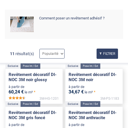
Comment poser un revêtement adhésif ?
11
résultat(s)
FILTRER
Exclusive
Pose Int / Ext
Exclusive
Pose Int / Ext
Revêtement décoratif DI-
Revêtement décoratif DI-
NOC 3M noir glossy
NOC 3M noir
à partir de
à partir de
60
,24
€
34
,67
€
*
*
le m²
le m²
3M-HG-1201
3M-PS-1183
*****
Exclusive
Pose Int / Ext
Exclusive
Pose Int / Ext
Revêtement décoratif DI-
Revêtement décoratif DI-
NOC 3M gris foncé
NOC 3M anthracite
à partir de
à partir de