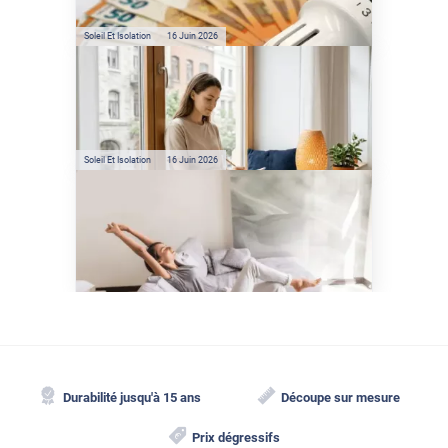
réelles ?
Soleil Et Isolation
16 Juin 2026
Préservez votre logement de
la chaleur : les conseils de
Jamy de C'est Pas Sorcier
Soleil Et Isolation
16 Juin 2026
Comment protéger sa
maison de la chaleur sans
climatisation ?
Durabilité jusqu'à 15 ans
Découpe sur mesure
Prix dégressifs