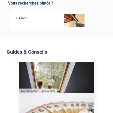
Vous recherchez plutôt ?
Imitation
Guides & Conseils
Soleil Et Isolation
07 Juil. 2026
Véranda et Velux : Comment
bloquer jusqu'à 80% de
l'énergie solaire sans
climatisation ?
Soleil Et Isolation
29 Juin 2026
Film anti-chaleur : quelles
sont les économies d’énergie