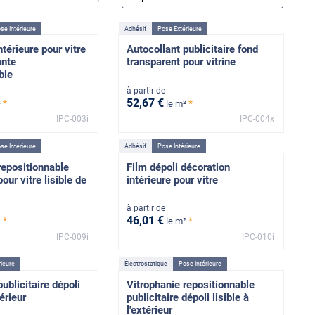
se Intérieure
Adhésif
Pose Extérieure
térieure pour vitre
Autocollant publicitaire fond
ante
transparent pour vitrine
ble
à partir de
52
,67
€
*
*
²
le m²
IPC-003i
IPC-004x
se Intérieure
Adhésif
Pose Intérieure
repositionnable
Film dépoli décoration
our vitre lisible de
intérieure pour vitre
à partir de
46
,01
€
*
*
²
le m²
IPC-009i
IPC-010i
rieure
Électrostatique
Pose Intérieure
ublicitaire dépoli
Vitrophanie repositionnable
térieur
publicitaire dépoli lisible à
l'extérieur