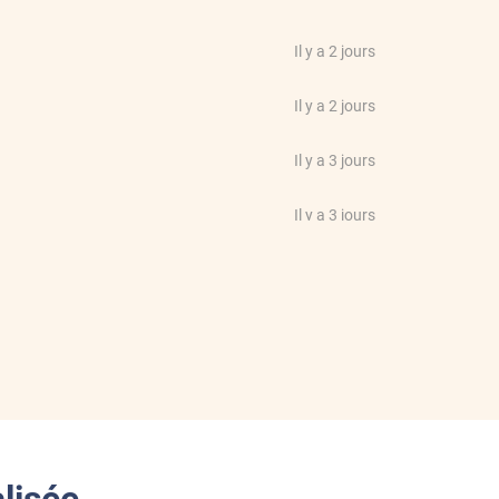
Il y a 2 jours
Il y a 2 jours
Il y a 3 jours
Il y a 3 jours
Il y a 3 jours
mande chez luminis film. Merci a
Il y a 3 jours
Il y a 3 jours
er
Il y a 3 jours
lisée