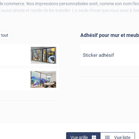
ne de commerce. Nos impressions personnalisées sont, comme son nom l'in
é aussi simple et rapide de les installer. La seule chose que vous avez à fa
Adhésif pour mur et meub
r tout
Sticker adhésif
Vue grille
Vue liste