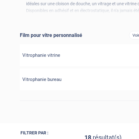
idéales sur une cloison de douche, un vitrage et une vitri
Disponibles en adhésif et en électrostatique, il n'a jamais ét
chargeons du reste.
Film pour vitre personnalisé
Voi
Vitrophanie vitrine
Vitrophanie bureau
FILTRER PAR :
18
résultat(s)