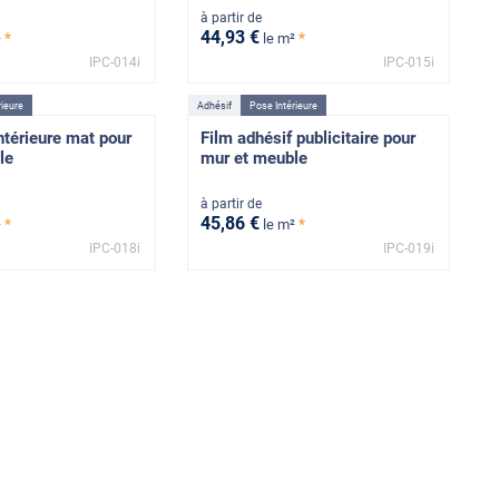
à partir de
44
,93
€
*
*
²
le m²
IPC-014i
IPC-015i
rieure
Adhésif
Pose Intérieure
ntérieure mat pour
Film adhésif publicitaire pour
le
mur et meuble
à partir de
45
,86
€
*
*
²
le m²
IPC-018i
IPC-019i