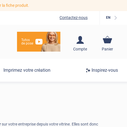
r la fiche produit.
Contactez-nous
EN
Tutos
de pose
S'inscrire / Se
Compte
Panier
connecter
Connexion
Imprimez votre création
Inspirez-vous
/
Inscription
r
sur votre entreprise depuis votre vitrine. Elles sont donc