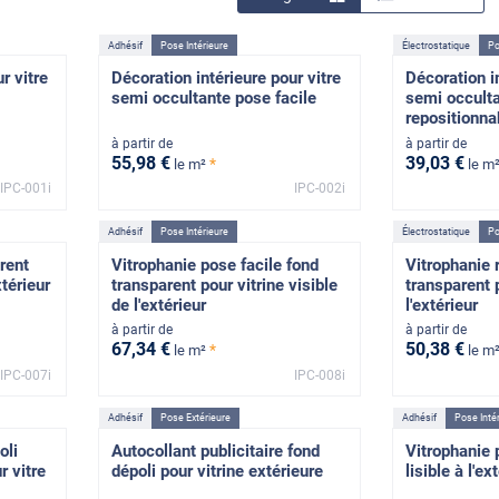
Adhésif
Pose Intérieure
Électrostatique
Po
r vitre
Décoration intérieure pour vitre
Décoration in
semi occultante pose facile
semi occult
repositionna
à partir de
à partir de
55
,98
€
39
,03
€
*
le m²
le m
IPC-001i
IPC-002i
Adhésif
Pose Intérieure
Électrostatique
Po
rent
Vitrophanie pose facile fond
Vitrophanie 
xtérieur
transparent pour vitrine visible
transparent p
de l'extérieur
l'extérieur
à partir de
à partir de
67
,34
€
50
,38
€
*
le m²
le m
IPC-007i
IPC-008i
Adhésif
Pose Extérieure
Adhésif
Pose Inté
oli
Autocollant publicitaire fond
Vitrophanie p
r vitre
dépoli pour vitrine extérieure
lisible à l'ex