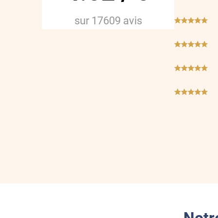
sur
17609
avis
***
***
***
***
***
***
***
***
Notr