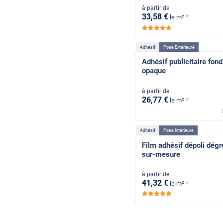
à partir de
33
,58
€
*
le m²
*****
Adhésif
Pose Extérieure
Adhésif publicitaire fond
opaque
à partir de
26
,77
€
*
le m²
Adhésif
Pose Intérieure
Film adhésif dépoli dégr
sur-mesure
à partir de
41
,32
€
*
le m²
*****