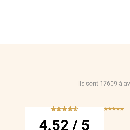
Ils sont
17609
à a
*****
***
4.52
/
5