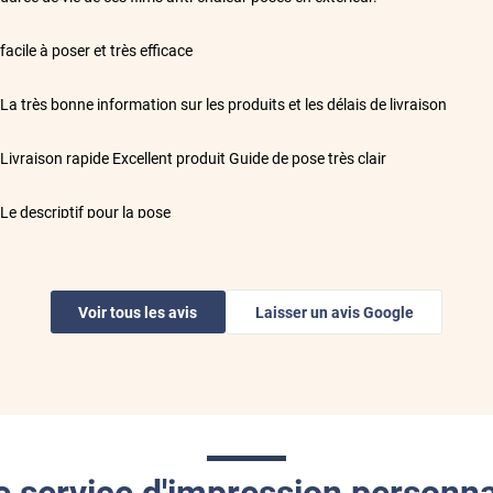
**
facile à poser et très efficace
**
La très bonne information sur les produits et les délais de livraison
**
Livraison rapide Excellent produit Guide de pose très clair
**
Le descriptif pour la pose
**
Conforme au descriptif. Vidéo d’installation très utile.
Voir tous les avis
Laisser un avis Google
**
RAS colis bien protégé. Très bonne explication. Deuxième fois que je com
toute l équipe .
**
Les films correspondent parfaitement à l'attendu
**
Très bon contact, commande rapide,et expédition rapide,très bien emball
e service d'impression personna