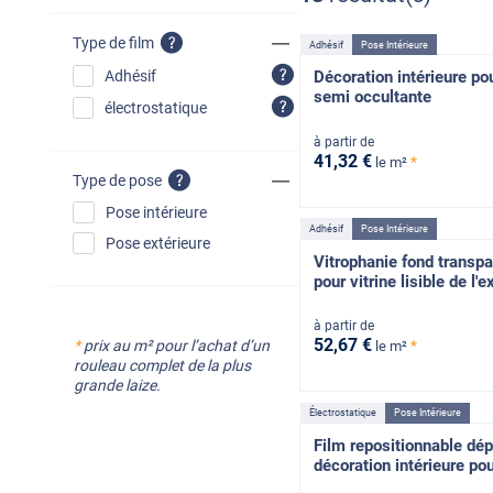
Type de film
Adhésif
Pose Intérieure
Adhésif
Décoration intérieure pou
semi occultante
électrostatique
à partir de
41
,32
€
*
le m²
Type de pose
Pose intérieure
Adhésif
Pose Intérieure
Pose extérieure
Vitrophanie fond transpa
pour vitrine lisible de l'e
à partir de
52
,67
€
*
*
prix au m² pour l’achat d’un
le m²
rouleau complet de la plus
grande laize.
Électrostatique
Pose Intérieure
Film repositionnable dép
décoration intérieure pou