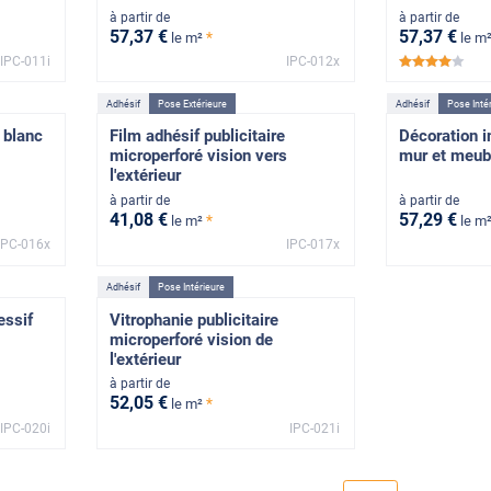
à partir de
à partir de
57
,37
€
57
,37
€
*
le m²
le m
IPC-011i
IPC-012x
*****
Adhésif
Pose Extérieure
Adhésif
Pose Inté
 blanc
Film adhésif publicitaire
Décoration i
microperforé vision vers
mur et meub
l'extérieur
à partir de
à partir de
41
,08
€
57
,29
€
*
le m²
le m
IPC-016x
IPC-017x
Adhésif
Pose Intérieure
essif
Vitrophanie publicitaire
microperforé vision de
l'extérieur
à partir de
52
,05
€
*
le m²
IPC-020i
IPC-021i