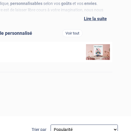
dique,
personnalisables
selon vos
goûts
et vos
envies
.
ire est de laisser libre cours à votre imagination, nous nous
Lire la suite
le personnalisé
Voir tout
Trier par