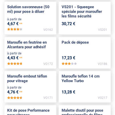
Solution savonneuse (50
VS201 - Squeegee
ml) pour pose à diluer
spéciale pour maroufler
les films sécurité
à partir de
4
,67
€
30
,72
€
**
VO162
VS201
*****
Maroufle en feutrine en
Pack de dépose
Alcantara pour adhésif
à partir de
4
,43
€
17
,23
€
**
VO172
VO186
*****
*****
Maroufle embout téflon
Maroufle teflon 14 cm
pour vitrage
Yellow Turbo
à partir de
4
,76
€
13
,28
€
**
VO171
VO217
*****
Kit de pose Performance
Malette d'outil pour pose