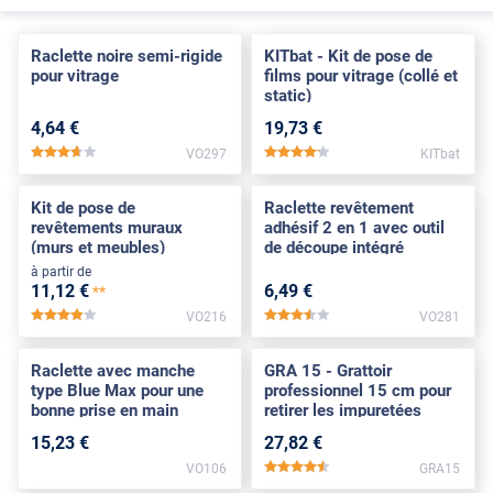
Raclette noire semi-rigide
KITbat - Kit de pose de
pour vitrage
films pour vitrage (collé et
static)
4
,64
€
19
,73
€
VO297
KITbat
*****
*****
Kit de pose de
Raclette revêtement
revêtements muraux
adhésif 2 en 1 avec outil
(murs et meubles)
de découpe intégré
à partir de
11
,12
€
6
,49
€
**
VO216
VO281
*****
*****
Raclette avec manche
GRA 15 - Grattoir
type Blue Max pour une
professionnel 15 cm pour
bonne prise en main
retirer les impuretées
15
,23
€
27
,82
€
VO106
GRA15
*****