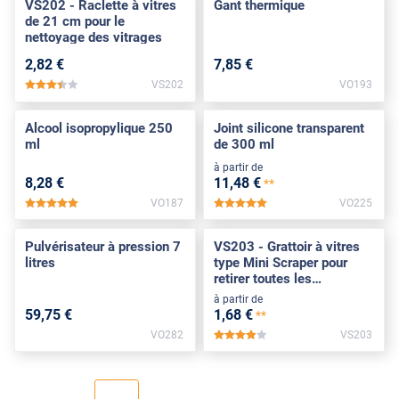
VS202 - Raclette à vitres
Gant thermique
de 21 cm pour le
nettoyage des vitrages
2
,82
€
7
,85
€
VS202
VO193
*****
Alcool isopropylique 250
Joint silicone transparent
ml
de 300 ml
à partir de
8
,28
€
11
,48
€
**
VO187
VO225
*****
*****
Pulvérisateur à pression 7
VS203 - Grattoir à vitres
litres
type Mini Scraper pour
retirer toutes les
impuretés
à partir de
59
,75
€
1
,68
€
**
VO282
VS203
*****