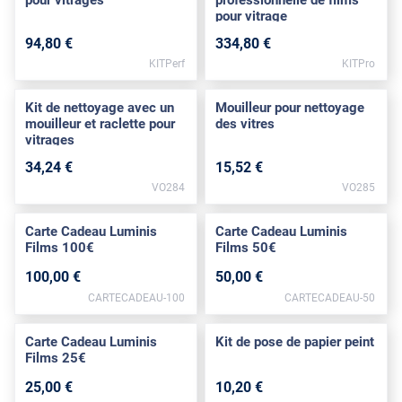
pour vitrages
professionnelle de films
pour vitrage
94
,80
€
334
,80
€
KITPerf
KITPro
Kit de nettoyage avec un
Mouilleur pour nettoyage
mouilleur et raclette pour
des vitres
vitrages
34
,24
€
15
,52
€
VO284
VO285
Carte Cadeau Luminis
Carte Cadeau Luminis
Films 100€
Films 50€
100
,00
€
50
,00
€
CARTECADEAU-100
CARTECADEAU-50
Carte Cadeau Luminis
Kit de pose de papier peint
Films 25€
25
,00
€
10
,20
€