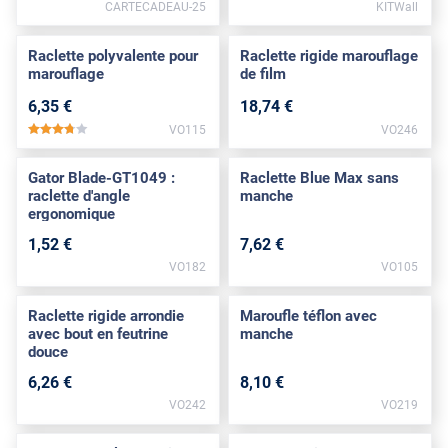
CARTECADEAU-25
KITWall
Raclette polyvalente pour
Raclette rigide marouflage
marouflage
de film
6
,35
€
18
,74
€
VO115
VO246
*****
Gator Blade-GT1049 :
Raclette Blue Max sans
raclette d'angle
manche
ergonomique
1
,52
€
7
,62
€
VO182
VO105
Raclette rigide arrondie
Maroufle téflon avec
avec bout en feutrine
manche
douce
6
,26
€
8
,10
€
VO242
VO219