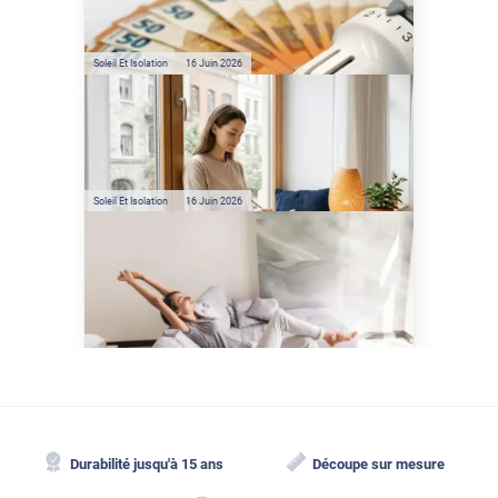
sont les économies d’énergie
réelles ?
Soleil Et Isolation
16 Juin 2026
Préservez votre logement de
la chaleur : les conseils de
Jamy de C'est Pas Sorcier
Soleil Et Isolation
16 Juin 2026
Comment protéger sa
maison de la chaleur sans
climatisation ?
Durabilité jusqu'à 15 ans
Découpe sur mesure