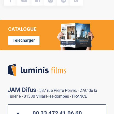
CATALOGUE
Télécharger
Lumi
JAM Difus
- 587 rue Pierre Poivre, - ZAC de la
Tuilerie - 01330 Villars-les-dombes - FRANCE
00 33 472 41 06 60