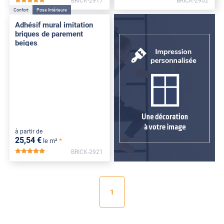
BRICK-2917
BRICK-2902
*****
Confort
Pose Intérieure
Adhésif mural imitation
briques de parement
beiges
à partir de
25
,54
€
*
le m²
BRICK-2921
*****
1