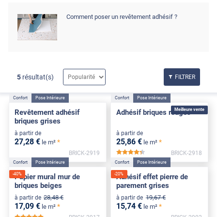
Comment poser un revêtement adhésif ?
5
résultat(s)
FILTRER
Confort
Pose Intérieure
Confort
Pose Intérieure
Meilleure vente
Revêtement adhésif
Adhésif briques rouges
briques grises
à partir de
à partir de
27
,28
€
25
,86
€
*
*
le m²
le m²
BRICK-2919
BRICK-2918
*****
Confort
Pose Intérieure
Confort
Pose Intérieure
-
40
%
-
20
%
Papier mural mur de
Adhésif effet pierre de
briques beiges
parement grises
28
,48
€
19
,67
€
à partir de
à partir de
17
,09
€
15
,74
€
*
*
le m²
le m²