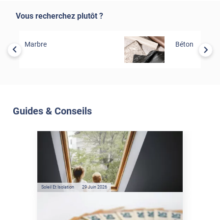
Vous recherchez plutôt ?
Marbre
Béton
Guides & Conseils
Soleil Et Isolation
07 Juil. 2026
Véranda et Velux : Comment
bloquer jusqu'à 80% de
l'énergie solaire sans
climatisation ?
Soleil Et Isolation
29 Juin 2026
Film anti-chaleur : quelles