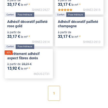
à partir de
à partir de
33
,17
€
33
,17
€
*
*
le m²
le m²
SHINE2-2627
SHINE2-2615
*****
Confort
Pose Intérieure
Confort
Pose Intérieure
Adhésif décoratif pailleté
Adhésif décoratif pailleté
rose gold
champagne
à partir de
à partir de
33
,17
€
33
,17
€
*
*
le m²
le m²
SHINE2-2614
SHINE2-2613
Confort
Pose Intérieure
-
40
%
Revêtement adhésif
aspect fibres dorés
23
,21
€
à partir de
13
,92
€
*
le m²
INDUS-2731
1