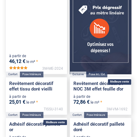
à partir de
46
,12
€
*
le m²
3M-ME-2024
*****
Confort
Pose Intérieure
Exclusive
Pose Int / Ext
Meilleure vente
Revêtement décoratif
Revêtement décoratif DI-
effet tissu doré vieilli
NOC 3M effet feuille d'or
à partir de
à partir de
25
,01
€
72
,86
€
*
*
le m²
le m²
TISSU-3140
3M-VM-1692
Confort
Pose Intérieure
Confort
Pose Intérieure
Meilleure vente
Adhésif décoratif pailleté
Adhésif décoratif pailleté
or
doré