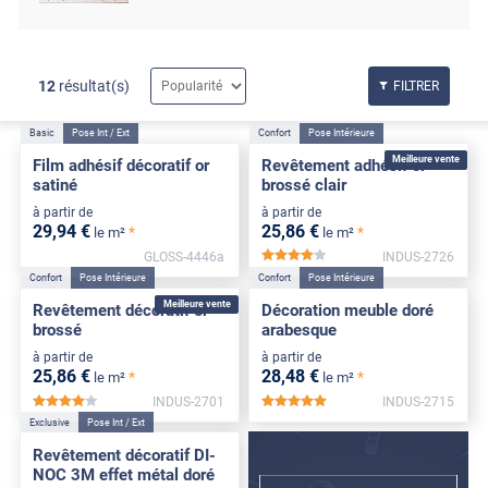
12
résultat(s)
FILTRER
Basic
Pose Int / Ext
Confort
Pose Intérieure
Meilleure vente
Film adhésif décoratif or
Revêtement adhésif or
satiné
brossé clair
à partir de
à partir de
29
,94
€
25
,86
€
*
*
le m²
le m²
GLOSS-4446a
INDUS-2726
*****
Confort
Pose Intérieure
Confort
Pose Intérieure
Meilleure vente
Revêtement décoratif or
Décoration meuble doré
brossé
arabesque
à partir de
à partir de
25
,86
€
28
,48
€
*
*
le m²
le m²
INDUS-2701
INDUS-2715
*****
*****
Exclusive
Pose Int / Ext
Revêtement décoratif DI-
NOC 3M effet métal doré