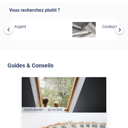
Vous recherchez plutôt ?
Argent
Couleurs
Guides & Conseils
Soleil Et Isolation
07 Juil. 2026
Véranda et Velux : Comment
bloquer jusqu'à 80% de
l'énergie solaire sans
climatisation ?
Soleil Et Isolation
29 Juin 2026
Film anti-chaleur : quelles