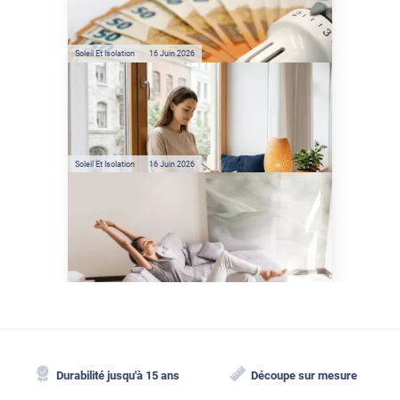
sont les économies d’énergie
réelles ?
Soleil Et Isolation
16 Juin 2026
Préservez votre logement de
la chaleur : les conseils de
Jamy de C'est Pas Sorcier
Soleil Et Isolation
16 Juin 2026
Comment protéger sa
maison de la chaleur sans
climatisation ?
Durabilité jusqu'à 15 ans
Découpe sur mesure