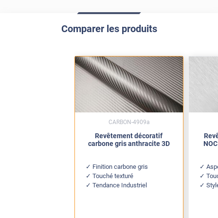
Comparer les produits
CARBON-4909a
Revêtement décoratif
Revê
carbone gris anthracite 3D
NOC 
Finition carbone gris
Aspe
Touché texturé
Tou
Tendance Industriel
Styl