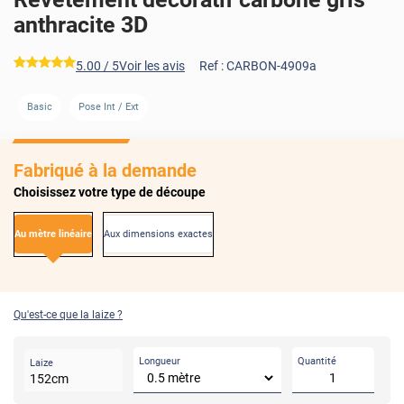
anthracite 3D
*****
5.00
/ 5
Voir les avis
Ref :
CARBON-4909a
Basic
Pose Int / Ext
Fabriqué à la demande
Choisissez votre type de découpe
Au mètre linéaire
Aux dimensions exactes
Qu'est-ce que la laize ?
Longueur
Quantité
Laize
152
cm