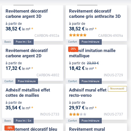
Basic
Pose Int / Ext
Basic
Pose Int / Ext
Revêtement décoratif
Revêtement décoratif
carbone argent 3D
carbone gris anthracite 3D
à partir de
à partir de
38
,52
€
38
,52
€
*
*
le m²
le m²
CARBON-4902a
CARBON-4909a
*****
Basic
Pose Int / Ext
Confort
Pose Intérieure
-
20
%
Revêtement décoratif
Adhésif imitation maille
carbone argent 2D
métallique
23
,03
€
à partir de
à partir de
17
,32
€
18
,42
€
*
*
le m²
le m²
CARBON-4802
INDUS-2729
Confort
Pose Intérieure
Confort
Pose Intérieure
Nouveauté
Adhésif métallisé effet
Adhésif mural effet miroir
cottes de mailles
recto-verso
à partir de
à partir de
35
,54
€
29
,97
€
*
*
le m²
le m²
INDUS-2733
INDUS-2737
*****
Basic
Pose Int / Ext
Confort
Pose Intérieure
-
50
%
Revêtement décoratif bleu
Revêtement mural