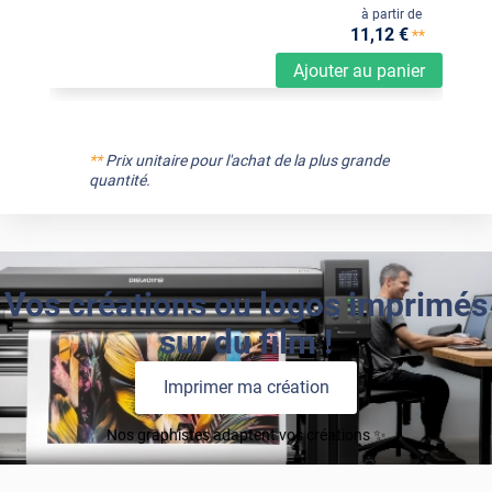
à partir de
11
,12
€
**
Ajouter au panier
**
Prix unitaire pour l'achat de la plus grande
quantité.
Vos créations ou logos imprimés
sur du film !
Imprimer ma création
Nos graphistes adaptent vos créations ✨