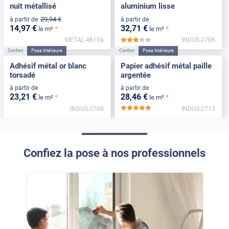
nuit métallisé
aluminium lisse
29
,94
€
à partir de
à partir de
14
,97
€
32
,71
€
*
*
le m²
le m²
METAL-4610a
INDUS-2706
*****
Confort
Pose Intérieure
Confort
Pose Intérieure
Adhésif métal or blanc
Papier adhésif métal paille
torsadé
argentée
à partir de
à partir de
23
,21
€
28
,46
€
*
*
le m²
le m²
INDUS-2708
INDUS-2713
*****
Confiez la pose à nos professionnels