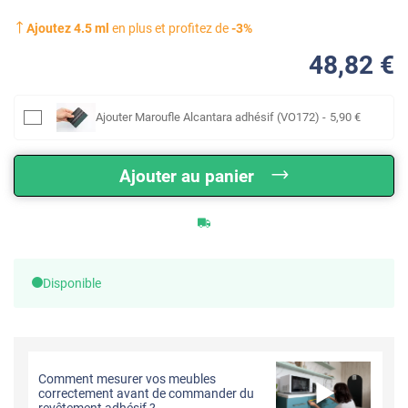
Ajoutez
4.5
ml
en plus et profitez de
-
3
%
48
,82
€
Ajouter
Maroufle Alcantara adhésif (VO172)
-
5
,90
€
Ajouter au panier
Disponible
Comment mesurer vos meubles
correctement avant de commander du
revêtement adhésif ?