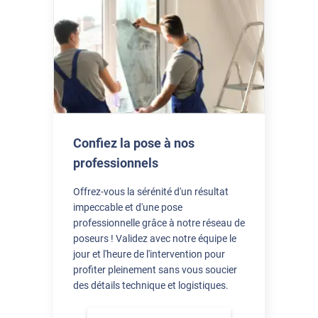
*****
Il y a 3 jours
très bien emballé et rapide. j'aurai besoin de conseils pour
découper le film (tutoriel)
*****
Il y a 3 jours
La possiblité de commande à la découpe, les conseils de pose,
les réponses déjà apportées selon les défauts après la après la
pose, bref, vous avez pensé à tout , bravo !!! Nous avons un
cellier avec une fenêtre sans volet, plein soleil l'après midi, et
Confiez la pose à nos
avec le film c'est incroyable la différence de température et de
professionnels
ressenti ! Merci
Offrez-vous la sérénité d'un résultat
impeccable et d'une pose
professionnelle grâce à notre réseau de
poseurs ! Validez avec notre équipe le
jour et l'heure de l'intervention pour
profiter pleinement sans vous soucier
des détails technique et logistiques.