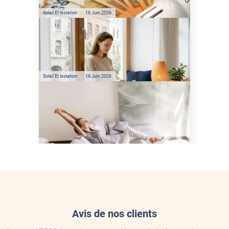
Soleil Et Isolation
16 Juin 2026
Préservez votre logement de
la chaleur : les conseils de
Jamy de C'est Pas Sorcier
Soleil Et Isolation
16 Juin 2026
Comment protéger sa
maison de la chaleur sans
climatisation ?
Avis de nos clients