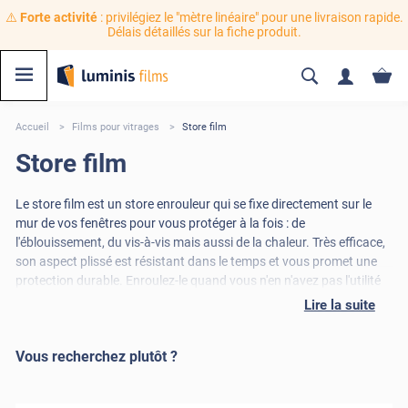
⚠️
Forte activité
: privilégiez le "mètre linéaire" pour une livraison rapide.
Délais détaillés sur la fiche produit.
Accueil
Films pour vitrages
Store film
Store film
Le store film est un store enrouleur qui se fixe directement sur le
mur de vos fenêtres pour vous protéger à la fois : de
l'éblouissement, du vis-à-vis mais aussi de la chaleur. Très efficace,
son aspect plissé est résistant dans le temps et vous promet une
protection durable. Enroulez-le quand vous n'en n'avez pas l'utilité
et déroulez-le pour profiter pleinement de ses bénéfices. Esthétique
Lire la suite
avec ses couleurs modernes, découvrez sans attendre notre
sélection de store film selon vos besoins.
Vous recherchez plutôt ?