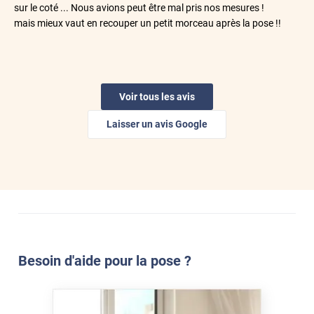
sur le coté ... Nous avions peut être mal pris nos mesures !
mais mieux vaut en recouper un petit morceau après la pose !!
*****
Il y a 2 jours
filtre bien les rayons du soleil
Voir tous les avis
*****
Il y a 3 jours
L'efficacité du produit ,,!
Laisser un avis Google
*****
Il y a 3 jours
Parfait
*****
Il y a 3 jours
Protection très innovante des fenêtres atypiques sans volet
contre le soleil et la chaleur ! Merci.
Besoin d'aide pour la pose ?
*****
Il y a 3 jours
Top produit et tjs de bonne qualité. Service au top