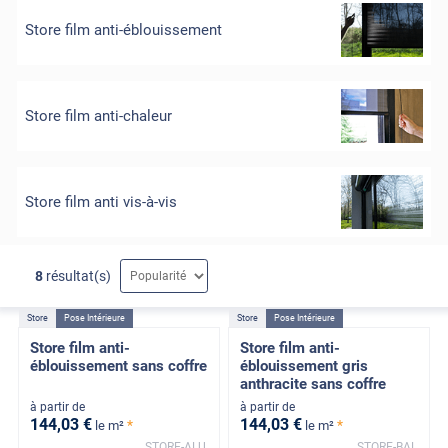
Store film anti-éblouissement
Store film anti-chaleur
Store film anti vis-à-vis
8
résultat(s)
Store
Pose Intérieure
Store
Pose Intérieure
Store film anti-
Store film anti-
éblouissement sans coffre
éblouissement gris
anthracite sans coffre
à partir de
à partir de
144
,03
€
144
,03
€
*
*
le m²
le m²
STORE-ALU
STORE-BAL