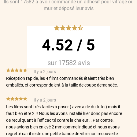
Ils sont
17582
à avoir commandé
un adhésif pour vitrage ou
mur
et déposé leur avis
*****
4.52
/
5
sur
17582
avis
*****
Il y a 2 jours
Réception rapide, les 4 films commandés étaient très bien
emballés, et correspondaient à la taille de coupe demandée.
*****
Il y a 2 jours
Les films sont très faciles à poser ( avec aide du tuto ) mais il
faut bien être 2 !! Nous les avons installé hier donc pas encore
de recul quant à l'efficacité contre la chaleur .. Par contre ,
nous avions bien enlevé 2 mm comme indiqué et nous avons
regretté car il reste une petite bande de vitre non recouverte