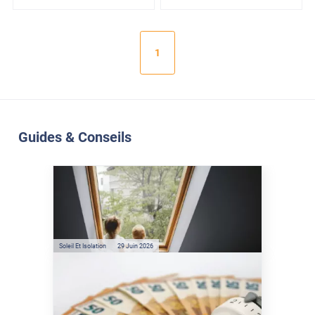
1
Guides & Conseils
Soleil Et Isolation
07 Juil. 2026
Véranda et Velux : Comment
bloquer jusqu'à 80% de
l'énergie solaire sans
climatisation ?
Soleil Et Isolation
29 Juin 2026
Film anti-chaleur : quelles
sont les économies d’énergie
réelles ?