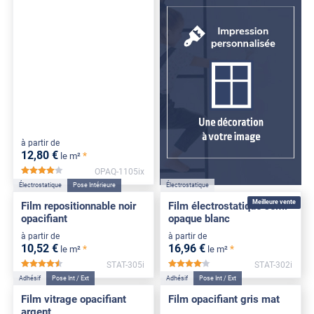
à partir de
12
,80
€
*
le m²
OPAQ-1105ix
*****
Électrostatique
Pose Intérieure
Électrostatique
Meilleure vente
Film repositionnable noir
Film électrostatique semi-
opacifiant
opaque blanc
à partir de
à partir de
10
,52
€
16
,96
€
*
*
le m²
le m²
STAT-305i
STAT-302i
*****
*****
Adhésif
Pose Int / Ext
Adhésif
Pose Int / Ext
Film vitrage opacifiant
Film opacifiant gris mat
argent