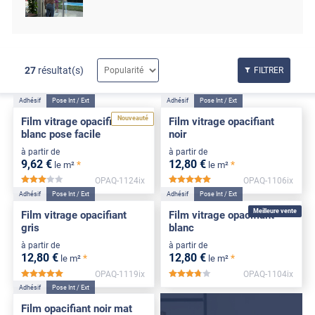
27
résultat(s)
FILTRER
Adhésif
Pose Int / Ext
Adhésif
Pose Int / Ext
Nouveauté
Film vitrage opacifiant
Film vitrage opacifiant
blanc pose facile
noir
à partir de
à partir de
9
,62
€
12
,80
€
*
*
le m²
le m²
OPAQ-1124ix
OPAQ-1106ix
*****
*****
Adhésif
Pose Int / Ext
Adhésif
Pose Int / Ext
Meilleure vente
Film vitrage opacifiant
Film vitrage opacifiant
gris
blanc
à partir de
à partir de
12
,80
€
12
,80
€
*
*
le m²
le m²
OPAQ-1119ix
OPAQ-1104ix
*****
*****
Adhésif
Pose Int / Ext
Film opacifiant noir mat