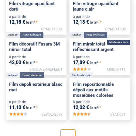
Film vitrage opacifiant
Film vitrage opacifiant
doré
jaune clair
à partir de
à partir de
12
,18
€
12
,18
€
*
*
le m²
le m²
OPAQ-1123ix
OPAQ-1120ix
Adhésif
Pose Intérieure
Adhésif
Pose Intérieure
Meilleure vente
Film décoratif Fasara 3M
Film miroir total
miroir total
réfléchissant argent
à partir de
à partir de
42
,00
€
17
,89
€
*
*
le m²
le m²
3M-SILVER-REFLECT
MIROIR-111i
*****
Adhésif
Pose Extérieure
Électrostatique
Film dépoli extérieur blanc
Film repositionnable
mat
dépoli aux motifs
mosaïques colorées
à partir de
à partir de
11
,10
€
12
,02
€
*
*
le m²
le m²
DEPOLI-203x
STAT-631i
*****
*****