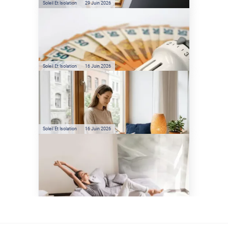
Soleil Et Isolation
29 Juin 2026
Film anti-chaleur : quelles
sont les économies d’énergie
réelles ?
Soleil Et Isolation
16 Juin 2026
Préservez votre logement de
la chaleur : les conseils de
Jamy de C'est Pas Sorcier
Soleil Et Isolation
16 Juin 2026
Comment protéger sa
maison de la chaleur sans
climatisation ?