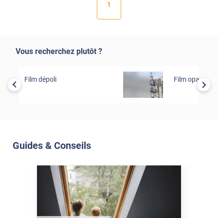
1
Vous recherchez plutôt ?
Film dépoli
Film opaque
Guides & Conseils
Soleil Et Isolation
07 Juil. 2026
Véranda et Velux : Comment
bloquer jusqu'à 80% de
l'énergie solaire sans
climatisation ?