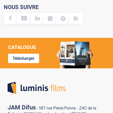
NOUS SUIVRE
CATALOGUE
Télécharger
Lumi
JAM Difus
- 587 rue Pierre Poivre, - ZAC de la