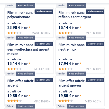
Adhésif
Pose Extérieure
Adhésif
Pose Intérieure
Meilleure vente
Meilleure vente
Film miroir sans tain pour
Film miroir sans tain
polycarbonate
réfléchissant argent
à partir de
à partir de
28
,90
€
15
,14
€
*
*
le m²
le m²
MASTER-200x
MIROIR-100i
*****
*****
Adhésif
Pose Intérieure
Adhésif
Pose Intérieure
Meilleure vente
Meilleure vente
Film miroir sans tain
Film miroir sans tain
semi-réfléchissant argent
neutre inox
moyen
à partir de
à partir de
15
,14
€
17
,94
€
*
*
le m²
le m²
MIROIR-101i
MIROIR-109i
*****
*****
Adhésif
Pose Extérieure
Adhésif
Pose Extérieure
Meilleure vente
Meilleure vente
Film effet miroir sans tain
Film effet miroir sans tain
argent
argent moyen
à partir de
à partir de
19
,85
€
19
,85
€
*
*
le m²
le m²
MIROIR-200x
MIROIR-201x
*****
*****
Adhésif
Pose Extérieure
Adhésif
Pose Extérieure