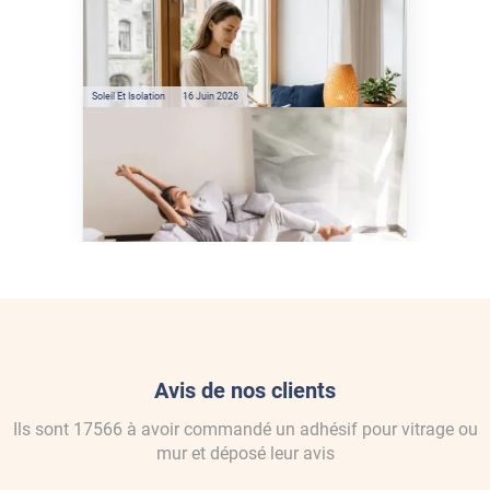
Préservez votre logement de
la chaleur : les conseils de
Jamy de C'est Pas Sorcier
Soleil Et Isolation
16 Juin 2026
Comment protéger sa
maison de la chaleur sans
climatisation ?
Avis de nos clients
Ils sont
17566
à avoir commandé
un adhésif pour vitrage ou
mur
et déposé leur avis