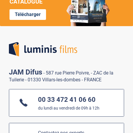
CATALOGUE
Télécharger
Lumi
JAM Difus
- 587 rue Pierre Poivre, - ZAC de la
Tuilerie - 01330 Villars-les-dombes - FRANCE
00 33 472 41 06 60
du lundi au vendredi de 09h à 12h
Contactez nos experts