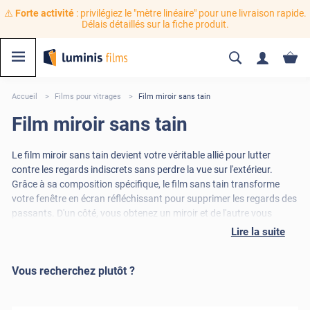
⚠️
Forte activité
: privilégiez le "mètre linéaire" pour une livraison rapide.
Délais détaillés sur la fiche produit.
Accueil
Films pour vitrages
Film miroir sans tain
Film miroir sans tain
Le film miroir sans tain devient votre véritable allié pour lutter
contre les regards indiscrets sans perdre la vue sur l'extérieur.
Grâce à sa composition spécifique, le film sans tain transforme
votre fenêtre en écran réfléchissant pour supprimer les regards des
passants. D'un côté, vous obtenez un miroir et de l'autre vous
conservez la vue à travers le vitrage. Le film miroir sans teint
Lire la suite
permet de résoudre vos problèmes de vis-à-vis tout en conservant
la transparence des vitrages. Faites le choix du film miroir pour
Vous recherchez plutôt ?
transformer vos vitrages en miroir sans tain et profiter de votre
intérieur à votre guise sans craindre de vis-à-vis.