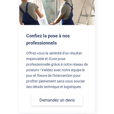
*****
Il y a 3 jours
La possiblité de commande à la découpe, les conseils de pose,
les réponses déjà apportées selon les défauts après la après la
pose, bref, vous avez pensé à tout , bravo !!! Nous avons un
cellier avec une fenêtre sans volet, plein soleil l'après midi, et
Confiez la pose à nos
avec le film c'est incroyable la différence de température et de
professionnels
ressenti ! Merci
Offrez-vous la sérénité d'un résultat
impeccable et d'une pose
professionnelle grâce à notre réseau de
poseurs ! Validez avec notre équipe le
jour et l'heure de l'intervention pour
profiter pleinement sans vous soucier
des détails technique et logistiques.
Demandez un devis