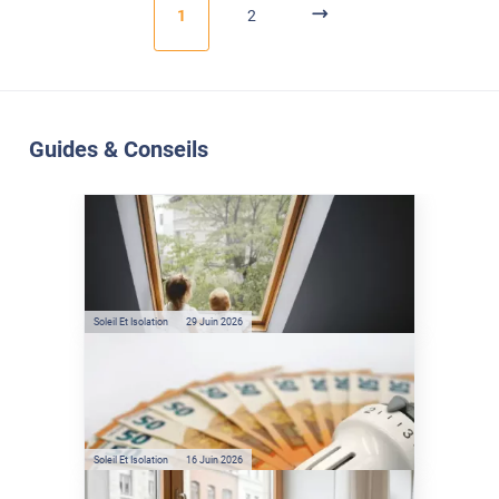
1
2
Guides & Conseils
Soleil Et Isolation
07 Juil. 2026
Véranda et Velux : Comment
bloquer jusqu'à 80% de
l'énergie solaire sans
climatisation ?
Soleil Et Isolation
29 Juin 2026
Film anti-chaleur : quelles
sont les économies d’énergie
réelles ?
Soleil Et Isolation
16 Juin 2026