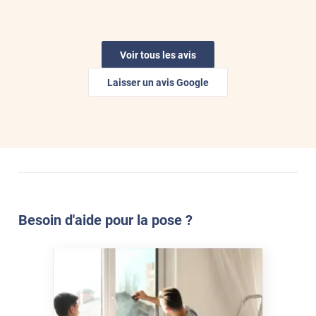
*****
Il y a 2 jours
filtre bien les rayons du soleil
Voir tous les avis
*****
Il y a 2 jours
L'efficacité du produit ,,!
Laisser un avis Google
*****
Il y a 2 jours
Parfait
*****
Il y a 2 jours
Protection très innovante des fenêtres atypiques sans volet
contre le soleil et la chaleur ! Merci.
Besoin d'aide pour la pose ?
*****
Il y a 2 jours
Top produit et tjs de bonne qualité. Service au top
*****
Il y a 2 jours
très bien emballé et rapide. j'aurai besoin de conseils pour
découper le film (tutoriel)