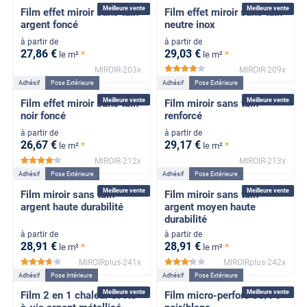
Meilleure vente
Meilleure vente
Film effet miroir sans tain
Film effet miroir sans tain
argent foncé
neutre inox
à partir de
à partir de
27
,86
€
29
,03
€
*
*
le m²
le m²
MIROIR-203x
MIROIR-209x
*****
Adhésif
Pose Extérieure
Adhésif
Pose Extérieure
Meilleure vente
Meilleure vente
Film effet miroir sans tain
Film miroir sans tain
noir foncé
renforcé
à partir de
à partir de
26
,67
€
29
,17
€
*
*
le m²
le m²
MIROIR-212x
MIROIR-213x
*****
Adhésif
Pose Extérieure
Adhésif
Pose Extérieure
Meilleure vente
Meilleure vente
Film miroir sans tain
Film miroir sans tain
argent haute durabilité
argent moyen haute
durabilité
à partir de
à partir de
28
,91
€
28
,91
€
*
*
le m²
le m²
MIROIRplus-241x
MIROIRplus-242x
*****
*****
Adhésif
Pose Intérieure
Adhésif
Pose Extérieure
Meilleure vente
Meilleure vente
Film 2 en 1 chaleur et vis-
Film micro-perforé 30/70