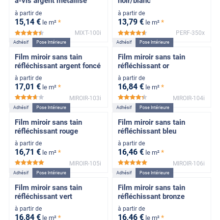
à-vis argent métallisé
noir/blanc
à partir de
à partir de
15
,14
€
13
,79
€
*
*
le m²
le m²
MIXT-100i
PERF-350x
*****
*****
Adhésif
Pose Intérieure
Adhésif
Pose Intérieure
Film miroir sans tain
Film miroir sans tain
réfléchissant argent foncé
réfléchissant or
à partir de
à partir de
17
,01
€
16
,84
€
*
*
le m²
le m²
MIROIR-103i
MIROIR-104i
*****
*****
Adhésif
Pose Intérieure
Adhésif
Pose Intérieure
Film miroir sans tain
Film miroir sans tain
réfléchissant rouge
réfléchissant bleu
à partir de
à partir de
16
,71
€
16
,46
€
*
*
le m²
le m²
MIROIR-105i
MIROIR-106i
*****
*****
Adhésif
Pose Intérieure
Adhésif
Pose Intérieure
Film miroir sans tain
Film miroir sans tain
réfléchissant vert
réfléchissant bronze
à partir de
à partir de
16
,84
€
16
,46
€
*
*
le m²
le m²