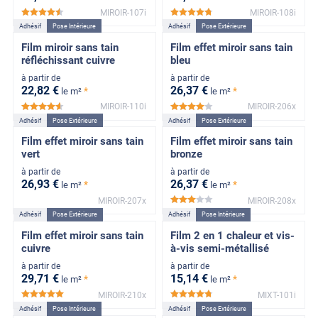
MIROIR-107i
MIROIR-108i
*****
*****
Adhésif
Pose Intérieure
Adhésif
Pose Extérieure
Film miroir sans tain
Film effet miroir sans tain
réfléchissant cuivre
bleu
à partir de
à partir de
22
,82
€
26
,37
€
*
*
le m²
le m²
MIROIR-110i
MIROIR-206x
*****
*****
Adhésif
Pose Extérieure
Adhésif
Pose Extérieure
Film effet miroir sans tain
Film effet miroir sans tain
vert
bronze
à partir de
à partir de
26
,93
€
26
,37
€
*
*
le m²
le m²
MIROIR-207x
MIROIR-208x
*****
Adhésif
Pose Extérieure
Adhésif
Pose Intérieure
Film effet miroir sans tain
Film 2 en 1 chaleur et vis-
cuivre
à-vis semi-métallisé
à partir de
à partir de
29
,71
€
15
,14
€
*
*
le m²
le m²
MIROIR-210x
MIXT-101i
*****
*****
Adhésif
Pose Intérieure
Adhésif
Pose Extérieure