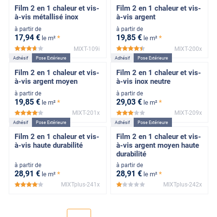
Film 2 en 1 chaleur et vis-
Film 2 en 1 chaleur et vis-
à-vis métallisé inox
à-vis argent
à partir de
à partir de
17
,94
€
19
,85
€
*
*
le m²
le m²
MIXT-109i
MIXT-200x
*****
*****
Adhésif
Pose Extérieure
Adhésif
Pose Extérieure
Film 2 en 1 chaleur et vis-
Film 2 en 1 chaleur et vis-
à-vis argent moyen
à-vis inox neutre
à partir de
à partir de
19
,85
€
29
,03
€
*
*
le m²
le m²
MIXT-201x
MIXT-209x
*****
*****
Adhésif
Pose Extérieure
Adhésif
Pose Extérieure
Film 2 en 1 chaleur et vis-
Film 2 en 1 chaleur et vis-
à-vis haute durabilité
à-vis argent moyen haute
durabilité
à partir de
à partir de
28
,91
€
28
,91
€
*
*
le m²
le m²
MIXTplus-241x
MIXTplus-242x
*****
*****