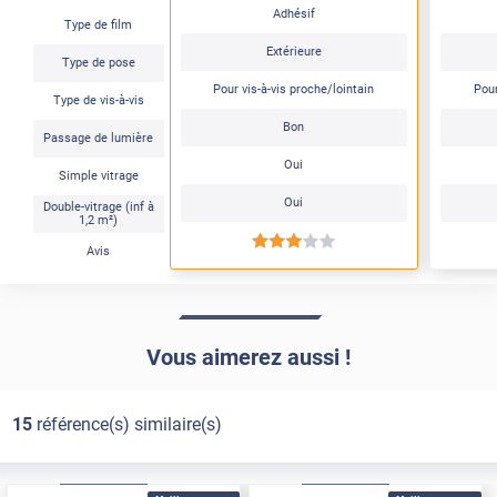
Adhésif
Type de film
Extérieure
Type de pose
Pour vis-à-vis proche/lointain
Pour
Type de vis-à-vis
Bon
Passage de lumière
Oui
Simple vitrage
Oui
Double-vitrage (inf à
1,2 m²)
*****
Avis
Vous aimerez aussi !
15
référence(s) similaire(s)
Adhésif
Pose Extérieure
Adhésif
Pose Extérieure