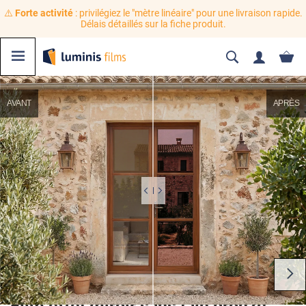
⚠️
Forte activité
: privilégiez le "mètre linéaire" pour une livraison rapide.
Délais détaillés sur la fiche produit.
AVANT
APRÈS
Film effet miroir sans tain bronze