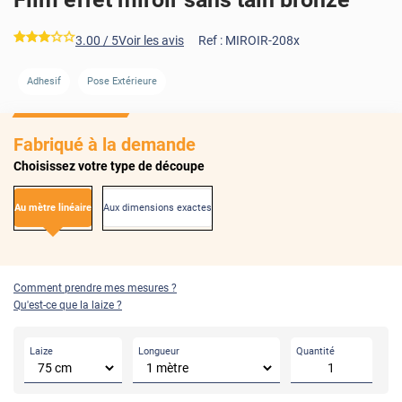
*****
3.00
/ 5
Voir les avis
Ref :
MIROIR-208x
AVANT
APRÈS
Adhesif
Pose Extérieure
Fabriqué à la demande
Choisissez votre type de découpe
Au mètre linéaire
Aux dimensions exactes
Comment prendre mes mesures ?
Qu'est-ce que la laize ?
Laize
Longueur
Quantité