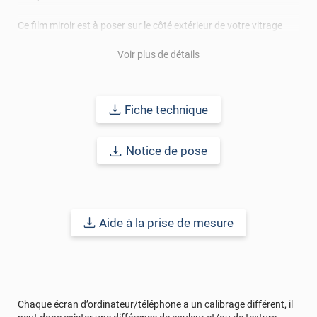
Ce film miroir est à poser sur le côté extérieur de votre vitrage
afin d'éviter tous risques de choc thermique. Il se pose ainsi,
aussi bien sur un simple vitrage que sur un double vitrage de
Voir plus de détails
plus d'1,2m². En cas de doute, n'hésitez pas à consulter la fiche
technique ou à nous contacter directement. Ce type de film
dispose d'un côté argenté et d'un côté coloré.
Fiche technique
Durabilité :
5 à 8 ans
pour une application verticale en Europe
Centrale.
Notice de pose
Ref. produit :
MIROIR208x
Aide à la prise de mesure
Chaque écran d’ordinateur/téléphone a un calibrage différent, il