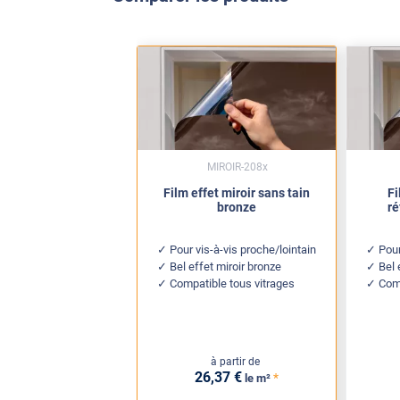
MIROIR-208x
Film effet miroir sans tain
Fi
bronze
ré
Pour vis-à-vis proche/lointain
Pour
Bel effet miroir bronze
Bel 
Compatible tous vitrages
Comp
à partir de
26
,37
€
*
le m²