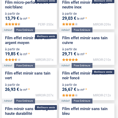
Meilleure vente
Meilleure vente
Film micro-perforé 30/70
Film effet miroir sans tain
noir/blanc
neutre inox
à partir de
à partir de
13
,79
€
29
,03
€
*
*
le m²
le m²
PERF-350x
MIROIR-209x
*****
*****
Adhésif
Pose Extérieure
Adhésif
Pose Extérieure
Meilleure vente
Film effet miroir sans tain
Film effet miroir sans tain
argent moyen
cuivre
à partir de
à partir de
19
,85
€
29
,71
€
*
*
le m²
le m²
MIROIR-201x
MIROIR-210x
*****
*****
Adhésif
Pose Extérieure
Adhésif
Pose Extérieure
Meilleure vente
Film effet miroir sans tain
Film effet miroir sans tain
vert
noir foncé
à partir de
à partir de
26
,93
€
26
,67
€
*
*
le m²
le m²
MIROIR-207x
MIROIR-212x
*****
Adhésif
Pose Extérieure
Adhésif
Pose Extérieure
Meilleure vente
Film miroir sans tain argent
Film effet miroir sans tain
haute durabilité
bleu