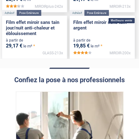
MIROIRplus-242x
MIROIR-213x
*****
Adhésif
Pose Extérieure
Adhésif
Pose Extérieure
Meilleure vente
Film effet miroir sans tain
Film effet miroir sans tain
jour/nuit anti-chaleur et
argent
éblouissement
à partir de
à partir de
29
,17
€
19
,85
€
*
*
le m²
le m²
GLASS-213x
MIROIR-200x
*****
Confiez la pose à nos professionnels