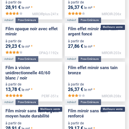
à partir de
à partir de
28
,91
€
26
,37
€
*
*
le m²
le m²
MIROIRplus-241x
MIROIR-206x
*****
*****
Adhésif
Pose Extérieure
Adhésif
Pose Extérieure
Meilleure vente
Film opaque noir avec effet
Film effet miroir sans tain
miroir
argent foncé
à partir de
à partir de
29
,23
€
27
,86
€
*
*
le m²
le m²
OPAQ-1192x
MIROIR-203x
*****
Adhésif
Pose Extérieure
Adhésif
Pose Extérieure
Film à vision
Film effet miroir sans tain
unidirectionnelle 40/60
bronze
blanc / noir
à partir de
à partir de
13
,78
€
26
,37
€
*
*
le m²
le m²
PERF-351x
MIROIR-208x
*****
*****
Adhésif
Pose Extérieure
Adhésif
Pose Extérieure
Meilleure vente
Meilleure vente
Film miroir sans tain argent
Film miroir sans tain
moyen haute durabilité
renforcé
à partir de
à partir de
28
,91
€
29
,17
€
*
*
le m²
le m²