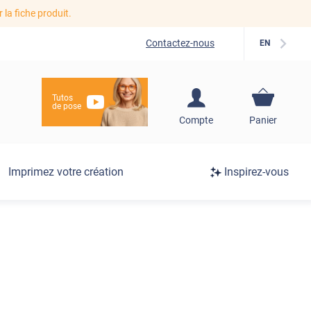
r la fiche produit.
Contactez-nous
EN
Tutos
de pose
S'inscrire / Se
Compte
Panier
connecter
Connexion
Imprimez votre création
Inspirez-vous
/
Inscription