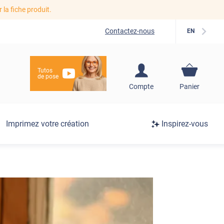
r la fiche produit.
Contactez-nous
EN
Tutos
de pose
S'inscrire / Se
Compte
Panier
connecter
Connexion
Imprimez votre création
Inspirez-vous
/
Inscription