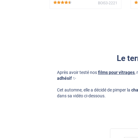
BOIS3-2221
*****
Le te
Après avoir testé nos
films pour vitrages
,
adhésif
✨
Cet automne, elle a décidé de pimper la
ch
dans sa vidéo ci-dessous.