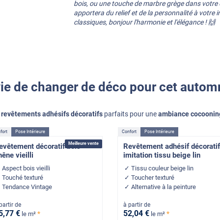
bois, ou une touche de marbre grège dans votre 
apportera du relief et de la personnalité à votre i
classiques, bonjour l'harmonie et l'élégance ! 🙌
ie de changer de déco pour cet autom
e
revêtements adhésifs décoratifs
parfaits pour une
ambiance cocoonin
fort
Pose Intérieure
Confort
Pose Intérieure
Meilleure vente
evêtement décoratif bois
Revêtement adhésif décoratif
hêne vieilli
imitation tissu beige lin
Aspect bois vieilli
Tissu couleur beige lin
Touché texturé
Toucher texturé
Tendance Vintage
Alternative à la peinture
partir de
à partir de
5
,77
€
52
,04
€
*
*
le m²
le m²