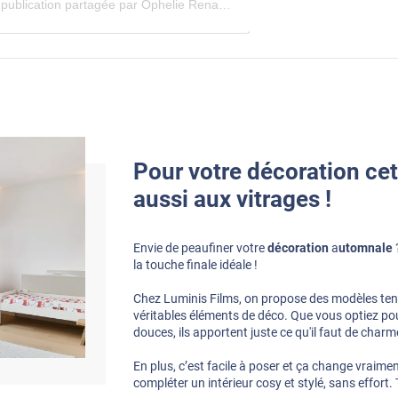
Une publication partagée par Ophelie Renaudin (@home_roaz)
Pour votre décoration ce
aussi aux vitrages !
Envie de peaufiner votre
décoration
a
utomnale
la touche finale idéale !
Chez Luminis Films, on propose des modèles ten
véritables éléments de déco. Que vous optiez pou
douces, ils apportent juste ce qu'il faut de charm
En plus, c’est facile à poser et ça change vraimen
compléter un intérieur cosy et stylé, sans effort. T