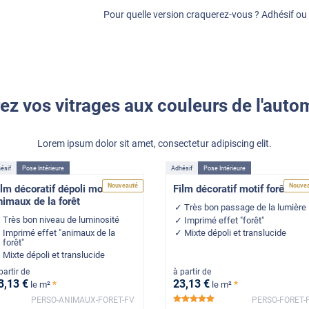
Pour quelle version craquerez-vous ? Adhésif ou 
ez vos vitrages aux couleurs de l'auto
Lorem ipsum dolor sit amet, consectetur adipiscing elit.
ésif
Pose Intérieure
Adhésif
Pose Intérieure
Nouveauté
Nouve
ilm décoratif dépoli motif
Film décoratif motif forêt
nimaux de la forêt
Très bon passage de la lumière
Très bon niveau de luminosité
Imprimé effet "forêt"
Imprimé effet "animaux de la
Mixte dépoli et translucide
forêt"
Mixte dépoli et translucide
partir de
à partir de
3
,13
€
23
,13
€
*
*
le m²
le m²
PERSO-ANIMAUX-FORET-FV
PERSO-FORET-
*****