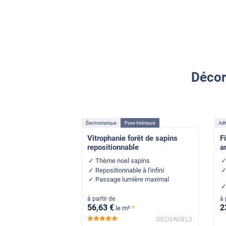
Décor
Électrostatique
Pose Intérieure
Adh
Vitrophanie forêt de sapins
F
repositionnable
a
Thème noel sapins
Repositionnable à l'infini
Passage lumière maximal
à partir de
à 
56
,63
€
2
*
le m²
DECO-NOEL3
*****