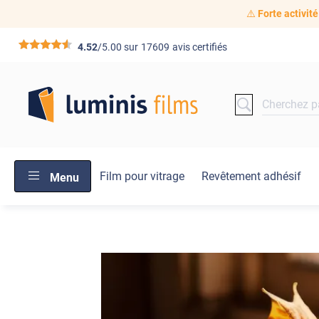
⚠️
Forte activité
*****
4.52
/5.00 sur
17609
avis certifiés
Film pour vitrage
Revêtement adhésif
Menu