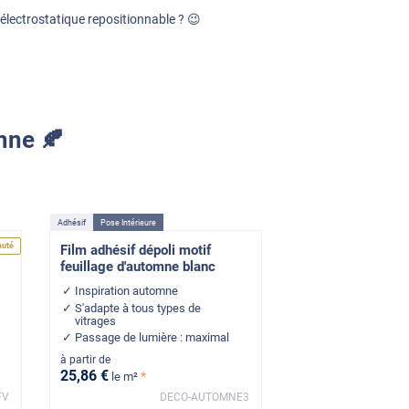
électrostatique repositionnable ? 😉
mne 🍂
Adhésif
Pose Intérieure
auté
Film adhésif dépoli motif
feuillage d'automne blanc
Inspiration automne
S'adapte à tous types de
vitrages
Passage de lumière : maximal
à partir de
25
,86
€
*
le m²
FV
DECO-AUTOMNE3