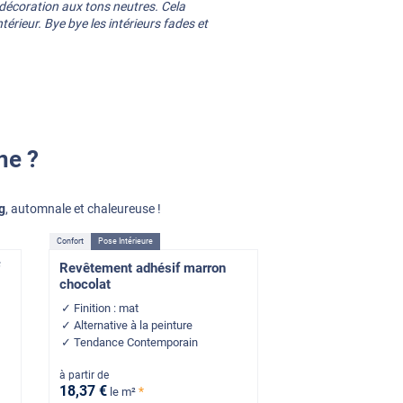
décoration aux tons neutres. Cela
ntérieur. Bye bye les intérieurs fades et
ne ?
g
, automnale et chaleureuse !
Confort
Pose Intérieure
Revêtement adhésif marron
chocolat
Finition : mat
Alternative à la peinture
Tendance Contemporain
à partir de
18
,37
€
*
le m²