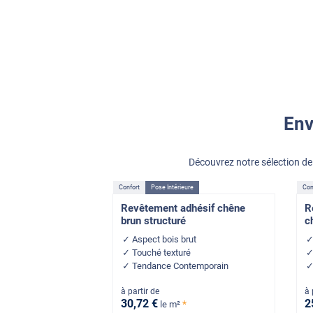
Env
Découvrez notre sélection d
Confort
Pose Intérieure
Con
Revêtement adhésif chêne
R
brun structuré
c
Aspect bois brut
Touché texturé
Tendance Contemporain
à partir de
à 
30
,72
€
2
*
le m²