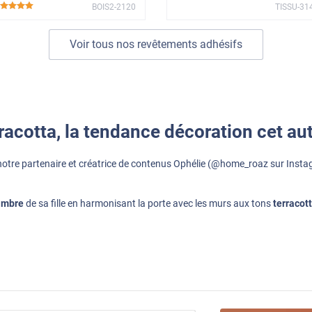
BOIS2-2120
TISSU-31
*****
Voir tous nos revêtements adhésifs
rracotta, la tendance décoration cet a
 notre partenaire et créatrice de contenus Ophélie (@home_roaz sur Insta
ambre
de sa fille en harmonisant la porte avec les murs aux tons
terracot