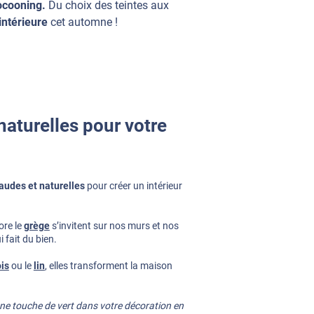
cocooning.
Du choix des teintes aux
intérieure
cet automne !
aturelles pour votre
audes et naturelles
pour créer un intérieur
ore le
grège
s’invitent sur nos murs et nos
 fait du bien.
is
ou le
lin
, elles transforment la maison
 une touche de vert dans votre décoration en