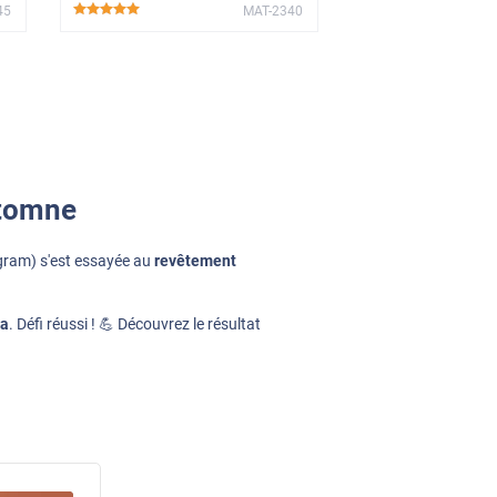
45
MAT-2340
*****
utomne
gram) s'est essayée au
revêtement
ta
. Défi réussi ! 💪 Découvrez le résultat