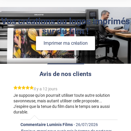
Vos créations ou logos imprimés
sur du film !
Imprimer ma création
Nos graphistes adaptent vos créations ✨
Avis de nos clients
*****
Il y a 12 jours
Je suppose qu'on pourrait utiliser toute autre solution
savonneuse, mais autant utiliser celle proposée...
J'espère que la tenue du film dans le temps sera aussi
durable.
Commentaire Luminis Films
-
26/07/2026
Bonjour, merci pour avoir pris le temps de partager