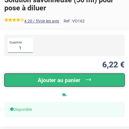
pose à diluer
*****
4.20
/ 5
Voir les avis
Ref :
VO162
Quantité
6
,22
€
Ajouter au panier
Disponible