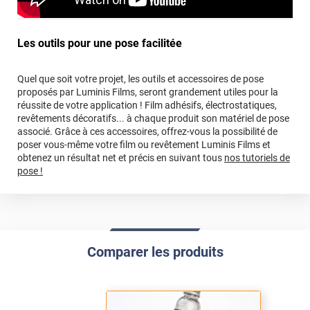
*****
Il y a 266 jours
facilite la pose du film sans probleme
Les outils pour une pose facilitée
Commentaire Luminis Films
-
14/11/2025
Bonjour Olivier, Un grand merci pour votre message !
Quel que soit votre projet, les outils et accessoires de pose
La solution savonneuse facilite grandement la pose,
proposés par Luminis Films, seront grandement utiles pour la
et nous sommes heureux qu’elle vous ait permis une
réussite de votre application ! Film adhésifs, électrostatiques,
revêtements décoratifs... à chaque produit son matériel de pose
installation sans souci. Bonne journée, L'équipe
associé. Grâce à ces accessoires, offrez-vous la possibilité de
Luminis Films
poser vous-même votre film ou revêtement Luminis Films et
obtenez un résultat net et précis en suivant tous
nos tutoriels de
*****
Il y a 310 jours
pose !
Perfecto
Commentaire Luminis Films
-
01/10/2025
Hola Pilar, Gracias por estas bonitas palabras. ¡Será
un placer acompañarla nuevamente! Buen día, El
Comparer les produits
equipo de Luminis Films
*****
Il y a 388 jours
J'ai commandé 4 films et j'ai reçu 4 pellicules de
protection sans les films !!! Aucune face de ces pellicules