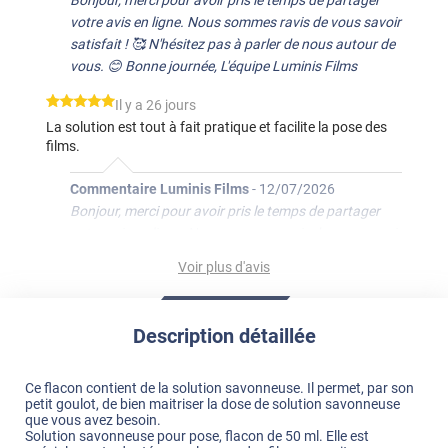
votre avis en ligne. Nous sommes ravis de vous savoir
satisfait ! 🥰 N'hésitez pas à parler de nous autour de
vous. 😊 Bonne journée, L'équipe Luminis Films
*****
Il y a 26 jours
La solution est tout à fait pratique et facilite la pose des
films.
Commentaire Luminis Films
-
12/07/2026
Bonjour, merci pour avoir pris le temps de partager
votre avis en ligne. Nous sommes ravis de vous savoir
satisfait ! 🥰 N'hésitez pas à parler de nous autour de
Voir plus d'avis
vous. 😊 Bonne journée, L'équipe Luminis Films
*****
Il y a 35 jours
Description détaillée
Très utile pour la mise en œuvre.
Commentaire Luminis Films
-
03/07/2026
Ce flacon contient de la solution savonneuse. Il permet, par son
Bonjour, merci pour avoir pris le temps de partager
petit goulot, de bien maitriser la dose de solution savonneuse
que vous avez besoin.
votre avis en ligne. Nous sommes ravis de vous savoir
Solution savonneuse pour pose, flacon de 50 ml. Elle est
satisfait ! 🥰 N'hésitez pas à parler de nous autour de