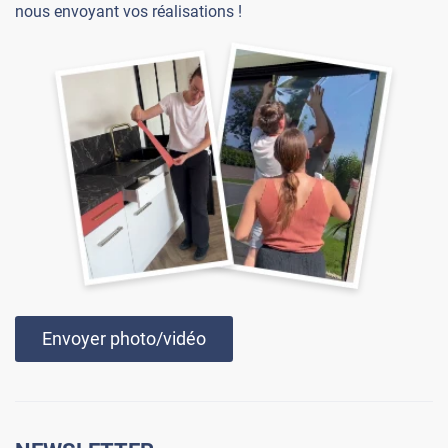
pour votre patience, et encore toutes nos excuses
nous envoyant vos réalisations !
pour ce désagrément. 🙏 Bonne journée, L'équipe
Luminis Films
*****
Il y a 261 jours
Cette note parce que de l'eau tiède avec du produit à
vaisselle va aussi bien.
Commentaire Luminis Films
-
19/11/2025
Bonjour Henryk, merci pour votre retour. N'importe
quelle solution savonneuse peut convenir, de
préférence de l'eau avec un savon au pH neutre. :)
Bonne journée, L'équipe Luminis Films
*****
Il y a 381 jours
le produit n'a pas été livré donc je ne peux pas l'évaluer
Envoyer photo/vidéo
Commentaire Luminis Films
-
22/07/2025
Bonjour Sophie, Nous vous remercions pour votre
retour. Veuillez nous excuser pour cet oubli : notre
équipe SAV est à votre disposition pour régler cela au