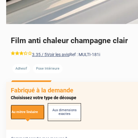
Film anti chaleur champagne clair
*****
3.35
/ 5
Voir les avis
Ref :
MULTI-181i
Adhesif
Pose Intérieure
AVANT
Fabriqué à la demande
Choisissez votre type de découpe
Aux dimensions
Au mètre linéaire
exactes