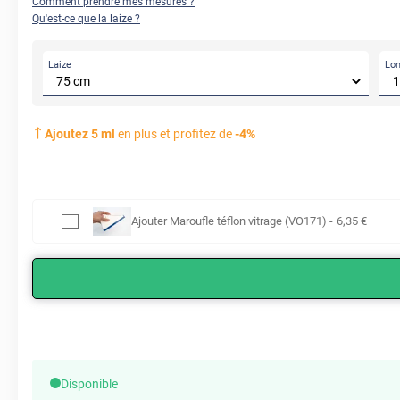
Comment prendre mes mesures ?
Qu'est-ce que la laize ?
Laize
Lo
Ajoutez
5
ml
en plus et profitez de
-
4
%
Ajouter
Maroufle téflon vitrage (VO171)
-
6
,35
€
Disponible