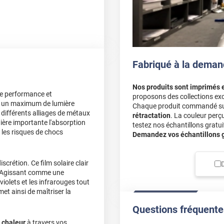
Fabriqué à la deman
n plaisir de savoir que
Bonne journée, L'équipe
Nos produits sont imprimés 
re performance et
proposons des collections exc
ser un maximum de lumière
Chaque produit commandé sur 
 différents alliages de métaux
rétractation
. La couleur perç
nière importante l'absorption
ue tout
testez nos échantillons gratuit
 les risques de chocs
Demandez vos échantillons gr
onneuse facilite grandement
scrétion. Ce film solaire clair
nt été claires pour vous
é. Agissant comme une
a-violets et les infrarouges tout
met ainsi de maîtriser la
Questions fréquente
maginais. On sent la
itement. Les prochains
a chaleur
à travers vos