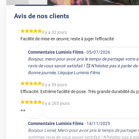
Avis de nos clients
*****
Il y a 32 jours
Facilité de mise en œuvre, reste à juger l'efficacité
Commentaire Luminis Films
-
05/07/2026
Bonjour, merci pour avoir pris le temps de partager votre 
ravis de vous savoir satisfait ! 🥰 N'hésitez pas à parler d
Bonne journée, L'équipe Luminis Films
*****
Il y a 59 jours
Efficacité. Extrême facilité de pose. Très grande durabilité du p
*****
Il y a 265 jours
++
Commentaire Luminis Films
-
14/11/2025
Bonjour Lionel, Merci pour avoir pris le temps de partager 
sommes ravis de vous savoir satisfait ! N'hésitez pas à pa