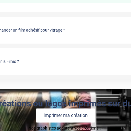
nder un film adhésif pour vitrage ?
nis Films ?
réations ou logos imprimés sur du 
Imprimer ma création
Nos graphistes adaptent vos créations ✨