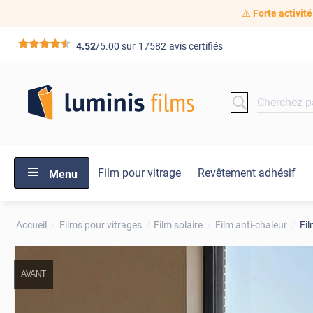
⚠️
Forte activité
*****
4.52
/5.00 sur
17582
avis certifiés
Film pour vitrage
Revêtement adhésif
Menu
Accueil
Films pour vitrages
Film solaire
Film anti-chaleur
Fil
AVANT