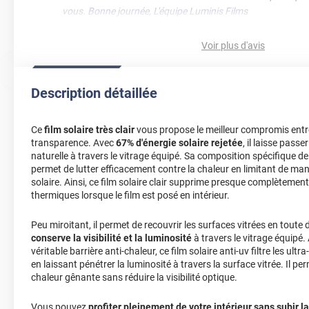
vous. Bonne journée, L'équipe Luminis Films
*****
Il y a 294 jours
Voir plus d'avis
Produit ,livraison
Commentaire Luminis Films
-
16/10/2025
Description détaillée
Bonjour Alain, Un grand merci pour votre message ! C’est u
tout s’est déroulé parfaitement, du produit à la livraison. 
Luminis Films
Ce
film solaire très clair
vous propose le meilleur compromis ent
transparence. Avec
67% d'énergie solaire rejetée
, il laisse pas
*****
Il y a 405 jours
naturelle à travers le vitrage équipé. Sa composition spécifique de
permet de lutter efficacement contre la chaleur en limitant de ma
Pour là pose l'eau savonneuse est essentielle. La notice expliq
solaire. Ainsi, ce film solaire clair supprime presque complètement
thermiques lorsque le film est posé en intérieur.
Commentaire Luminis Films
-
27/06/2025
Bonjour Nathalie, Vous avez tout à fait raison : l’eau sav
Peu miroitant, il permet de recouvrir les surfaces vitrées en toute di
la pose, et nous sommes contents que nos instructions aie
conserve la visibilité et la luminosité
à travers le vitrage équip
accompagner. Bonne journée, L'équipe Luminis Films
véritable barrière anti-chaleur, ce film solaire anti-uv filtre les ultr
en laissant pénétrer la luminosité à travers la surface vitrée. Il per
*****
Il y a 741 jours
chaleur gênante sans réduire la visibilité optique.
Parfait au niveau réduction de chaleur. Mieux que ce que je n'i
différence de quelques degrés. Mais une galère à poser parfa
Vous pouvez
profiter pleinement de votre intérieur sans subir l