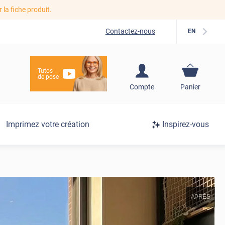
r la fiche produit.
Contactez-nous
EN
Tutos
de pose
S'inscrire / Se
Compte
Panier
connecter
Connexion
Imprimez votre création
Inspirez-vous
/
Inscription
APRÈS