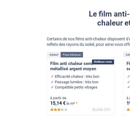
Le film anti
chaleur e
Certains de nos films anti-chaleur disposent d'u
reflets des rayons du soleil, pour ainsi vous off
Adhésif
Pose Intérieure
Adh
Meilleure vente
Film anti chaleur semi-
F
métallisé argent moyen
s
Efficacité chaleur : très bon
Passage lumière : très bon
Compatible petits vitrages
à partir de
à 
15
,14
€
1
*
le m²
GLASS-101i
*****