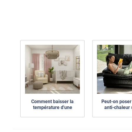
Comment baisser la
Peut-on poser 
température d'une
anti-chaleur 
chambre de bébé : le cas
double vitr
d’Alice
Explication
précauti