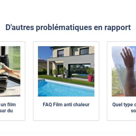
D'autres problématiques en rapport
un film
FAQ Film anti chaleur
Quel type 
sur du
so
age ?
s et
ons