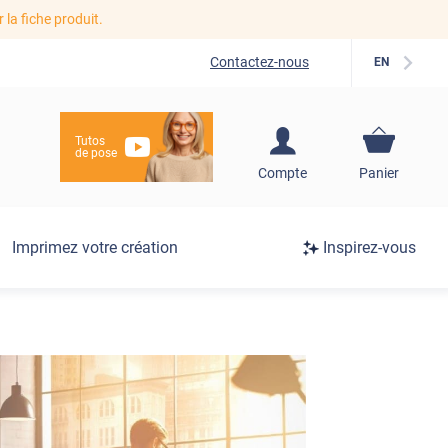
r la fiche produit.
Contactez-nous
EN
Tutos
de pose
S'inscrire / Se
Compte
Panier
connecter
Connexion
Imprimez votre création
Inspirez-vous
/
Inscription