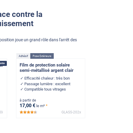
ace contre la
ouissement
position joue un grand rôle dans l'arrêt des
Adhésif
Pose Extérieure
ente
ur
Film de protection solaire
semi-métallisé argent clair
Efficacité chaleur : très bon
Passage lumière : excellent
Compatible tous vitrages
à partir de
17
,00
€
*
le m²
0i
GLASS-202x
*****