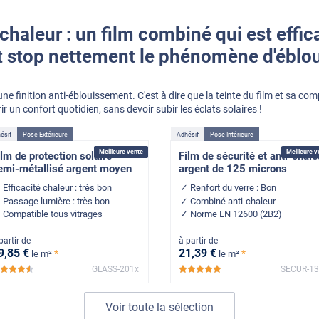
-chaleur : un film combiné qui est effic
t stop nettement le phénomène d'ébl
ne finition anti-éblouissement. C'est à dire que la teinte du film et sa com
rir un confort quotidien, sans devoir subir les éclats solaires !
ésif
Pose Extérieure
Adhésif
Pose Intérieure
Meilleure vente
Meilleure v
ilm de protection solaire
Film de sécurité et anti-chale
emi-métallisé argent moyen
argent de 125 microns
Efficacité chaleur : très bon
Renfort du verre : Bon
Passage lumière : très bon
Combiné anti-chaleur
Compatible tous vitrages
Norme EN 12600 (2B2)
partir de
à partir de
9
,85
€
21
,39
€
*
*
le m²
le m²
GLASS-201x
SECUR-13
*****
*****
Voir toute la sélection