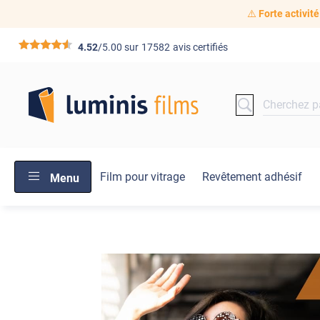
⚠️
Forte activité
*****
4.52
/5.00 sur
17582
avis certifiés
Film pour vitrage
Revêtement adhésif
Menu