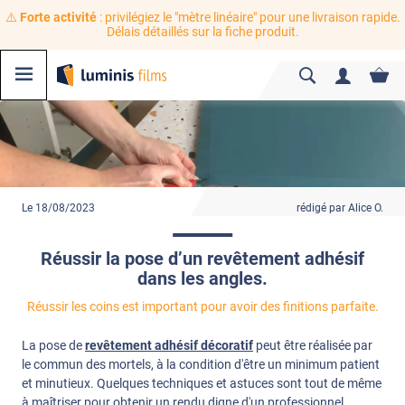
⚠️
Forte activité
: privilégiez le "mètre linéaire" pour une livraison rapide.
Délais détaillés sur la fiche produit.
Le 18/08/2023
rédigé par Alice O.
Réussir la pose d’un revêtement adhésif
dans les angles.
Réussir les coins est important pour avoir des finitions parfaite.
La pose de
revêtement adhésif décoratif
peut être réalisée par
le commun des mortels, à la condition d'être un minimum patient
et minutieux. Quelques techniques et astuces sont tout de même
à maîtriser pour obtenir un rendu digne d'un professionnel.