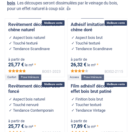
bois
. Les découpes seront dissimulées par le veinage du bois,
pour un effet naturel à coup sûr. 👍
Confort
Pose Intérieure
Confort
Pose Intérieure
Meilleure vente
Meilleure vente
Revêtement décoratif bois
Adhésif imitation bois
chêne naturel
chêne doré
Aspect bois naturel
Aspect bois brut
Touché texturé
Touché texturé
Tendance Scandinave
Tendance Scandinave
à partir de
à partir de
25
,77
€
26
,32
€
*
*
le m²
le m²
BOIS1-2023
BOIS2-2115
*****
*****
Confort
Pose Intérieure
Access
Pose Intérieure
Meilleure vente
Meilleure vente
Revêtement décoratif bois
Film adhésif décoratif
foncé
effet bois brut patiné
Aspect bois naturel
Finition bois brut
Touché nervuré
Toucher texturé
Tendance Contemporain
Tendance Vintage
à partir de
à partir de
25
,77
€
17
,89
€
*
*
le m²
le m²