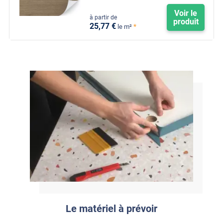
Voir le
à partir de
produit
25
,77
€
*
le m²
Le matériel à prévoir